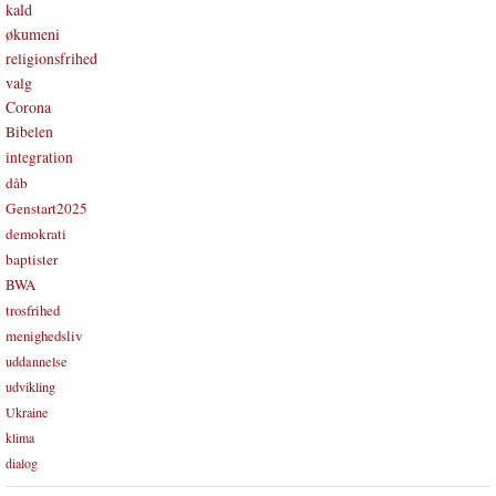
kald
økumeni
religionsfrihed
valg
Corona
Bibelen
integration
dåb
Genstart2025
demokrati
baptister
BWA
trosfrihed
menighedsliv
uddannelse
udvikling
Ukraine
klima
dialog