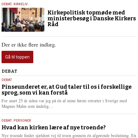
1.
DEBAT
,
KIRKELIV
juni
Kirkepolitisk topmøde med
2024
ministerbesøg i Danske Kirkers
Råd
Der er ikke flere indlæg.
Gå til toppen
Debat
DEBAT
5.
DEBAT
august
Pinseunderet er, at Gud taler til os i forskellige
sprog, som vi kan forstå
2026
For snart 25 år siden var jeg på én af mine første retræter i Sverige med
L
Magnus Malm som åndelig…
æ
s
25.
DEBAT
,
PERSONER
m
juli
Hvad kan kirken lære af nye troende?
e
2026
r
Nye troende finder sjældent vej til troen gennem én afgørende beslutning. En