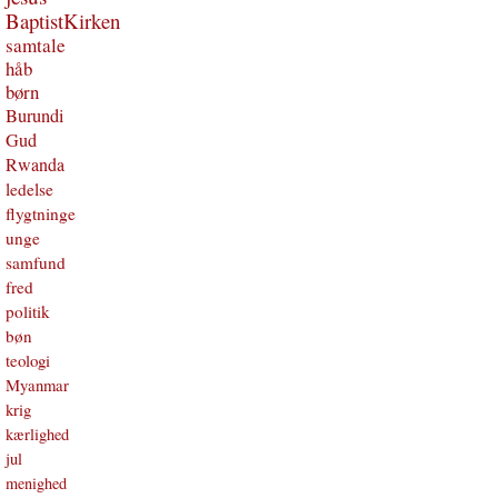
BaptistKirken
samtale
håb
børn
Burundi
Gud
Rwanda
ledelse
flygtninge
unge
samfund
fred
politik
bøn
teologi
Myanmar
krig
kærlighed
jul
menighed