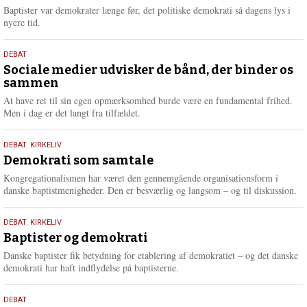
2026
r
Baptister var demokrater længe før, det politiske demokrati så dagens lys i
e
nyere tid.
18.
DEBAT
maj
Sociale medier udvisker de bånd, der binder os
sammen
2026
At have ret til sin egen opmærksomhed burde være en fundamental frihed.
Men i dag er det langt fra tilfældet.
18.
DEBAT
,
KIRKELIV
maj
Demokrati som samtale
2026
Kongregationalismen har været den gennemgående organisationsform i
danske baptistmenigheder. Den er besværlig og langsom – og til diskussion.
18.
DEBAT
,
KIRKELIV
maj
Baptister og demokrati
2026
Danske baptister fik betydning for etablering af demokratiet – og det danske
demokrati har haft indflydelse på baptisterne.
18.
DEBAT