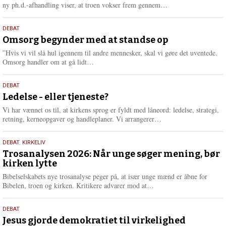
e
L
ny ph.d.-afhandling viser, at troen vokser frem gennem…
æ
s
9.
DEBAT
m
juli
Omsorg begynder med at standse op
e
2026
r
”Hvis vi vil slå hul igennem til andre mennesker, skal vi gøre det uventede.
e
L
Omsorg handler om at gå lidt…
æ
s
10.
DEBAT
m
juni
Ledelse - eller tjeneste?
e
2026
r
Vi har vænnet os til, at kirkens sprog er fyldt med låneord: ledelse, strategi,
e
L
retning, kerneopgaver og handleplaner. Vi arrangerer…
æ
s
2.
DEBAT
,
KIRKELIV
m
juni
Trosanalysen 2026: Når unge søger mening, bør
e
kirken lytte
2026
r
e
Bibelselskabets nye trosanalyse peger på, at især unge mænd er åbne for
L
Bibelen, troen og kirken. Kritikere advarer mod at…
æ
s
18.
DEBAT
m
maj
Jesus gjorde demokratiet til virkelighed
e