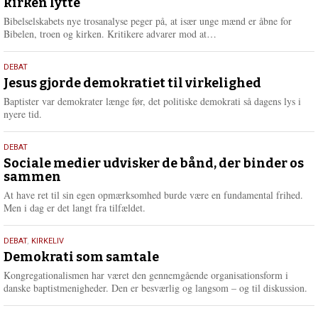
kirken lytte
2026
r
e
Bibelselskabets nye trosanalyse peger på, at især unge mænd er åbne for
L
Bibelen, troen og kirken. Kritikere advarer mod at…
æ
s
18.
DEBAT
m
maj
Jesus gjorde demokratiet til virkelighed
e
2026
r
Baptister var demokrater længe før, det politiske demokrati så dagens lys i
e
nyere tid.
18.
DEBAT
maj
Sociale medier udvisker de bånd, der binder os
sammen
2026
At have ret til sin egen opmærksomhed burde være en fundamental frihed.
Men i dag er det langt fra tilfældet.
18.
DEBAT
,
KIRKELIV
maj
Demokrati som samtale
2026
Kongregationalismen har været den gennemgående organisationsform i
danske baptistmenigheder. Den er besværlig og langsom – og til diskussion.