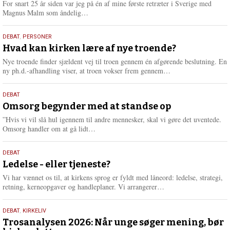
For snart 25 år siden var jeg på én af mine første retræter i Sverige med
L
Magnus Malm som åndelig…
æ
s
25.
DEBAT
,
PERSONER
m
juli
Hvad kan kirken lære af nye troende?
e
2026
r
Nye troende finder sjældent vej til troen gennem én afgørende beslutning. En
e
L
ny ph.d.-afhandling viser, at troen vokser frem gennem…
æ
s
9.
DEBAT
m
juli
Omsorg begynder med at standse op
e
2026
r
”Hvis vi vil slå hul igennem til andre mennesker, skal vi gøre det uventede.
e
L
Omsorg handler om at gå lidt…
æ
s
10.
DEBAT
m
juni
Ledelse - eller tjeneste?
e
2026
r
Vi har vænnet os til, at kirkens sprog er fyldt med låneord: ledelse, strategi,
e
L
retning, kerneopgaver og handleplaner. Vi arrangerer…
æ
s
2.
DEBAT
,
KIRKELIV
m
juni
Trosanalysen 2026: Når unge søger mening, bør
e