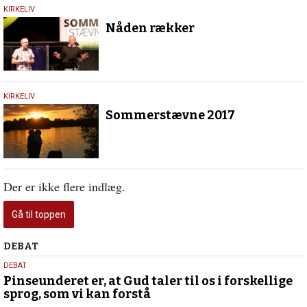
19.
KIRKELIV
juli
Nåden rækker
2017
17.
KIRKELIV
februar
Sommerstævne 2017
2017
Der er ikke flere indlæg.
Gå til toppen
Debat
DEBAT
5.
DEBAT
august
Pinseunderet er, at Gud taler til os i forskellige
sprog, som vi kan forstå
2026