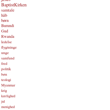
BaptistKirken
samtale
håb
børn
Burundi
Gud
Rwanda
ledelse
flygtninge
unge
samfund
fred
politik
bøn
teologi
Myanmar
krig
kærlighed
jul
menighed