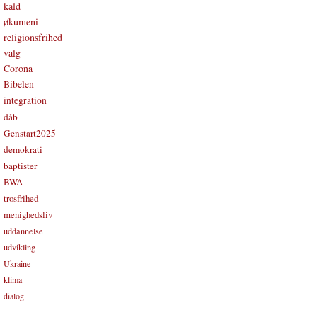
kald
økumeni
religionsfrihed
valg
Corona
Bibelen
integration
dåb
Genstart2025
demokrati
baptister
BWA
trosfrihed
menighedsliv
uddannelse
udvikling
Ukraine
klima
dialog