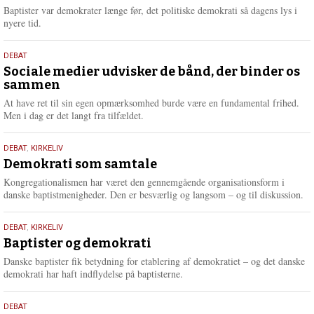
2026
r
Baptister var demokrater længe før, det politiske demokrati så dagens lys i
e
nyere tid.
18.
DEBAT
maj
Sociale medier udvisker de bånd, der binder os
sammen
2026
At have ret til sin egen opmærksomhed burde være en fundamental frihed.
Men i dag er det langt fra tilfældet.
18.
DEBAT
,
KIRKELIV
maj
Demokrati som samtale
2026
Kongregationalismen har været den gennemgående organisationsform i
danske baptistmenigheder. Den er besværlig og langsom – og til diskussion.
18.
DEBAT
,
KIRKELIV
maj
Baptister og demokrati
2026
Danske baptister fik betydning for etablering af demokratiet – og det danske
demokrati har haft indflydelse på baptisterne.
18.
DEBAT