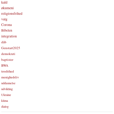
kald
økumeni
religionsfrihed
valg
Corona
Bibelen
integration
dåb
Genstart2025
demokrati
baptister
BWA
trosfrihed
menighedsliv
uddannelse
udvikling
Ukraine
klima
dialog