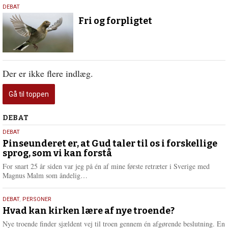
26.
DEBAT
september
Fri og forpligtet
2022
Der er ikke flere indlæg.
Gå til toppen
Debat
DEBAT
5.
DEBAT
august
Pinseunderet er, at Gud taler til os i forskellige
sprog, som vi kan forstå
2026
For snart 25 år siden var jeg på én af mine første retræter i Sverige med
L
Magnus Malm som åndelig…
æ
s
25.
DEBAT
,
PERSONER
m
juli
Hvad kan kirken lære af nye troende?
e
2026
r
Nye troende finder sjældent vej til troen gennem én afgørende beslutning. En