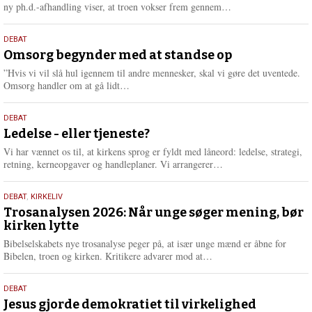
e
L
ny ph.d.-afhandling viser, at troen vokser frem gennem…
æ
s
9.
DEBAT
m
juli
Omsorg begynder med at standse op
e
2026
r
”Hvis vi vil slå hul igennem til andre mennesker, skal vi gøre det uventede.
e
L
Omsorg handler om at gå lidt…
æ
s
10.
DEBAT
m
juni
Ledelse - eller tjeneste?
e
2026
r
Vi har vænnet os til, at kirkens sprog er fyldt med låneord: ledelse, strategi,
e
L
retning, kerneopgaver og handleplaner. Vi arrangerer…
æ
s
2.
DEBAT
,
KIRKELIV
m
juni
Trosanalysen 2026: Når unge søger mening, bør
e
kirken lytte
2026
r
e
Bibelselskabets nye trosanalyse peger på, at især unge mænd er åbne for
L
Bibelen, troen og kirken. Kritikere advarer mod at…
æ
s
18.
DEBAT
m
maj
Jesus gjorde demokratiet til virkelighed
e