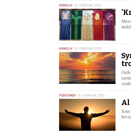
26.
KIRKELIV
26. FEBRUAR 2020
'K
februar
2020
Messe
åndel
26.
KIRKELIV
26. FEBRUAR 2020
Sy
februar
2020
tr
Orde
samme
synk
26.
PERSONER
26. FEBRUAR 2020
Al
februar
2020
Som h
bevid