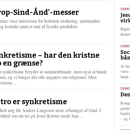
18.
DEBA
rop-Sind-Ånd'-messer
Jes
maj
vir
rne viser interessen for holistisk tænkning, spiritualitet,
202
ig kontakt samt et utal af fysiske produkter
Bapti
demok
18.
DEBA
Soc
maj
nkretisme – har den kristne
bån
202
o en grænse?
At ha
t synkretisme betyder at sammenblande, men også at binde
være 
langt 
n, og vi bruger det ofte negativt om religioner. Men
L
retisme…
æ
18.
DEBAT
s
Dem
maj
m
 tro er synkretisme
202
Kongr
e
genne
r
elt ung fik Anders Laugesen store erfaringer af Gud. I
bapti
e
L
sthed om sin tro på Jesus Kristus turde han…
– og t
æ
s