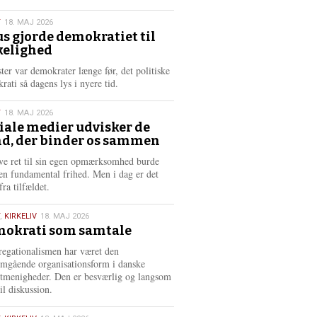
æ
s
T
18. MAJ 2026
m
us gjorde demokratiet til
e
kelighed
6
r
e
ster var demokrater længe før, det politiske
rati så dagens lys i nyere tid.
T
18. MAJ 2026
iale medier udvisker de
d, der binder os sammen
6
ve ret til sin egen opmærksomhed burde
en fundamental frihed. Men i dag er det
fra tilfældet.
,
KIRKELIV
18. MAJ 2026
okrati som samtale
6
egationalismen har været den
mgående organisationsform i danske
stmenigheder. Den er besværlig og langsom
il diskussion.