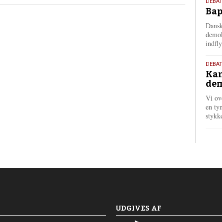
18.
m
DEBAT
Bap
maj
e
r
202
Dansk
e
demok
indfly
18.
DEBA
Kan
maj
dem
202
Vi ov
en tyn
stykk
UDGIVES AF