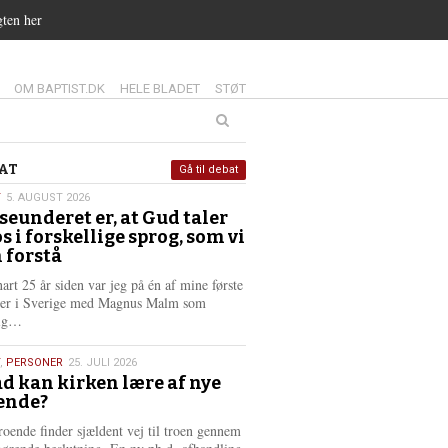
gten her
14.0:
15.0:
16.0:
OM BAPTIST.DK
HELE BLADET
STØT
at
AT
Gå til debat
T
5. AUGUST 2026
seunderet er, at Gud taler
st
os i forskellige sprog, som vi
6
 forstå
nart 25 år siden var jeg på én af mine første
ter i Sverige med Magnus Malm som
L
lig…
æ
s
,
PERSONER
25. JULI 2026
m
d kan kirken lære af nye
e
ende?
6
r
e
roende finder sjældent vej til troen gennem