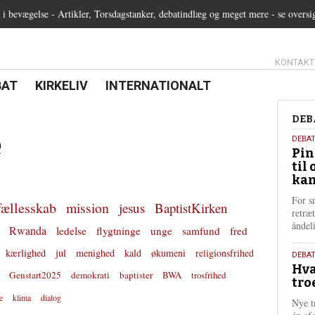
 bevægelse - Artikler, Torsdagstanker, debatindlæg og meget mere - se oversi
13.0:
KONTAKT
0:
21.0:
22.0:
BAT
KIRKELIV
INTERNATIONALT
Deb
DEB
e
5.
DEBA
Pin
augu
til 
202
kan
For s
fællesskab
mission
jesus
BaptistKirken
retræ
ånde
Rwanda
ledelse
flygtninge
unge
samfund
fred
kærlighed
jul
menighed
kald
økumeni
religionsfrihed
25.
DEBAT
Hva
juli
Genstart2025
demokrati
baptister
BWA
trosfrihed
tro
202
e
klima
dialog
Nye t