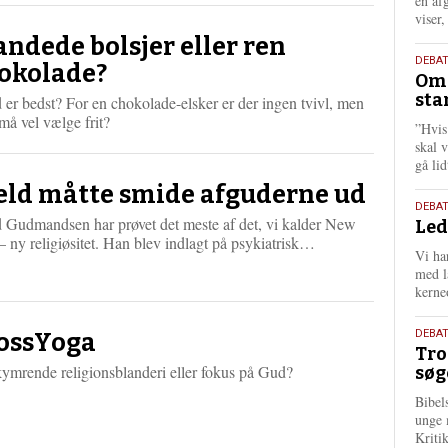
én af
viser
andede bolsjer eller ren
9.
DEBA
okolade?
Oms
juli
sta
er bedst? For en chokolade-elsker er der ingen tvivl, men
202
å vel vælge frit?
”Hvis
skal 
gå li
eld måtte smide afguderne ud
10.
DEBA
d Gudmandsen har prøvet det meste af det, vi kalder New
Led
juni
L
 ny religiøsitet. Han blev indlagt på psykiatrisk…
202
Vi har
æ
med lå
s
kerne
m
e
2.
r
DEBAT
ossYoga
Tro
e
juni
ymrende religionsblanderi eller fokus på Gud?
søg
202
Bibel
unge 
Kriti