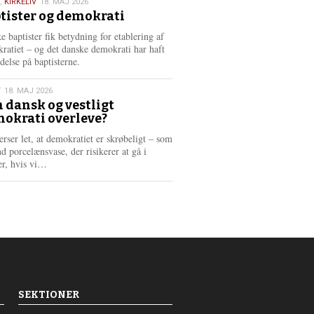
,
KIRKELIV
18. MAJ 2026
tister og demokrati
6
e baptister fik betydning for etablering af
ratiet – og det danske demokrati har haft
delse på baptisterne.
T
18. MAJ 2026
 dansk og vestligt
okrati overleve?
6
erser let, at demokratiet er skrøbeligt – som
d porcelænsvase, der risikerer at gå i
L
er, hvis vi…
æ
s
m
e
r
e
SEKTIONER