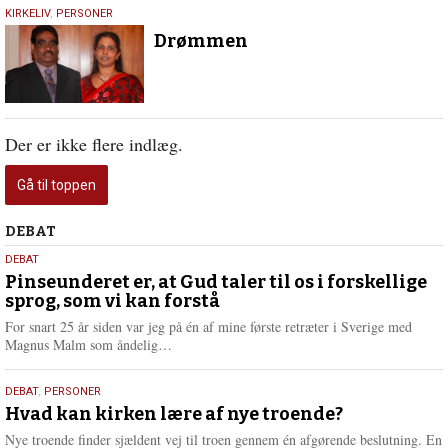
10.
KIRKELIV
,
PERSONER
september
Drømmen
2019
Der er ikke flere indlæg.
Gå til toppen
Debat
DEBAT
5.
DEBAT
august
Pinseunderet er, at Gud taler til os i forskellige
sprog, som vi kan forstå
2026
For snart 25 år siden var jeg på én af mine første retræter i Sverige med
L
Magnus Malm som åndelig…
æ
s
25.
DEBAT
,
PERSONER
m
juli
Hvad kan kirken lære af nye troende?
e
2026
r
Nye troende finder sjældent vej til troen gennem én afgørende beslutning. En