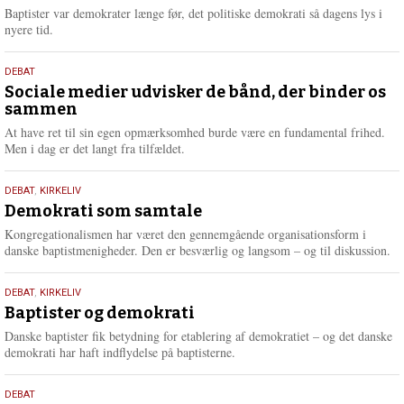
2026
r
Baptister var demokrater længe før, det politiske demokrati så dagens lys i
e
nyere tid.
18.
DEBAT
maj
Sociale medier udvisker de bånd, der binder os
sammen
2026
At have ret til sin egen opmærksomhed burde være en fundamental frihed.
Men i dag er det langt fra tilfældet.
18.
DEBAT
,
KIRKELIV
maj
Demokrati som samtale
2026
Kongregationalismen har været den gennemgående organisationsform i
danske baptistmenigheder. Den er besværlig og langsom – og til diskussion.
18.
DEBAT
,
KIRKELIV
maj
Baptister og demokrati
2026
Danske baptister fik betydning for etablering af demokratiet – og det danske
demokrati har haft indflydelse på baptisterne.
18.
DEBAT