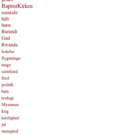
BaptistKirken
samtale
håb
børn
Burundi
Gud
Rwanda
ledelse
flygtninge
unge
samfund
fred
politik
bøn
teologi
Myanmar
krig
kærlighed
jul
menighed