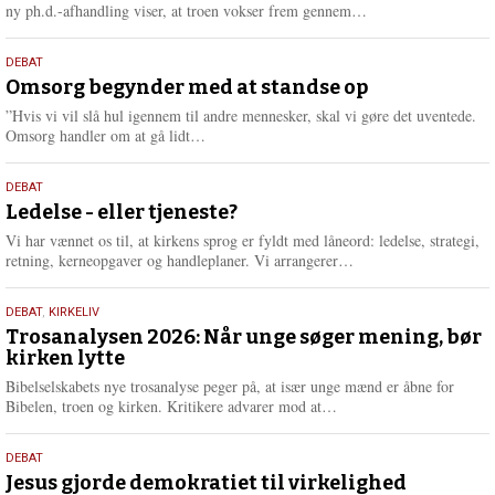
e
L
ny ph.d.-afhandling viser, at troen vokser frem gennem…
æ
s
9.
DEBAT
m
juli
Omsorg begynder med at standse op
e
2026
r
”Hvis vi vil slå hul igennem til andre mennesker, skal vi gøre det uventede.
e
L
Omsorg handler om at gå lidt…
æ
s
10.
DEBAT
m
juni
Ledelse - eller tjeneste?
e
2026
r
Vi har vænnet os til, at kirkens sprog er fyldt med låneord: ledelse, strategi,
e
L
retning, kerneopgaver og handleplaner. Vi arrangerer…
æ
s
2.
DEBAT
,
KIRKELIV
m
juni
Trosanalysen 2026: Når unge søger mening, bør
e
kirken lytte
2026
r
e
Bibelselskabets nye trosanalyse peger på, at især unge mænd er åbne for
L
Bibelen, troen og kirken. Kritikere advarer mod at…
æ
s
18.
DEBAT
m
maj
Jesus gjorde demokratiet til virkelighed
e