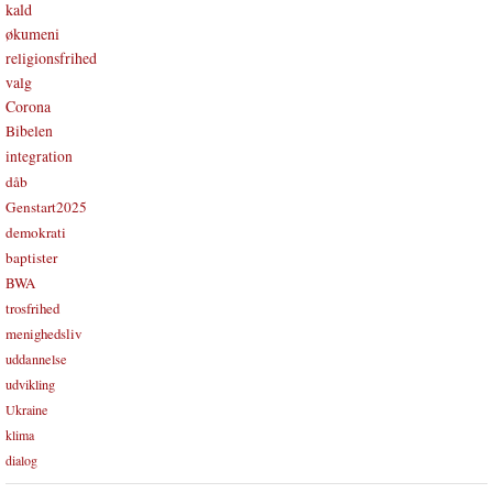
kald
økumeni
religionsfrihed
valg
Corona
Bibelen
integration
dåb
Genstart2025
demokrati
baptister
BWA
trosfrihed
menighedsliv
uddannelse
udvikling
Ukraine
klima
dialog