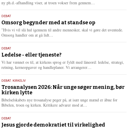
e
L
ny ph.d.-afhandling viser, at troen vokser frem gennem…
æ
s
9.
DEBAT
m
juli
Omsorg begynder med at standse op
e
2026
r
”Hvis vi vil slå hul igennem til andre mennesker, skal vi gøre det uventede.
e
L
Omsorg handler om at gå lidt…
æ
s
10.
DEBAT
m
juni
Ledelse - eller tjeneste?
e
2026
r
Vi har vænnet os til, at kirkens sprog er fyldt med låneord: ledelse, strategi,
e
L
retning, kerneopgaver og handleplaner. Vi arrangerer…
æ
s
2.
DEBAT
,
KIRKELIV
m
juni
Trosanalysen 2026: Når unge søger mening, bør
e
kirken lytte
2026
r
e
Bibelselskabets nye trosanalyse peger på, at især unge mænd er åbne for
L
Bibelen, troen og kirken. Kritikere advarer mod at…
æ
s
18.
DEBAT
m
maj
Jesus gjorde demokratiet til virkelighed
e