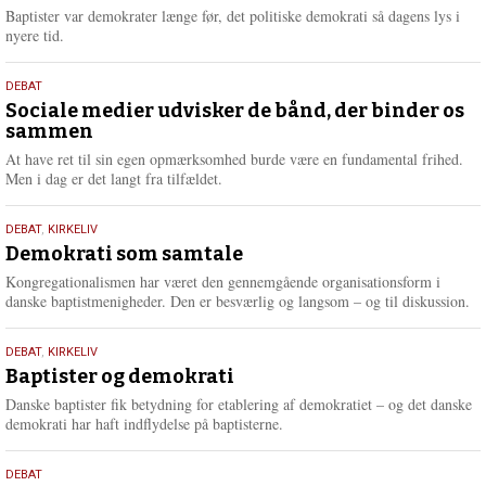
2026
r
Baptister var demokrater længe før, det politiske demokrati så dagens lys i
e
nyere tid.
18.
DEBAT
maj
Sociale medier udvisker de bånd, der binder os
sammen
2026
At have ret til sin egen opmærksomhed burde være en fundamental frihed.
Men i dag er det langt fra tilfældet.
18.
DEBAT
,
KIRKELIV
maj
Demokrati som samtale
2026
Kongregationalismen har været den gennemgående organisationsform i
danske baptistmenigheder. Den er besværlig og langsom – og til diskussion.
18.
DEBAT
,
KIRKELIV
maj
Baptister og demokrati
2026
Danske baptister fik betydning for etablering af demokratiet – og det danske
demokrati har haft indflydelse på baptisterne.
18.
DEBAT