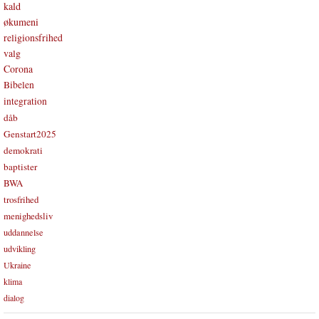
kald
økumeni
religionsfrihed
valg
Corona
Bibelen
integration
dåb
Genstart2025
demokrati
baptister
BWA
trosfrihed
menighedsliv
uddannelse
udvikling
Ukraine
klima
dialog