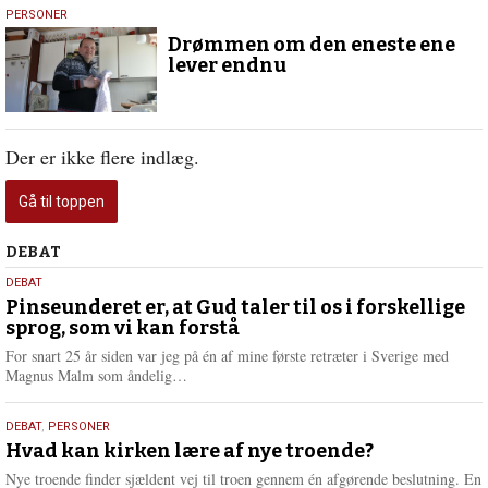
19.
PERSONER
april
Drømmen om den eneste ene
2018
lever endnu
Der er ikke flere indlæg.
Gå til toppen
Debat
DEBAT
5.
DEBAT
august
Pinseunderet er, at Gud taler til os i forskellige
sprog, som vi kan forstå
2026
For snart 25 år siden var jeg på én af mine første retræter i Sverige med
L
Magnus Malm som åndelig…
æ
s
25.
DEBAT
,
PERSONER
m
juli
Hvad kan kirken lære af nye troende?
e
2026
r
Nye troende finder sjældent vej til troen gennem én afgørende beslutning. En