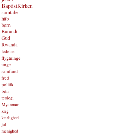
BaptistKirken
samtale
håb
børn
Burundi
Gud
Rwanda
ledelse
flygtninge
unge
samfund
fred
politik
bøn
teologi
Myanmar
krig
kærlighed
jul
menighed