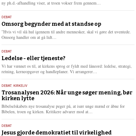
e
L
ny ph.d.-afhandling viser, at troen vokser frem gennem…
æ
s
9.
DEBAT
m
juli
Omsorg begynder med at standse op
e
2026
r
”Hvis vi vil slå hul igennem til andre mennesker, skal vi gøre det uventede.
e
L
Omsorg handler om at gå lidt…
æ
s
10.
DEBAT
m
juni
Ledelse - eller tjeneste?
e
2026
r
Vi har vænnet os til, at kirkens sprog er fyldt med låneord: ledelse, strategi,
e
L
retning, kerneopgaver og handleplaner. Vi arrangerer…
æ
s
2.
DEBAT
,
KIRKELIV
m
juni
Trosanalysen 2026: Når unge søger mening, bør
e
kirken lytte
2026
r
e
Bibelselskabets nye trosanalyse peger på, at især unge mænd er åbne for
L
Bibelen, troen og kirken. Kritikere advarer mod at…
æ
s
18.
DEBAT
m
maj
Jesus gjorde demokratiet til virkelighed
e