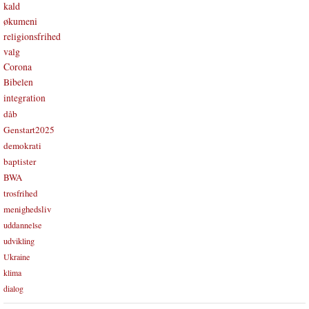
kald
økumeni
religionsfrihed
valg
Corona
Bibelen
integration
dåb
Genstart2025
demokrati
baptister
BWA
trosfrihed
menighedsliv
uddannelse
udvikling
Ukraine
klima
dialog