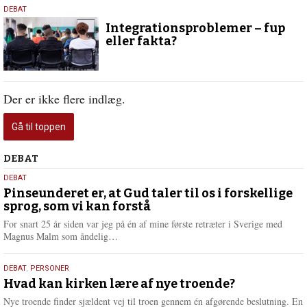
23.
DEBAT
februar
Integrationsproblemer – fup
2022
eller fakta?
Der er ikke flere indlæg.
Gå til toppen
Debat
DEBAT
5.
DEBAT
august
Pinseunderet er, at Gud taler til os i forskellige
sprog, som vi kan forstå
2026
For snart 25 år siden var jeg på én af mine første retræter i Sverige med
L
Magnus Malm som åndelig…
æ
s
25.
DEBAT
,
PERSONER
m
juli
Hvad kan kirken lære af nye troende?
e
2026
r
Nye troende finder sjældent vej til troen gennem én afgørende beslutning. En