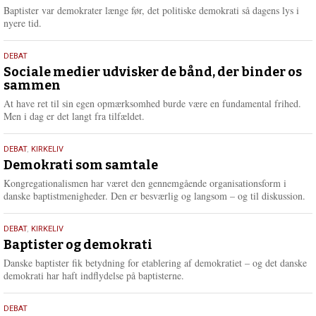
2026
r
Baptister var demokrater længe før, det politiske demokrati så dagens lys i
e
nyere tid.
18.
DEBAT
maj
Sociale medier udvisker de bånd, der binder os
sammen
2026
At have ret til sin egen opmærksomhed burde være en fundamental frihed.
Men i dag er det langt fra tilfældet.
18.
DEBAT
,
KIRKELIV
maj
Demokrati som samtale
2026
Kongregationalismen har været den gennemgående organisationsform i
danske baptistmenigheder. Den er besværlig og langsom – og til diskussion.
18.
DEBAT
,
KIRKELIV
maj
Baptister og demokrati
2026
Danske baptister fik betydning for etablering af demokratiet – og det danske
demokrati har haft indflydelse på baptisterne.
18.
DEBAT