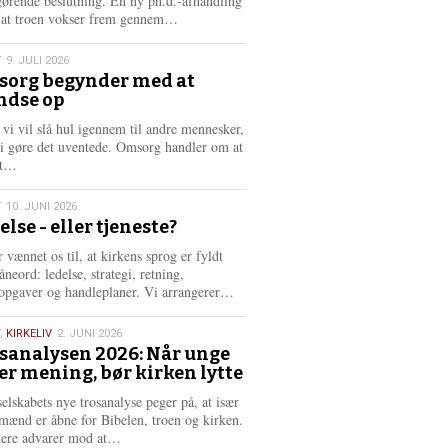
gørende beslutning. En ny ph.d.-afhandling
L
, at troen vokser frem gennem…
æ
s
T
9. JULI 2026
m
org begynder med at
e
ndse op
6
r
e
 vi vil slå hul igennem til andre mennesker,
vi gøre det uventede. Omsorg handler om at
L
dt…
æ
s
T
10. JUNI 2026
m
else - eller tjeneste?
e
6
r
 vænnet os til, at kirkens sprog er fyldt
e
neord: ledelse, strategi, retning,
L
opgaver og handleplaner. Vi arrangerer…
æ
s
,
KIRKELIV
2. JUNI 2026
m
sanalysen 2026: Når unge
e
er mening, bør kirken lytte
6
r
e
selskabets nye trosanalyse peger på, at især
mænd er åbne for Bibelen, troen og kirken.
L
kere advarer mod at…