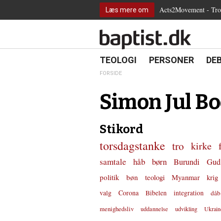
2.0:
Spring
Vend
Gå
Teologi
Acts2Movement - Tro i
Læs mere om
3.0:
menu
tilbage
til
Personer
4.0:
over
til
vores
Debat
5.0:
og
forsiden
guide
Kirkeliv
6.0:
gå
for
Internationalt
til
tilgængelighed
18.0:
19.0:
20.
8.0:
TEOLOGI
PERSONER
DE
Teologi
indhold
9.0:
Personer
FORSIDE
10.0:
Debat
11.0:
Kirkeliv
Simon Jul Bo
12.0:
Internationalt
Stikord
torsdagstanke
tro
kirke
samtale
håb
børn
Burundi
Gud
politik
bøn
teologi
Myanmar
krig
valg
Corona
Bibelen
integration
dåb
menighedsliv
uddannelse
udvikling
Ukrain