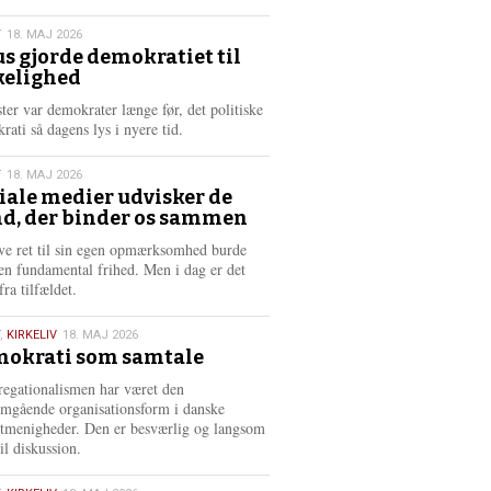
æ
s
T
18. MAJ 2026
m
us gjorde demokratiet til
e
kelighed
6
r
e
ster var demokrater længe før, det politiske
rati så dagens lys i nyere tid.
T
18. MAJ 2026
iale medier udvisker de
d, der binder os sammen
6
ve ret til sin egen opmærksomhed burde
en fundamental frihed. Men i dag er det
fra tilfældet.
,
KIRKELIV
18. MAJ 2026
okrati som samtale
6
egationalismen har været den
mgående organisationsform i danske
stmenigheder. Den er besværlig og langsom
il diskussion.