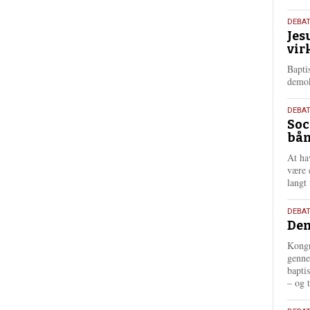
18.
DEBA
Jes
maj
vir
202
Bapti
demok
18.
DEBA
Soc
maj
bån
202
At ha
være 
langt 
18.
DEBAT
Dem
maj
202
Kongr
genne
bapti
– og t