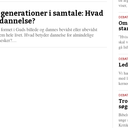
én af
viser
 generationer i samtale: Hvad
9.
DEBA
 dannelse?
Oms
juli
sta
 formet i Guds billede og dannes bevidst eller ubevidst
202
m hele livet. Hvad betyder dannelse for almindelige
”Hvis
L
nesker?…
skal 
æ
gå li
s
m
10.
DEBA
e
Led
juni
r
202
e
Vi har
med lå
kerne
2.
DEBAT
Tro
juni
søg
202
Bibel
unge 
Kriti