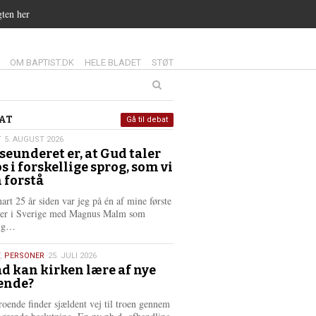
gten her
14.0:
15.0:
16.0:
OM BAPTIST.DK
HELE BLADET
STØT
at
AT
Gå til debat
T
5. AUGUST 2026
seunderet er, at Gud taler
st
os i forskellige sprog, som vi
6
 forstå
nart 25 år siden var jeg på én af mine første
ter i Sverige med Magnus Malm som
L
lig…
æ
s
,
PERSONER
25. JULI 2026
m
d kan kirken lære af nye
e
ende?
6
r
e
roende finder sjældent vej til troen gennem