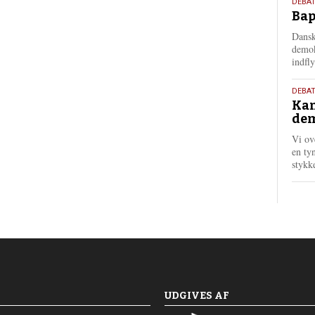
18.
DEBAT
Bap
maj
202
Dansk
demok
indfly
18.
DEBA
Kan
maj
dem
202
Vi ov
en tyn
stykk
UDGIVES AF