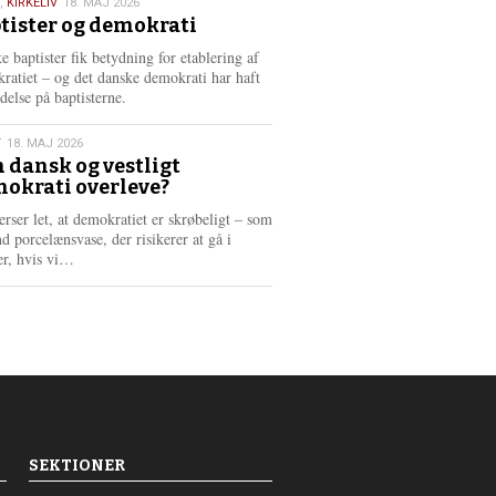
,
KIRKELIV
18. MAJ 2026
tister og demokrati
6
e baptister fik betydning for etablering af
ratiet – og det danske demokrati har haft
delse på baptisterne.
T
18. MAJ 2026
 dansk og vestligt
okrati overleve?
6
erser let, at demokratiet er skrøbeligt – som
d porcelænsvase, der risikerer at gå i
L
er, hvis vi…
æ
s
m
e
r
e
SEKTIONER