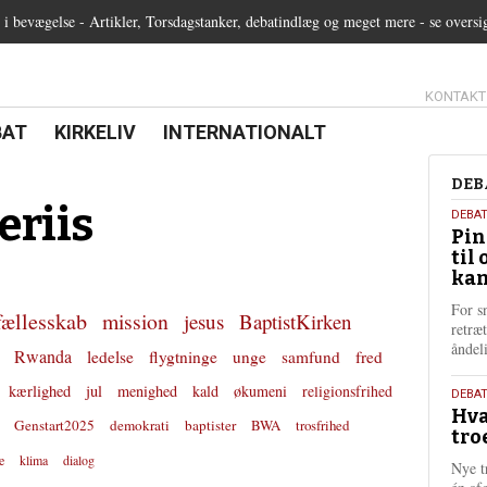
 bevægelse - Artikler, Torsdagstanker, debatindlæg og meget mere - se oversi
13.0:
KONTAKT
0:
21.0:
22.0:
BAT
KIRKELIV
INTERNATIONALT
Deb
DEB
eriis
5.
DEBA
Pin
augu
til 
202
kan
For s
fællesskab
mission
jesus
BaptistKirken
retræ
ånde
Rwanda
ledelse
flygtninge
unge
samfund
fred
kærlighed
jul
menighed
kald
økumeni
religionsfrihed
25.
DEBAT
Hva
juli
Genstart2025
demokrati
baptister
BWA
trosfrihed
tro
202
e
klima
dialog
Nye t