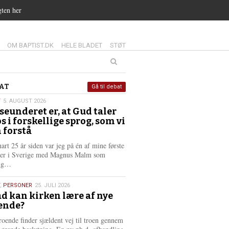
gten her
14.0:
15.0:
16.0:
OM BAPTIST.DK
HELE BLADET
STØT
at
AT
Gå til debat
T
5. AUGUST 2026
seunderet er, at Gud taler
st
os i forskellige sprog, som vi
6
 forstå
nart 25 år siden var jeg på én af mine første
ter i Sverige med Magnus Malm som
L
lig…
æ
s
,
PERSONER
25. JULI 2026
m
d kan kirken lære af nye
e
ende?
6
r
e
roende finder sjældent vej til troen gennem