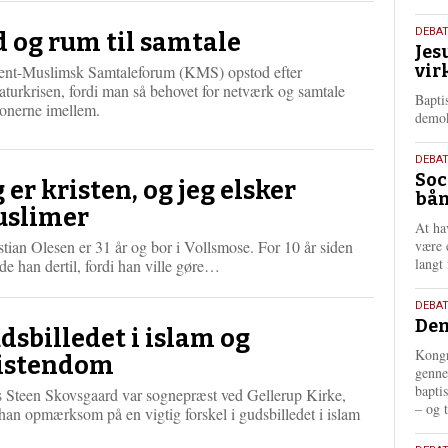
e
18.
DEBA
r
d og rum til samtale
Jes
maj
e
vir
tent-Muslimsk Samtaleforum (KMS) opstod efter
202
aturkrisen, fordi man så behovet for netværk og samtale
Bapti
ionerne imellem.
demok
18.
DEBA
Soc
maj
g er kristen, og jeg elsker
bån
202
slimer
At ha
tian Olesen er 31 år og bor i Vollsmose. For 10 år siden
være 
L
langt 
ede han dertil, fordi han ville gøre…
æ
s
18.
DEBAT
m
Dem
maj
dsbilledet i islam og
e
202
Kongr
r
istendom
genne
e
bapti
 Steen Skovsgaard var sognepræst ved Gellerup Kirke,
– og t
han opmærksom på en vigtig forskel i gudsbilledet i islam
L