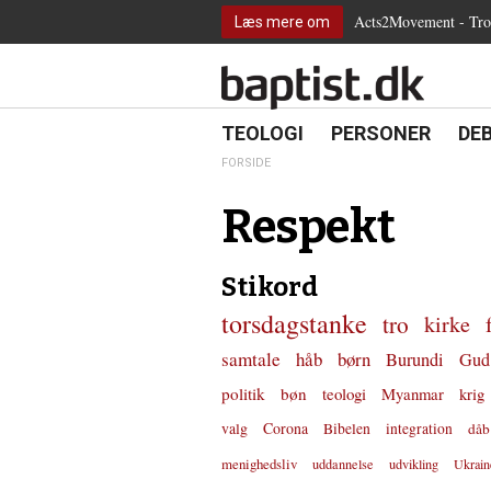
2.0:
Spring
Vend
Gå
Teologi
Acts2Movement - Tro i
Læs mere om
3.0:
menu
tilbage
til
Personer
4.0:
over
til
vores
Debat
5.0:
og
forsiden
guide
Kirkeliv
6.0:
gå
for
Internationalt
til
tilgængelighed
18.0:
19.0:
20.
8.0:
TEOLOGI
PERSONER
DE
Teologi
indhold
9.0:
Personer
FORSIDE
10.0:
Debat
11.0:
Kirkeliv
Respekt
12.0:
Internationalt
Stikord
torsdagstanke
tro
kirke
samtale
håb
børn
Burundi
Gud
politik
bøn
teologi
Myanmar
krig
valg
Corona
Bibelen
integration
dåb
menighedsliv
uddannelse
udvikling
Ukrain