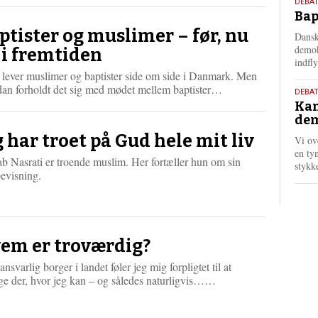
æ
18.
DEBAT
s
Bap
maj
m
202
ptister og muslimer – før, nu
Dansk
e
demok
 i fremtiden
r
indfly
e
 lever muslimer og baptister side om side i Danmark. Men
L
dan forholdt det sig med mødet mellem baptister…
18.
DEBA
æ
Kan
maj
s
dem
202
m
g har troet på Gud hele mit liv
Vi ov
e
en tyn
r
b Nasrati er troende muslim. Her fortæller hun om sin
stykk
e
evisning.
em er troværdig?
nsvarlig borger i landet føler jeg mig forpligtet til at
L
ge der, hvor jeg kan – og således naturligvis……
æ
s