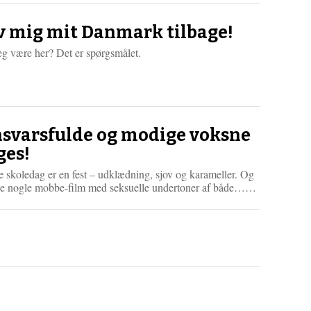
m
e
r
v mig mit Danmark tilbage!
e
eg være her? Det er spørgsmålet.
svarsfulde og modige voksne
ges!
e skoledag er en fest – udklædning, sjov og karameller. Og
L
ige nogle mobbe-film med seksuelle undertoner af både……
æ
s
m
e
r
e