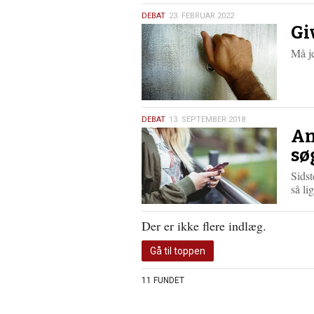
23.
DEBAT
23. FEBRUAR 2022
Gi
februar
2022
Må j
13.
DEBAT
13. SEPTEMBER 2018
An
september
2018
sø
Sidst
så l
Der er ikke flere indlæg.
Gå til toppen
11 FUNDET