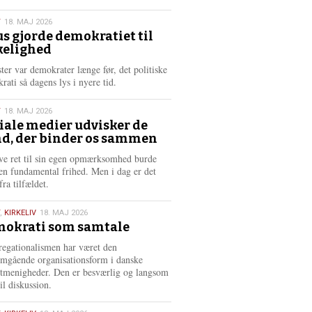
æ
s
T
18. MAJ 2026
m
us gjorde demokratiet til
e
kelighed
6
r
e
ster var demokrater længe før, det politiske
rati så dagens lys i nyere tid.
T
18. MAJ 2026
iale medier udvisker de
d, der binder os sammen
6
ve ret til sin egen opmærksomhed burde
en fundamental frihed. Men i dag er det
fra tilfældet.
,
KIRKELIV
18. MAJ 2026
okrati som samtale
6
egationalismen har været den
mgående organisationsform i danske
stmenigheder. Den er besværlig og langsom
il diskussion.