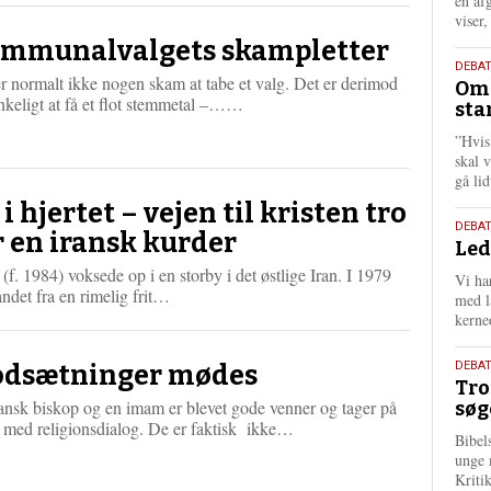
én af
viser
mmunalvalgets skampletter
9.
DEBA
r normalt ikke nogen skam at tabe et valg. Det er derimod
Oms
juli
L
nkeligt at få et flot stemmetal –……
sta
202
æ
”Hvis
s
skal 
m
gå li
e
r
 i hjertet – vejen til kristen tro
e
10.
DEBA
r en iransk kurder
Led
juni
202
 (f. 1984) voksede op i en storby i det østlige Iran. I 1979
Vi har
L
andet fra en rimelig frit…
med lå
æ
kerne
s
m
2.
DEBAT
dsætninger mødes
e
Tro
juni
r
ansk biskop og en imam er blevet gode venner og tager på
søg
202
e
L
é med religionsdialog. De er faktisk ikke…
Bibel
æ
unge 
s
Kriti
m