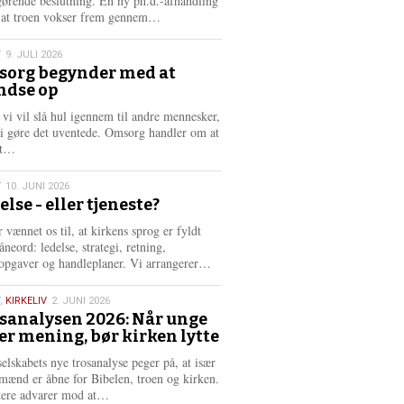
gørende beslutning. En ny ph.d.-afhandling
L
, at troen vokser frem gennem…
æ
s
T
9. JULI 2026
m
org begynder med at
e
ndse op
6
r
e
 vi vil slå hul igennem til andre mennesker,
vi gøre det uventede. Omsorg handler om at
L
dt…
æ
s
T
10. JUNI 2026
m
else - eller tjeneste?
e
6
r
 vænnet os til, at kirkens sprog er fyldt
e
neord: ledelse, strategi, retning,
L
opgaver og handleplaner. Vi arrangerer…
æ
s
,
KIRKELIV
2. JUNI 2026
m
sanalysen 2026: Når unge
e
er mening, bør kirken lytte
6
r
e
selskabets nye trosanalyse peger på, at især
mænd er åbne for Bibelen, troen og kirken.
L
kere advarer mod at…