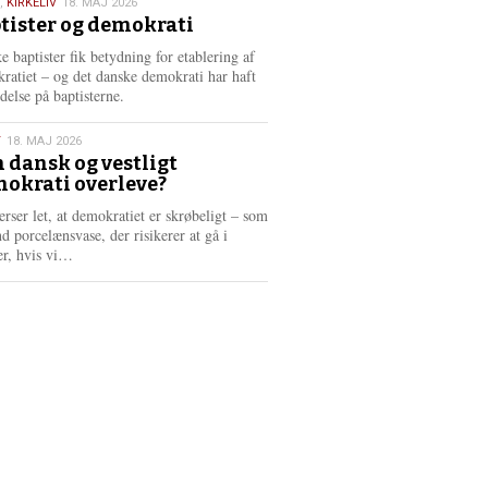
,
KIRKELIV
18. MAJ 2026
tister og demokrati
6
e baptister fik betydning for etablering af
ratiet – og det danske demokrati har haft
delse på baptisterne.
T
18. MAJ 2026
 dansk og vestligt
okrati overleve?
6
erser let, at demokratiet er skrøbeligt – som
d porcelænsvase, der risikerer at gå i
L
er, hvis vi…
æ
s
m
e
r
e