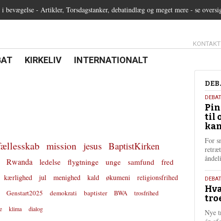
 bevægelse - Artikler, Torsdagstanker, debatindlæg og meget mere - se oversi
13.0:
KONTAKT
0:
21.0:
22.0:
BAT
KIRKELIV
INTERNATIONALT
Deb
DEB
5.
DEBA
Pin
augu
til 
202
kan
For s
fællesskab
mission
jesus
BaptistKirken
retræ
ånde
Rwanda
ledelse
flygtninge
unge
samfund
fred
kærlighed
jul
menighed
kald
økumeni
religionsfrihed
25.
DEBAT
Hva
juli
Genstart2025
demokrati
baptister
BWA
trosfrihed
tro
202
e
klima
dialog
Nye t