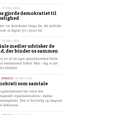
æ
s
T
18. MAJ 2026
m
us gjorde demokratiet til
e
kelighed
6
r
e
ster var demokrater længe før, det politiske
rati så dagens lys i nyere tid.
T
18. MAJ 2026
iale medier udvisker de
d, der binder os sammen
6
ve ret til sin egen opmærksomhed burde
en fundamental frihed. Men i dag er det
fra tilfældet.
,
KIRKELIV
18. MAJ 2026
okrati som samtale
6
egationalismen har været den
mgående organisationsform i danske
stmenigheder. Den er besværlig og langsom
il diskussion.