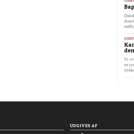
18.
DEBAT
Bap
maj
202
Dansk
demok
indfly
18.
DEBA
Kan
maj
dem
202
Vi ov
en tyn
stykk
UDGIVES AF