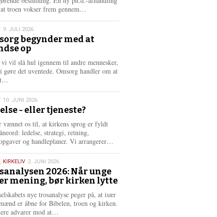
gørende beslutning. En ny ph.d.-afhandling
L
, at troen vokser frem gennem…
æ
s
T
9. JULI 2026
m
org begynder med at
e
ndse op
6
r
e
 vi vil slå hul igennem til andre mennesker,
vi gøre det uventede. Omsorg handler om at
L
dt…
æ
s
T
10. JUNI 2026
m
else - eller tjeneste?
e
6
r
 vænnet os til, at kirkens sprog er fyldt
e
neord: ledelse, strategi, retning,
L
opgaver og handleplaner. Vi arrangerer…
æ
s
,
KIRKELIV
2. JUNI 2026
m
sanalysen 2026: Når unge
e
er mening, bør kirken lytte
6
r
e
selskabets nye trosanalyse peger på, at især
mænd er åbne for Bibelen, troen og kirken.
L
kere advarer mod at…