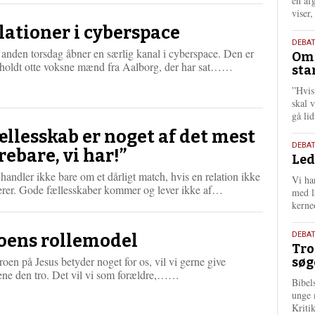
én af
viser
lationer i cyberspace
9.
DEBA
anden torsdag åbner en særlig kanal i cyberspace. Den er
Oms
juli
L
eholdt otte voksne mænd fra Aalborg, der har sat……
sta
202
æ
”Hvis
s
skal 
m
gå li
e
r
ællesskab er noget af det mest
e
10.
DEBA
rebare, vi har!”
Led
juni
202
handler ikke bare om et dårligt match, hvis en relation ikke
Vi har
L
erer. Gode fællesskaber kommer og lever ikke af…
med lå
æ
kerne
s
m
2.
DEBAT
oens rollemodel
e
Tro
juni
r
roen på Jesus betyder noget for os, vil vi gerne give
søg
202
e
L
ene den tro. Det vil vi som forældre,……
Bibel
æ
unge 
s
Kriti
m