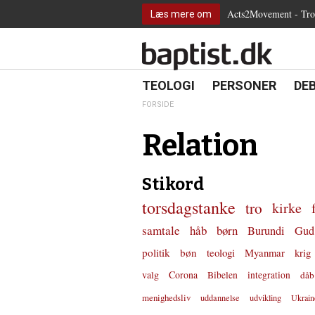
2.0:
Spring
Vend
Gå
Teologi
Acts2Movement - Tro i
Læs mere om
3.0:
menu
tilbage
til
Personer
4.0:
over
til
vores
Debat
5.0:
og
forsiden
guide
Kirkeliv
6.0:
gå
for
Internationalt
til
tilgængelighed
18.0:
19.0:
20.
8.0:
TEOLOGI
PERSONER
DE
Teologi
indhold
9.0:
Personer
FORSIDE
10.0:
Debat
11.0:
Kirkeliv
Relation
12.0:
Internationalt
Stikord
torsdagstanke
tro
kirke
samtale
håb
børn
Burundi
Gud
politik
bøn
teologi
Myanmar
krig
valg
Corona
Bibelen
integration
dåb
menighedsliv
uddannelse
udvikling
Ukrain