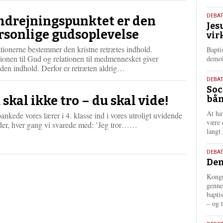
e
18.
DEBA
r
drejningspunktet er den
Jes
maj
e
rsonlige gudsoplevelse
vir
202
tionerne bestemmer den kristne retrætes indhold.
Bapti
ionen til Gud og relationen til medmennesket giver
demok
L
eden indhold. Derfor er retræten aldrig…
æ
18.
DEBA
s
Soc
maj
m
 skal ikke tro – du skal vide!
bån
202
e
At ha
r
ankede vores lærer i 4. klasse ind i vores utroligt uvidende
være 
e
L
der, hver gang vi svarede med: ’Jeg tror……
langt 
æ
s
m
18.
DEBAT
e
Dem
maj
r
202
Kongr
e
genne
bapti
– og t