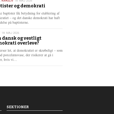
,
KIRKELIV
18. MAJ 2026
tister og demokrati
6
e baptister fik betydning for etablering af
ratiet – og det danske demokrati har haft
delse på baptisterne.
T
18. MAJ 2026
 dansk og vestligt
okrati overleve?
6
erser let, at demokratiet er skrøbeligt – som
d porcelænsvase, der risikerer at gå i
L
er, hvis vi…
æ
s
m
e
r
e
SEKTIONER