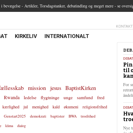
 bevægelse - Artikler, Torsdagstanker, debatindlæg og meget mere - se oversi
13.0:
KONTAKT
0:
21.0:
22.0:
BAT
KIRKELIV
INTERNATIONALT
Deb
DEB
5.
DEBA
Pin
augu
til 
202
kan
For s
fællesskab
mission
jesus
BaptistKirken
retræ
ånde
Rwanda
ledelse
flygtninge
unge
samfund
fred
kærlighed
jul
menighed
kald
økumeni
religionsfrihed
25.
DEBAT
Hva
juli
Genstart2025
demokrati
baptister
BWA
trosfrihed
tro
202
e
klima
dialog
Nye t