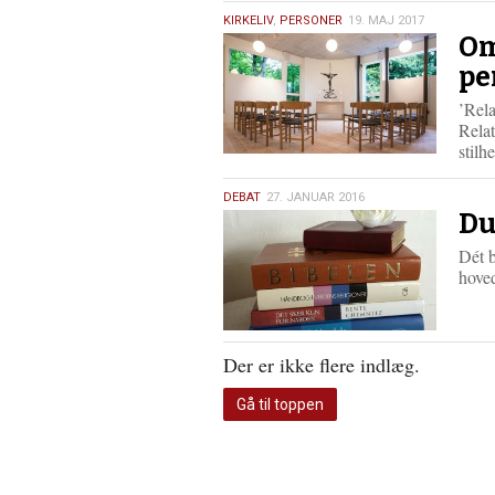
19.
KIRKELIV
,
PERSONER
19. MAJ 2017
Om
maj
2017
pe
’Rela
Relat
stilh
27.
DEBAT
27. JANUAR 2016
Du
januar
2016
Dét b
hove
Der er ikke flere indlæg.
Gå til toppen