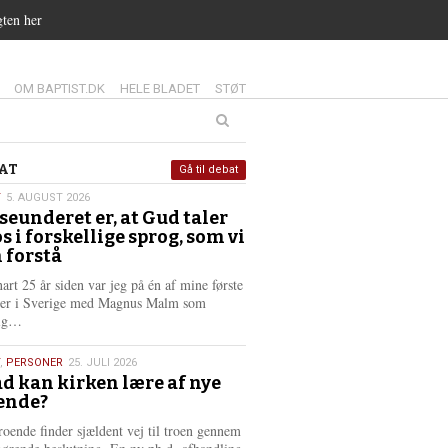
gten her
14.0:
15.0:
16.0:
OM BAPTIST.DK
HELE BLADET
STØT
at
AT
Gå til debat
T
5. AUGUST 2026
seunderet er, at Gud taler
st
os i forskellige sprog, som vi
6
 forstå
nart 25 år siden var jeg på én af mine første
ter i Sverige med Magnus Malm som
L
lig…
æ
s
,
PERSONER
25. JULI 2026
m
d kan kirken lære af nye
e
ende?
6
r
e
roende finder sjældent vej til troen gennem