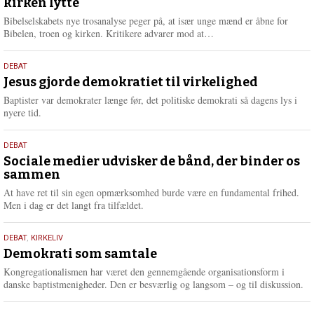
kirken lytte
2026
r
e
Bibelselskabets nye trosanalyse peger på, at især unge mænd er åbne for
L
Bibelen, troen og kirken. Kritikere advarer mod at…
æ
s
18.
DEBAT
m
maj
Jesus gjorde demokratiet til virkelighed
e
2026
r
Baptister var demokrater længe før, det politiske demokrati så dagens lys i
e
nyere tid.
18.
DEBAT
maj
Sociale medier udvisker de bånd, der binder os
sammen
2026
At have ret til sin egen opmærksomhed burde være en fundamental frihed.
Men i dag er det langt fra tilfældet.
18.
DEBAT
,
KIRKELIV
maj
Demokrati som samtale
2026
Kongregationalismen har været den gennemgående organisationsform i
danske baptistmenigheder. Den er besværlig og langsom – og til diskussion.