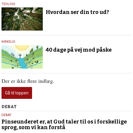
26.
TEOLOGI
maj
Hvordan ser din tro ud?
2016
29.
KIRKELIV
januar
40 dage på vej mod påske
2016
Der er ikke flere indlæg.
Gå til toppen
Debat
DEBAT
5.
DEBAT
august
Pinseunderet er, at Gud taler til os i forskellige
sprog, som vi kan forstå
2026