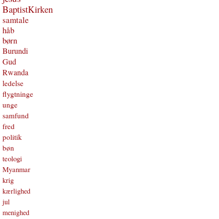
BaptistKirken
samtale
håb
børn
Burundi
Gud
Rwanda
ledelse
flygtninge
unge
samfund
fred
politik
bøn
teologi
Myanmar
krig
kærlighed
jul
menighed