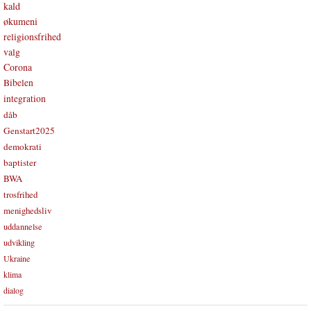
kald
økumeni
religionsfrihed
valg
Corona
Bibelen
integration
dåb
Genstart2025
demokrati
baptister
BWA
trosfrihed
menighedsliv
uddannelse
udvikling
Ukraine
klima
dialog