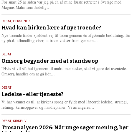
For snart 25 år siden var jeg på én af mine første retræter i Sverige med
L
Magnus Malm som åndelig…
æ
s
25.
DEBAT
,
PERSONER
m
juli
Hvad kan kirken lære af nye troende?
e
2026
r
Nye troende finder sjældent vej til troen gennem én afgørende beslutning. En
e
L
ny ph.d.-afhandling viser, at troen vokser frem gennem…
æ
s
9.
DEBAT
m
juli
Omsorg begynder med at standse op
e
2026
r
”Hvis vi vil slå hul igennem til andre mennesker, skal vi gøre det uventede.
e
L
Omsorg handler om at gå lidt…
æ
s
10.
DEBAT
m
juni
Ledelse - eller tjeneste?
e
2026
r
Vi har vænnet os til, at kirkens sprog er fyldt med låneord: ledelse, strategi,
e
L
retning, kerneopgaver og handleplaner. Vi arrangerer…
æ
s
2.
DEBAT
,
KIRKELIV
m
juni
Trosanalysen 2026: Når unge søger mening, bør
e