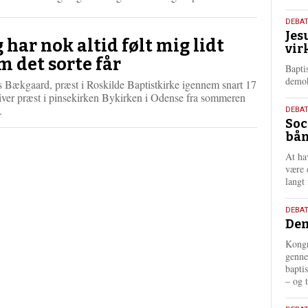
æ
s
18.
DEBA
m
Jes
maj
g har nok altid følt mig lidt
e
vir
202
r
m det sorte får
Bapti
e
demok
s Bækgaard, præst i Roskilde Baptistkirke igennem snart 17
liver præst i pinsekirken Bykirken i Odense fra sommeren
.
18.
DEBA
Soc
maj
bån
202
At ha
være 
langt 
18.
DEBAT
Dem
maj
202
Kongr
genne
bapti
– og t