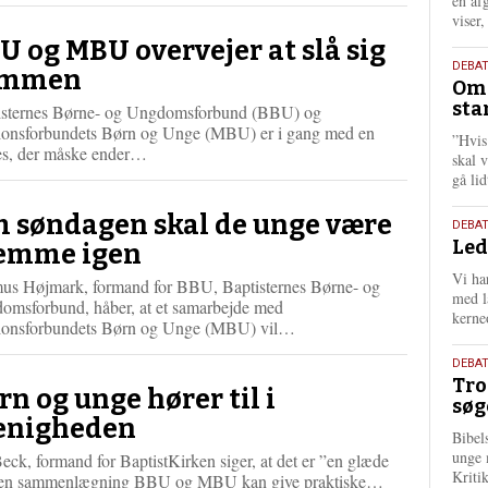
én af
viser
U og MBU overvejer at slå sig
9.
DEBA
ammen
Oms
juli
sta
isternes Børne- og Ungdomsforbund (BBU) og
202
ionsforbundets Børn og Unge (MBU) er i gang med en
”Hvis
L
es, der måske ender…
skal 
æ
gå li
s
m
 søndagen skal de unge være
10.
DEBA
e
Led
juni
emme igen
r
202
e
Vi har
us Højmark, formand for BBU, Baptisternes Børne- og
med lå
omsforbund, håber, at et samarbejde med
kerne
L
ionsforbundets Børn og Unge (MBU) vil…
æ
2.
s
DEBAT
Tro
juni
m
rn og unge hører til i
søg
e
202
nigheden
r
Bibel
e
unge 
eck, formand for BaptistKirken siger, at det er ”en glæde
Kriti
L
 en sammenlægning BBU og MBU kan give praktiske…