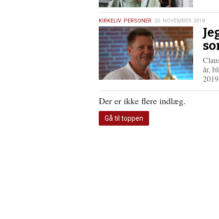
20.
KIRKELIV
,
PERSONER
20. NOVEMBER 2018
Je
november
2018
so
Clau
år, b
2019
Der er ikke flere indlæg.
Gå til toppen