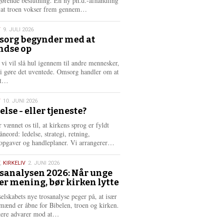
gørende beslutning. En ny ph.d.-afhandling
L
, at troen vokser frem gennem…
æ
s
T
9. JULI 2026
m
org begynder med at
e
ndse op
6
r
e
 vi vil slå hul igennem til andre mennesker,
vi gøre det uventede. Omsorg handler om at
L
dt…
æ
s
T
10. JUNI 2026
m
else - eller tjeneste?
e
6
r
 vænnet os til, at kirkens sprog er fyldt
e
neord: ledelse, strategi, retning,
L
opgaver og handleplaner. Vi arrangerer…
æ
s
,
KIRKELIV
2. JUNI 2026
m
sanalysen 2026: Når unge
e
er mening, bør kirken lytte
6
r
e
selskabets nye trosanalyse peger på, at især
mænd er åbne for Bibelen, troen og kirken.
L
kere advarer mod at…