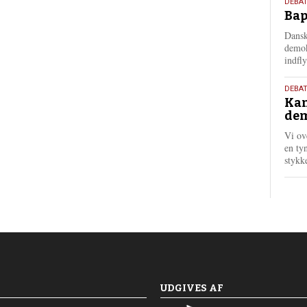
18.
DEBAT
Bap
maj
202
Dansk
demok
indfly
18.
DEBA
Kan
maj
dem
202
Vi ov
en tyn
stykk
UDGIVES AF