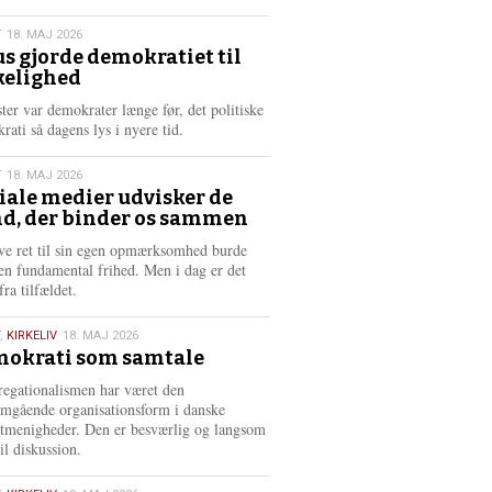
æ
s
T
18. MAJ 2026
m
us gjorde demokratiet til
e
kelighed
6
r
e
ster var demokrater længe før, det politiske
rati så dagens lys i nyere tid.
T
18. MAJ 2026
iale medier udvisker de
d, der binder os sammen
6
ve ret til sin egen opmærksomhed burde
en fundamental frihed. Men i dag er det
fra tilfældet.
,
KIRKELIV
18. MAJ 2026
okrati som samtale
6
egationalismen har været den
mgående organisationsform i danske
stmenigheder. Den er besværlig og langsom
il diskussion.