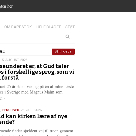
gten her
14.0:
15.0:
16.0:
OM BAPTIST.DK
HELE BLADET
STØT
at
AT
Gå til debat
T
5. AUGUST 2026
seunderet er, at Gud taler
st
os i forskellige sprog, som vi
6
 forstå
nart 25 år siden var jeg på én af mine første
ter i Sverige med Magnus Malm som
L
lig…
æ
s
,
PERSONER
25. JULI 2026
m
d kan kirken lære af nye
e
ende?
6
r
e
roende finder sjældent vej til troen gennem