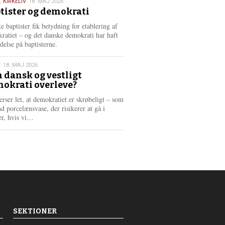
,
KIRKELIV
18. MAJ 2026
tister og demokrati
6
e baptister fik betydning for etablering af
ratiet – og det danske demokrati har haft
delse på baptisterne.
T
18. MAJ 2026
 dansk og vestligt
okrati overleve?
6
erser let, at demokratiet er skrøbeligt – som
d porcelænsvase, der risikerer at gå i
L
er, hvis vi…
æ
s
m
e
r
e
SEKTIONER