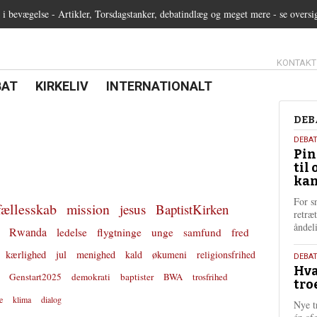
 bevægelse - Artikler, Torsdagstanker, debatindlæg og meget mere - se oversi
13.0:
KONTAKT
0:
21.0:
22.0:
BAT
KIRKELIV
INTERNATIONALT
Deb
DEB
5.
DEBA
Pin
augu
til 
202
kan
For s
fællesskab
mission
jesus
BaptistKirken
retræ
ånde
Rwanda
ledelse
flygtninge
unge
samfund
fred
kærlighed
jul
menighed
kald
økumeni
religionsfrihed
25.
DEBAT
Hva
juli
Genstart2025
demokrati
baptister
BWA
trosfrihed
tro
202
e
klima
dialog
Nye t