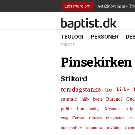
2.0:
Spring
Vend
Gå
Teologi
Acts2Movement - Tro i
Læs mere om
3.0:
menu
tilbage
til
Personer
4.0:
over
til
vores
Debat
5.0:
og
forsiden
guide
Kirkeliv
6.0:
gå
for
Internationalt
til
tilgængelighed
18.0:
19.0:
20.
8.0:
TEOLOGI
PERSONER
DE
Teologi
indhold
9.0:
Personer
FORSIDE
10.0:
Debat
11.0:
Kirkeliv
Pinsekirken
12.0:
Internationalt
Stikord
torsdagstanke
tro
kirke
samtale
håb
børn
Burundi
Gud
politik
bøn
teologi
Myanmar
krig
valg
Corona
Bibelen
integration
dåb
menighedsliv
uddannelse
udvikling
Ukrain