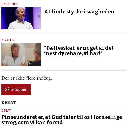
15.
PERSONER
juli
At finde styrke i svagheden
2020
31.
KIRKELIV
juli
”Fællesskab er noget af det
2019
mest dyrebare, vi har!”
Der er ikke flere indlæg.
Gå til toppen
Debat
DEBAT
5.
DEBAT
august
Pinseunderet er, at Gud taler til os i forskellige
sprog, som vi kan forstå
2026