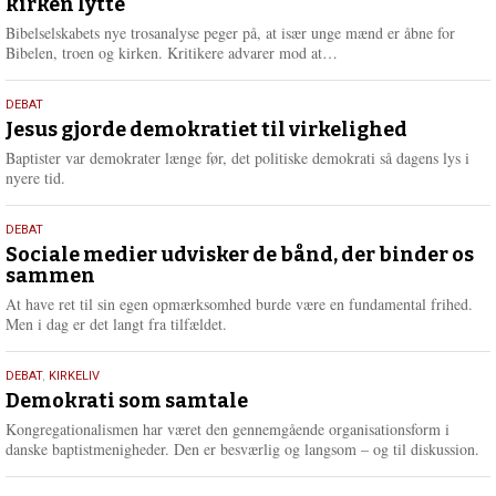
kirken lytte
2026
r
e
Bibelselskabets nye trosanalyse peger på, at især unge mænd er åbne for
L
Bibelen, troen og kirken. Kritikere advarer mod at…
æ
s
18.
DEBAT
m
maj
Jesus gjorde demokratiet til virkelighed
e
2026
r
Baptister var demokrater længe før, det politiske demokrati så dagens lys i
e
nyere tid.
18.
DEBAT
maj
Sociale medier udvisker de bånd, der binder os
sammen
2026
At have ret til sin egen opmærksomhed burde være en fundamental frihed.
Men i dag er det langt fra tilfældet.
18.
DEBAT
,
KIRKELIV
maj
Demokrati som samtale
2026
Kongregationalismen har været den gennemgående organisationsform i
danske baptistmenigheder. Den er besværlig og langsom – og til diskussion.