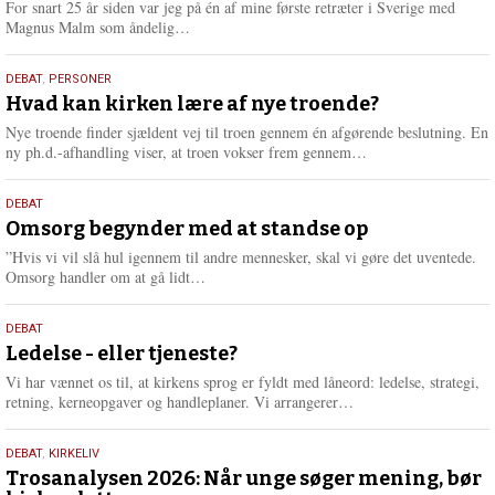
For snart 25 år siden var jeg på én af mine første retræter i Sverige med
L
Magnus Malm som åndelig…
æ
s
25.
DEBAT
,
PERSONER
m
juli
Hvad kan kirken lære af nye troende?
e
2026
r
Nye troende finder sjældent vej til troen gennem én afgørende beslutning. En
e
L
ny ph.d.-afhandling viser, at troen vokser frem gennem…
æ
s
9.
DEBAT
m
juli
Omsorg begynder med at standse op
e
2026
r
”Hvis vi vil slå hul igennem til andre mennesker, skal vi gøre det uventede.
e
L
Omsorg handler om at gå lidt…
æ
s
10.
DEBAT
m
juni
Ledelse - eller tjeneste?
e
2026
r
Vi har vænnet os til, at kirkens sprog er fyldt med låneord: ledelse, strategi,
e
L
retning, kerneopgaver og handleplaner. Vi arrangerer…
æ
s
2.
DEBAT
,
KIRKELIV
m
juni
Trosanalysen 2026: Når unge søger mening, bør
e