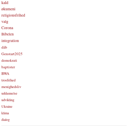
kald
økumeni
religionsfrihed
valg
Corona
Bibelen
integration
dåb
Genstart2025
demokrati
baptister
BWA
trosfrihed
menighedsliv
uddannelse
udvikling
Ukraine
klima
dialog