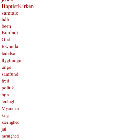
BaptistKirken
samtale
håb
børn
Burundi
Gud
Rwanda
ledelse
flygtninge
unge
samfund
fred
politik
bøn
teologi
Myanmar
krig
kærlighed
jul
menighed