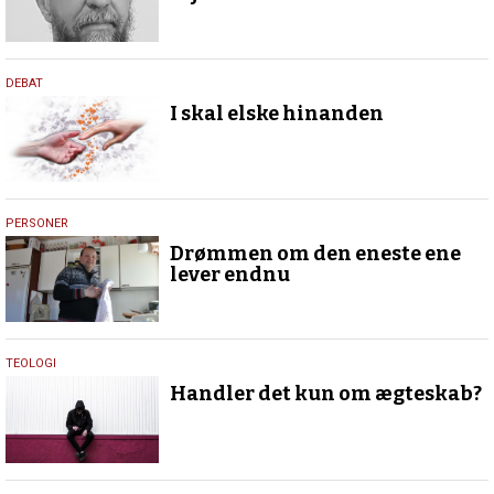
19.
DEBAT
april
I skal elske hinanden
2018
19.
PERSONER
april
Drømmen om den eneste ene
2018
lever endnu
18.
TEOLOGI
april
Handler det kun om ægteskab?
2018