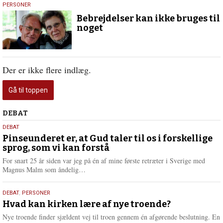
18.
PERSONER
april
Bebrejdelser kan ikke bruges til
2018
noget
Der er ikke flere indlæg.
Gå til toppen
Debat
DEBAT
5.
DEBAT
august
Pinseunderet er, at Gud taler til os i forskellige
sprog, som vi kan forstå
2026
For snart 25 år siden var jeg på én af mine første retræter i Sverige med
L
Magnus Malm som åndelig…
æ
s
25.
DEBAT
,
PERSONER
m
juli
Hvad kan kirken lære af nye troende?
e
2026
r
Nye troende finder sjældent vej til troen gennem én afgørende beslutning. En
e