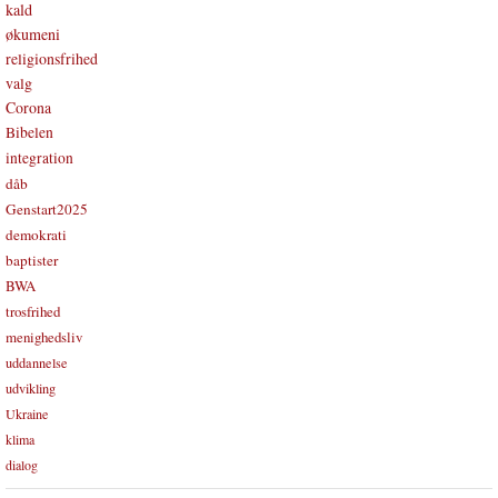
kald
økumeni
religionsfrihed
valg
Corona
Bibelen
integration
dåb
Genstart2025
demokrati
baptister
BWA
trosfrihed
menighedsliv
uddannelse
udvikling
Ukraine
klima
dialog