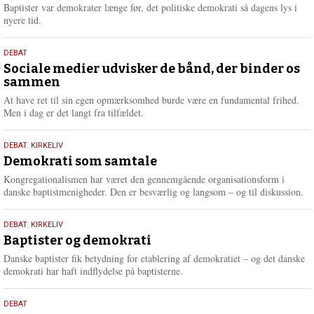
2026
r
Baptister var demokrater længe før, det politiske demokrati så dagens lys i
e
nyere tid.
18.
DEBAT
maj
Sociale medier udvisker de bånd, der binder os
sammen
2026
At have ret til sin egen opmærksomhed burde være en fundamental frihed.
Men i dag er det langt fra tilfældet.
18.
DEBAT
,
KIRKELIV
maj
Demokrati som samtale
2026
Kongregationalismen har været den gennemgående organisationsform i
danske baptistmenigheder. Den er besværlig og langsom – og til diskussion.
18.
DEBAT
,
KIRKELIV
maj
Baptister og demokrati
2026
Danske baptister fik betydning for etablering af demokratiet – og det danske
demokrati har haft indflydelse på baptisterne.
18.
DEBAT