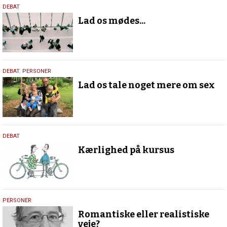
25.
DEBAT
juni
Lad os mødes...
2018
19.
DEBAT
,
PERSONER
april
Lad os tale noget mere om sex
2018
19.
DEBAT
april
Kærlighed på kursus
2018
19.
PERSONER
april
Romantiske eller realistiske
2018
veje?