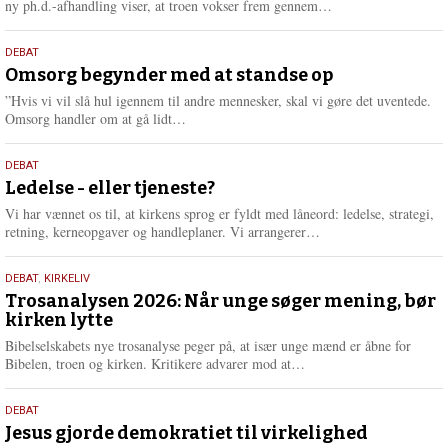
L
ny ph.d.-afhandling viser, at troen vokser frem gennem…
æ
s
9.
DEBAT
m
juli
Omsorg begynder med at standse op
e
2026
r
”Hvis vi vil slå hul igennem til andre mennesker, skal vi gøre det uventede.
e
L
Omsorg handler om at gå lidt…
æ
s
10.
DEBAT
m
juni
Ledelse - eller tjeneste?
e
2026
r
Vi har vænnet os til, at kirkens sprog er fyldt med låneord: ledelse, strategi,
e
L
retning, kerneopgaver og handleplaner. Vi arrangerer…
æ
s
2.
DEBAT
,
KIRKELIV
m
juni
Trosanalysen 2026: Når unge søger mening, bør
e
kirken lytte
2026
r
e
Bibelselskabets nye trosanalyse peger på, at især unge mænd er åbne for
L
Bibelen, troen og kirken. Kritikere advarer mod at…
æ
s
18.
DEBAT
m
maj
Jesus gjorde demokratiet til virkelighed
e