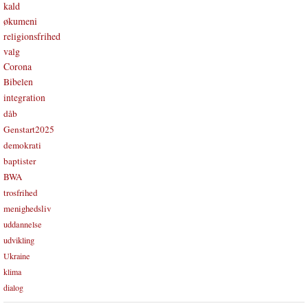
kald
økumeni
religionsfrihed
valg
Corona
Bibelen
integration
dåb
Genstart2025
demokrati
baptister
BWA
trosfrihed
menighedsliv
uddannelse
udvikling
Ukraine
klima
dialog