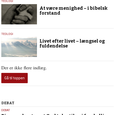
25.
TEOLOGI
september
At være menighed – i bibelsk
2015
forstand
27.
TEOLOGI
marts
Livet efter livet – længsel og
2015
fuldendelse
Der er ikke flere indlæg.
Gå til toppen
Debat
DEBAT
5.
DEBAT