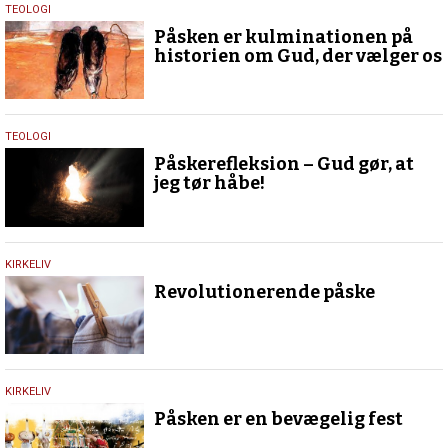
9.
TEOLOGI
april
Påsken er kulminationen på
2023
historien om Gud, der vælger os
1.
TEOLOGI
april
Påskerefleksion – Gud gør, at
2020
jeg tør håbe!
19.
KIRKELIV
maj
Revolutionerende påske
2017
14.
KIRKELIV
marts
Påsken er en bevægelig fest
2017