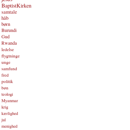
BaptistKirken
samtale
håb
børn
Burundi
Gud
Rwanda
ledelse
flygtninge
unge
samfund
fred
politik
bøn
teologi
Myanmar
krig
kærlighed
jul
menighed