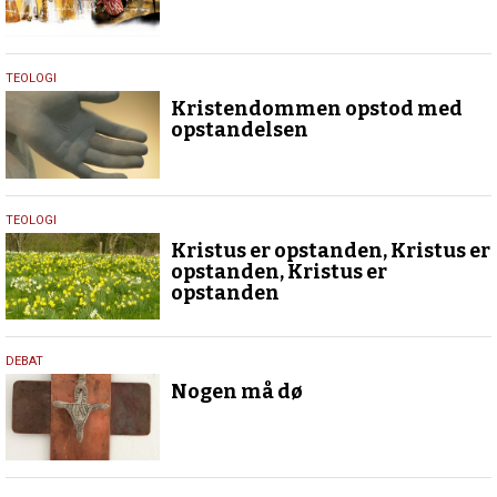
18.
TEOLOGI
marts
Kristendommen opstod med
2016
opstandelsen
17.
TEOLOGI
marts
Kristus er opstanden, Kristus er
2016
opstanden, Kristus er
opstanden
17.
DEBAT
marts
Nogen må dø
2016