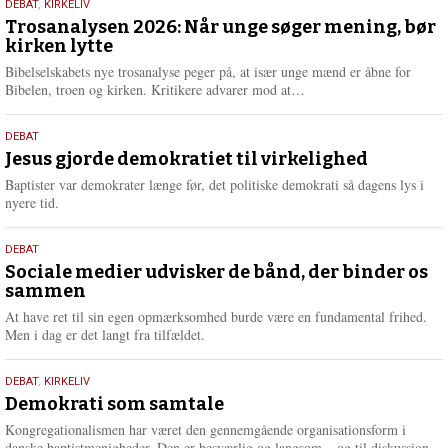
2.
DEBAT
,
KIRKELIV
m
juni
Trosanalysen 2026: Når unge søger mening, bør
e
kirken lytte
2026
r
e
Bibelselskabets nye trosanalyse peger på, at især unge mænd er åbne for
L
Bibelen, troen og kirken. Kritikere advarer mod at…
æ
s
18.
DEBAT
m
maj
Jesus gjorde demokratiet til virkelighed
e
2026
r
Baptister var demokrater længe før, det politiske demokrati så dagens lys i
e
nyere tid.
18.
DEBAT
maj
Sociale medier udvisker de bånd, der binder os
sammen
2026
At have ret til sin egen opmærksomhed burde være en fundamental frihed.
Men i dag er det langt fra tilfældet.
18.
DEBAT
,
KIRKELIV
maj
Demokrati som samtale
2026
Kongregationalismen har været den gennemgående organisationsform i
danske baptistmenigheder. Den er besværlig og langsom – og til diskussion.