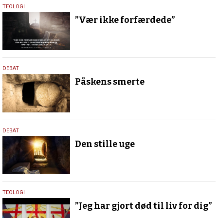
4.
TEOLOGI
april
”Vær ikke forfærdede”
2026
17.
DEBAT
april
Påskens smerte
2025
28.
DEBAT
marts
Den stille uge
2024
27.
TEOLOGI
juli
”Jeg har gjort død til liv for dig”
2023