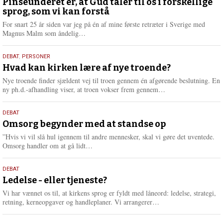
august
Pinseunderet er, at Gud taler til os i forskellige
sprog, som vi kan forstå
2026
For snart 25 år siden var jeg på én af mine første retræter i Sverige med
L
Magnus Malm som åndelig…
æ
s
25.
DEBAT
,
PERSONER
m
juli
Hvad kan kirken lære af nye troende?
e
2026
r
Nye troende finder sjældent vej til troen gennem én afgørende beslutning. En
e
L
ny ph.d.-afhandling viser, at troen vokser frem gennem…
æ
s
9.
DEBAT
m
juli
Omsorg begynder med at standse op
e
2026
r
”Hvis vi vil slå hul igennem til andre mennesker, skal vi gøre det uventede.
e
L
Omsorg handler om at gå lidt…
æ
s
10.
DEBAT
m
juni
Ledelse - eller tjeneste?
e
2026
r
Vi har vænnet os til, at kirkens sprog er fyldt med låneord: ledelse, strategi,
e
L
retning, kerneopgaver og handleplaner. Vi arrangerer…
æ
s