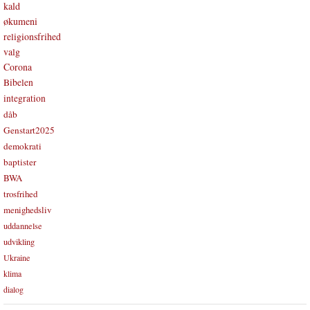
kald
økumeni
religionsfrihed
valg
Corona
Bibelen
integration
dåb
Genstart2025
demokrati
baptister
BWA
trosfrihed
menighedsliv
uddannelse
udvikling
Ukraine
klima
dialog