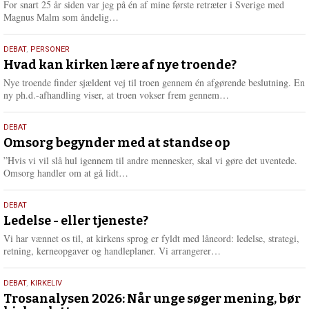
For snart 25 år siden var jeg på én af mine første retræter i Sverige med
L
Magnus Malm som åndelig…
æ
s
25.
DEBAT
,
PERSONER
m
juli
Hvad kan kirken lære af nye troende?
e
2026
r
Nye troende finder sjældent vej til troen gennem én afgørende beslutning. En
e
L
ny ph.d.-afhandling viser, at troen vokser frem gennem…
æ
s
9.
DEBAT
m
juli
Omsorg begynder med at standse op
e
2026
r
”Hvis vi vil slå hul igennem til andre mennesker, skal vi gøre det uventede.
e
L
Omsorg handler om at gå lidt…
æ
s
10.
DEBAT
m
juni
Ledelse - eller tjeneste?
e
2026
r
Vi har vænnet os til, at kirkens sprog er fyldt med låneord: ledelse, strategi,
e
L
retning, kerneopgaver og handleplaner. Vi arrangerer…
æ
s
2.
DEBAT
,
KIRKELIV
m
juni
Trosanalysen 2026: Når unge søger mening, bør
e