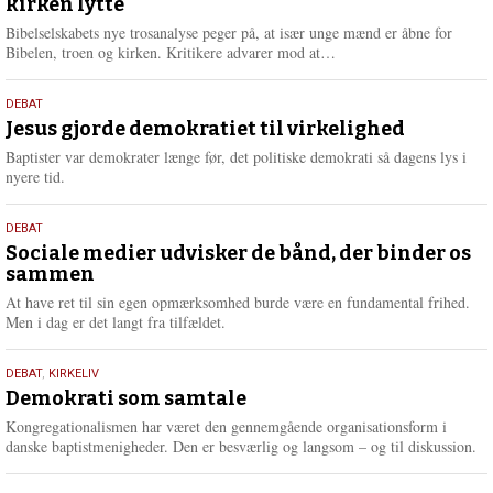
kirken lytte
2026
r
e
Bibelselskabets nye trosanalyse peger på, at især unge mænd er åbne for
L
Bibelen, troen og kirken. Kritikere advarer mod at…
æ
s
18.
DEBAT
m
maj
Jesus gjorde demokratiet til virkelighed
e
2026
r
Baptister var demokrater længe før, det politiske demokrati så dagens lys i
e
nyere tid.
18.
DEBAT
maj
Sociale medier udvisker de bånd, der binder os
sammen
2026
At have ret til sin egen opmærksomhed burde være en fundamental frihed.
Men i dag er det langt fra tilfældet.
18.
DEBAT
,
KIRKELIV
maj
Demokrati som samtale
2026
Kongregationalismen har været den gennemgående organisationsform i
danske baptistmenigheder. Den er besværlig og langsom – og til diskussion.