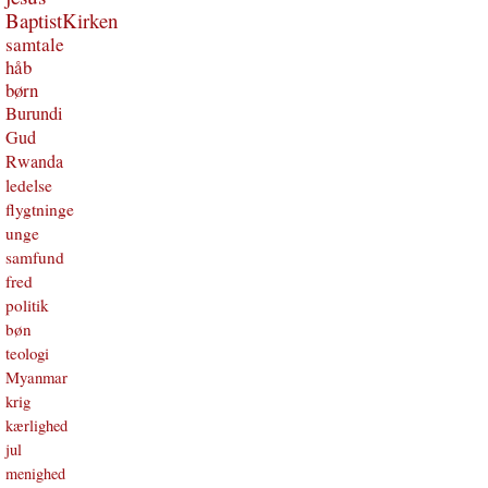
BaptistKirken
samtale
håb
børn
Burundi
Gud
Rwanda
ledelse
flygtninge
unge
samfund
fred
politik
bøn
teologi
Myanmar
krig
kærlighed
jul
menighed