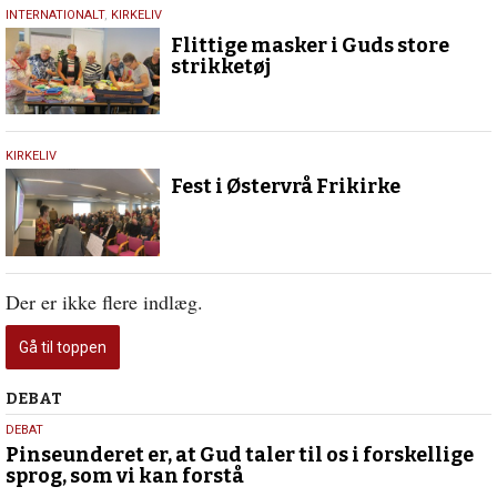
21.
INTERNATIONALT
,
KIRKELIV
november
Flittige masker i Guds store
2018
strikketøj
11.
KIRKELIV
marts
Fest i Østervrå Frikirke
2017
Der er ikke flere indlæg.
Gå til toppen
Debat
DEBAT
5.
DEBAT
august
Pinseunderet er, at Gud taler til os i forskellige
sprog, som vi kan forstå
2026