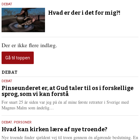
18.
DEBAT
september
Hvad er der i det for mig?!
2018
Der er ikke flere indlæg.
Gå til toppen
Debat
DEBAT
5.
DEBAT
august
Pinseunderet er, at Gud taler til os i forskellige
sprog, som vi kan forstå
2026
For snart 25 år siden var jeg på én af mine første retræter i Sverige med
L
Magnus Malm som åndelig…
æ
s
25.
DEBAT
,
PERSONER
m
juli
Hvad kan kirken lære af nye troende?
e
2026
r
Nye troende finder sjældent vej til troen gennem én afgørende beslutning. En