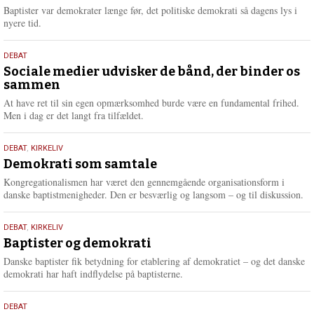
2026
r
Baptister var demokrater længe før, det politiske demokrati så dagens lys i
e
nyere tid.
18.
DEBAT
maj
Sociale medier udvisker de bånd, der binder os
sammen
2026
At have ret til sin egen opmærksomhed burde være en fundamental frihed.
Men i dag er det langt fra tilfældet.
18.
DEBAT
,
KIRKELIV
maj
Demokrati som samtale
2026
Kongregationalismen har været den gennemgående organisationsform i
danske baptistmenigheder. Den er besværlig og langsom – og til diskussion.
18.
DEBAT
,
KIRKELIV
maj
Baptister og demokrati
2026
Danske baptister fik betydning for etablering af demokratiet – og det danske
demokrati har haft indflydelse på baptisterne.
18.
DEBAT