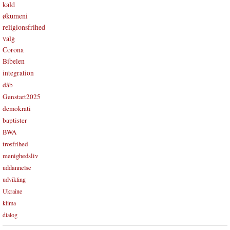
kald
økumeni
religionsfrihed
valg
Corona
Bibelen
integration
dåb
Genstart2025
demokrati
baptister
BWA
trosfrihed
menighedsliv
uddannelse
udvikling
Ukraine
klima
dialog