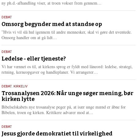
e
L
ny ph.d.-afhandling viser, at troen vokser frem gennem…
æ
s
9.
DEBAT
m
juli
Omsorg begynder med at standse op
e
2026
r
”Hvis vi vil slå hul igennem til andre mennesker, skal vi gøre det uventede.
e
L
Omsorg handler om at gå lidt…
æ
s
10.
DEBAT
m
juni
Ledelse - eller tjeneste?
e
2026
r
Vi har vænnet os til, at kirkens sprog er fyldt med låneord: ledelse, strategi,
e
L
retning, kerneopgaver og handleplaner. Vi arrangerer…
æ
s
2.
DEBAT
,
KIRKELIV
m
juni
Trosanalysen 2026: Når unge søger mening, bør
e
kirken lytte
2026
r
e
Bibelselskabets nye trosanalyse peger på, at især unge mænd er åbne for
L
Bibelen, troen og kirken. Kritikere advarer mod at…
æ
s
18.
DEBAT
m
maj
Jesus gjorde demokratiet til virkelighed
e