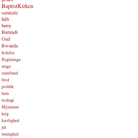
BaptistKirken
samtale
håb
børn
Burundi
Gud
Rwanda
ledelse
flygtninge
unge
samfund
fred
politik
bøn
teologi
Myanmar
krig
kærlighed
jul
menighed