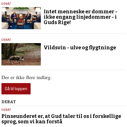
19.
DEBAT
november
Intet menneske er dommer -
2024
ikke engang linjedommer - i
Guds Rige!
30.
DEBAT
august
Vildsvin - ulve og flygtninge
2018
Der er ikke flere indlæg.
Gå til toppen
Debat
DEBAT
5.
DEBAT
august
Pinseunderet er, at Gud taler til os i forskellige
sprog, som vi kan forstå
2026