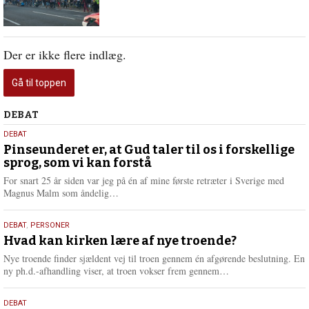
Der er ikke flere indlæg.
Gå til toppen
Debat
DEBAT
5.
DEBAT
august
Pinseunderet er, at Gud taler til os i forskellige
sprog, som vi kan forstå
2026
For snart 25 år siden var jeg på én af mine første retræter i Sverige med
L
Magnus Malm som åndelig…
æ
s
25.
DEBAT
,
PERSONER
m
juli
Hvad kan kirken lære af nye troende?
e
2026
r
Nye troende finder sjældent vej til troen gennem én afgørende beslutning. En
e
L
ny ph.d.-afhandling viser, at troen vokser frem gennem…
æ
s
9.
DEBAT
m