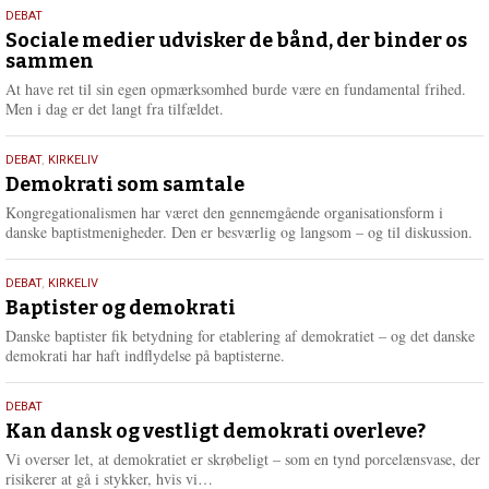
18.
DEBAT
maj
Sociale medier udvisker de bånd, der binder os
sammen
2026
At have ret til sin egen opmærksomhed burde være en fundamental frihed.
Men i dag er det langt fra tilfældet.
18.
DEBAT
,
KIRKELIV
maj
Demokrati som samtale
2026
Kongregationalismen har været den gennemgående organisationsform i
danske baptistmenigheder. Den er besværlig og langsom – og til diskussion.
18.
DEBAT
,
KIRKELIV
maj
Baptister og demokrati
2026
Danske baptister fik betydning for etablering af demokratiet – og det danske
demokrati har haft indflydelse på baptisterne.
18.
DEBAT
maj
Kan dansk og vestligt demokrati overleve?
2026
Vi overser let, at demokratiet er skrøbeligt – som en tynd porcelænsvase, der
L
risikerer at gå i stykker, hvis vi…