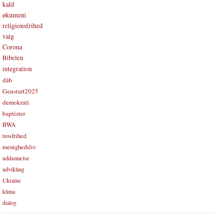
kald
økumeni
religionsfrihed
valg
Corona
Bibelen
integration
dåb
Genstart2025
demokrati
baptister
BWA
trosfrihed
menighedsliv
uddannelse
udvikling
Ukraine
klima
dialog