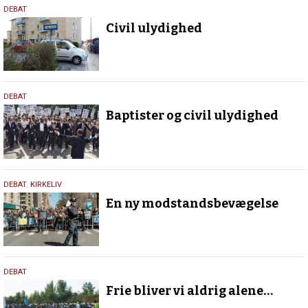
1.
DEBAT
maj
Civil ulydighed
2020
1.
DEBAT
maj
Baptister og civil ulydighed
2020
1.
DEBAT
,
KIRKELIV
maj
En ny modstandsbevægelse
2020
27.
DEBAT
november
Frie bliver vi aldrig alene…
2015