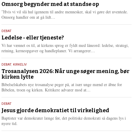
juli
Omsorg begynder med at standse op
e
2026
r
”Hvis vi vil slå hul igennem til andre mennesker, skal vi gøre det uventede.
e
L
Omsorg handler om at gå lidt…
æ
s
10.
DEBAT
m
juni
Ledelse - eller tjeneste?
e
2026
r
Vi har vænnet os til, at kirkens sprog er fyldt med låneord: ledelse, strategi,
e
L
retning, kerneopgaver og handleplaner. Vi arrangerer…
æ
s
2.
DEBAT
,
KIRKELIV
m
juni
Trosanalysen 2026: Når unge søger mening, bør
e
kirken lytte
2026
r
e
Bibelselskabets nye trosanalyse peger på, at især unge mænd er åbne for
L
Bibelen, troen og kirken. Kritikere advarer mod at…
æ
s
18.
DEBAT
m
maj
Jesus gjorde demokratiet til virkelighed
e
2026
r
Baptister var demokrater længe før, det politiske demokrati så dagens lys i
e
nyere tid.