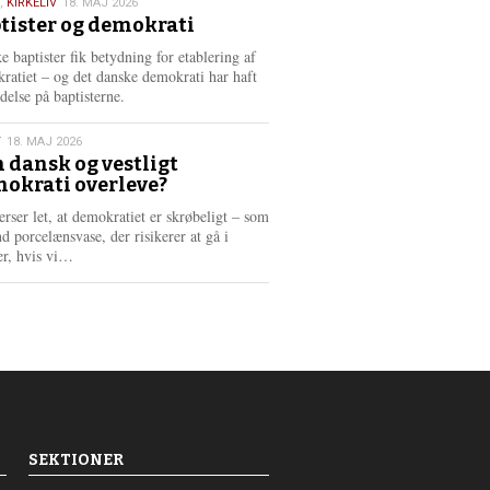
,
KIRKELIV
18. MAJ 2026
tister og demokrati
6
e baptister fik betydning for etablering af
ratiet – og det danske demokrati har haft
delse på baptisterne.
T
18. MAJ 2026
 dansk og vestligt
okrati overleve?
6
erser let, at demokratiet er skrøbeligt – som
d porcelænsvase, der risikerer at gå i
L
er, hvis vi…
æ
s
m
e
r
e
SEKTIONER