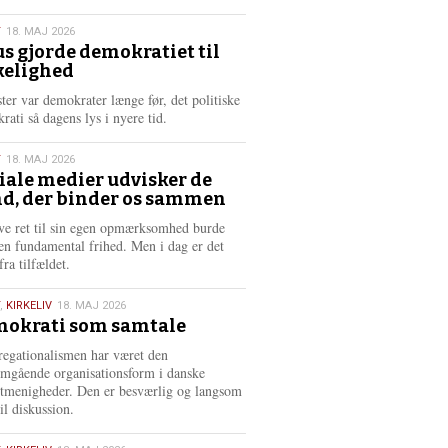
æ
s
T
18. MAJ 2026
m
us gjorde demokratiet til
e
kelighed
6
r
e
ster var demokrater længe før, det politiske
rati så dagens lys i nyere tid.
T
18. MAJ 2026
iale medier udvisker de
d, der binder os sammen
6
ve ret til sin egen opmærksomhed burde
en fundamental frihed. Men i dag er det
fra tilfældet.
,
KIRKELIV
18. MAJ 2026
okrati som samtale
6
egationalismen har været den
mgående organisationsform i danske
stmenigheder. Den er besværlig og langsom
il diskussion.