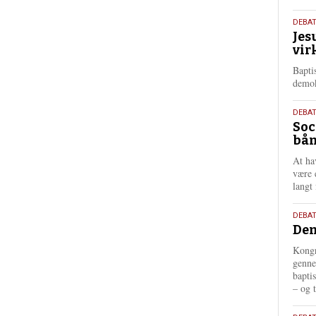
18.
DEBA
Jes
maj
vir
202
Bapti
demok
18.
DEBA
Soc
maj
bån
202
At ha
være 
langt 
18.
DEBAT
Dem
maj
202
Kongr
genne
bapti
– og t