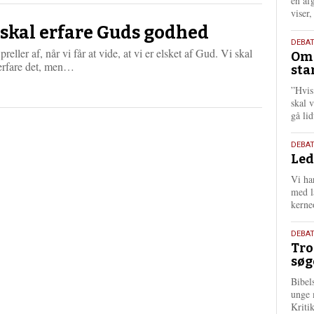
én af
viser
 skal erfare Guds godhed
9.
DEBA
preller af, når vi får at vide, at vi er elsket af Gud. Vi skal
Oms
juli
L
 erfare det, men…
sta
202
æ
”Hvis
s
skal 
m
gå li
e
r
e
10.
DEBA
Led
juni
202
Vi har
med lå
kerne
2.
DEBAT
Tro
juni
søg
202
Bibel
unge 
Kriti