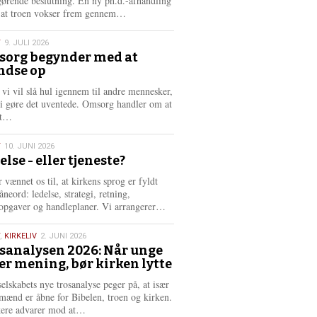
gørende beslutning. En ny ph.d.-afhandling
L
, at troen vokser frem gennem…
æ
s
T
9. JULI 2026
m
org begynder med at
e
ndse op
6
r
e
 vi vil slå hul igennem til andre mennesker,
vi gøre det uventede. Omsorg handler om at
L
dt…
æ
s
T
10. JUNI 2026
m
else - eller tjeneste?
e
6
r
 vænnet os til, at kirkens sprog er fyldt
e
neord: ledelse, strategi, retning,
L
opgaver og handleplaner. Vi arrangerer…
æ
s
,
KIRKELIV
2. JUNI 2026
m
sanalysen 2026: Når unge
e
er mening, bør kirken lytte
6
r
e
selskabets nye trosanalyse peger på, at især
mænd er åbne for Bibelen, troen og kirken.
L
kere advarer mod at…