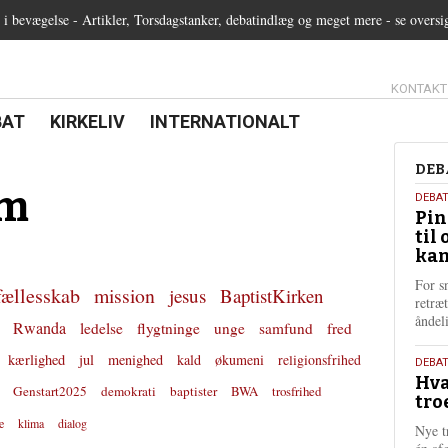
 bevægelse - Artikler, Torsdagstanker, debatindlæg og meget mere - se oversi
13.0:
KONTAKT
0:
21.0:
22.0:
BAT
KIRKELIV
INTERNATIONALT
Deb
DEB
lm
5.
DEBA
Pin
augu
til 
202
kan
For s
fællesskab
mission
jesus
BaptistKirken
retræ
ånde
Rwanda
ledelse
flygtninge
unge
samfund
fred
kærlighed
jul
menighed
kald
økumeni
religionsfrihed
25.
DEBAT
Hva
juli
Genstart2025
demokrati
baptister
BWA
trosfrihed
tro
202
e
klima
dialog
Nye t