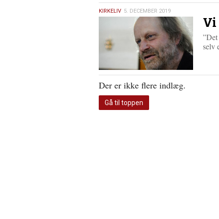
5.
KIRKELIV
5. DECEMBER 2019
Vi
december
2019
”Det 
selv
Der er ikke flere indlæg.
Gå til toppen