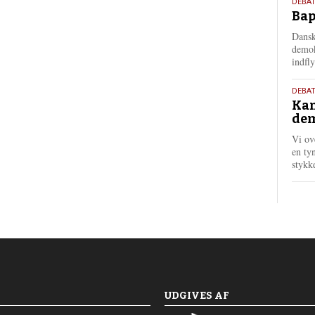
18.
DEBAT
Bap
maj
202
Dansk
demok
indfly
18.
DEBA
Kan
maj
dem
202
Vi ov
en tyn
stykk
UDGIVES AF