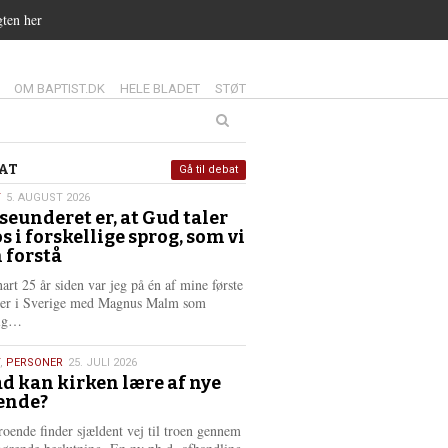
gten her
14.0:
15.0:
16.0:
OM BAPTIST.DK
HELE BLADET
STØT
at
AT
Gå til debat
T
5. AUGUST 2026
seunderet er, at Gud taler
st
os i forskellige sprog, som vi
6
 forstå
nart 25 år siden var jeg på én af mine første
ter i Sverige med Magnus Malm som
L
lig…
æ
s
,
PERSONER
25. JULI 2026
m
d kan kirken lære af nye
e
ende?
6
r
e
roende finder sjældent vej til troen gennem