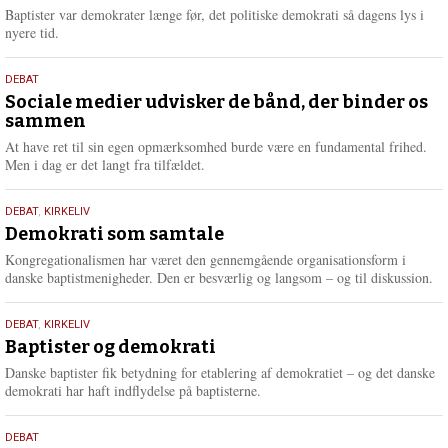
2026
r
Baptister var demokrater længe før, det politiske demokrati så dagens lys i
e
nyere tid.
18.
DEBAT
maj
Sociale medier udvisker de bånd, der binder os
sammen
2026
At have ret til sin egen opmærksomhed burde være en fundamental frihed.
Men i dag er det langt fra tilfældet.
18.
DEBAT
,
KIRKELIV
maj
Demokrati som samtale
2026
Kongregationalismen har været den gennemgående organisationsform i
danske baptistmenigheder. Den er besværlig og langsom – og til diskussion.
18.
DEBAT
,
KIRKELIV
maj
Baptister og demokrati
2026
Danske baptister fik betydning for etablering af demokratiet – og det danske
demokrati har haft indflydelse på baptisterne.
18.
DEBAT