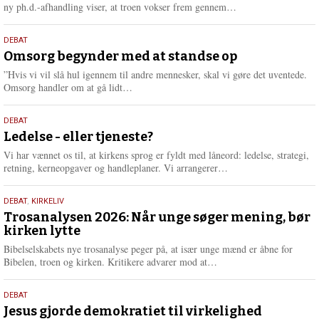
e
L
ny ph.d.-afhandling viser, at troen vokser frem gennem…
æ
s
9.
DEBAT
m
juli
Omsorg begynder med at standse op
e
2026
r
”Hvis vi vil slå hul igennem til andre mennesker, skal vi gøre det uventede.
e
L
Omsorg handler om at gå lidt…
æ
s
10.
DEBAT
m
juni
Ledelse - eller tjeneste?
e
2026
r
Vi har vænnet os til, at kirkens sprog er fyldt med låneord: ledelse, strategi,
e
L
retning, kerneopgaver og handleplaner. Vi arrangerer…
æ
s
2.
DEBAT
,
KIRKELIV
m
juni
Trosanalysen 2026: Når unge søger mening, bør
e
kirken lytte
2026
r
e
Bibelselskabets nye trosanalyse peger på, at især unge mænd er åbne for
L
Bibelen, troen og kirken. Kritikere advarer mod at…
æ
s
18.
DEBAT
m
maj
Jesus gjorde demokratiet til virkelighed
e