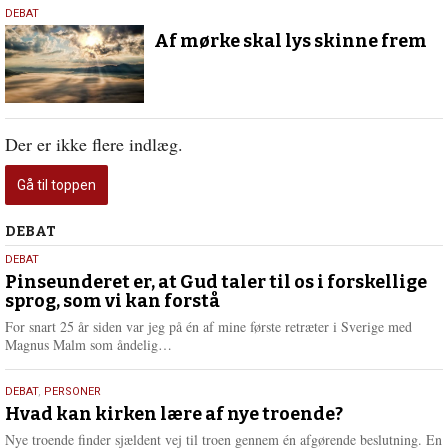
27.
DEBAT
oktober
Af mørke skal lys skinne frem
2022
Der er ikke flere indlæg.
Gå til toppen
Debat
DEBAT
5.
DEBAT
august
Pinseunderet er, at Gud taler til os i forskellige
sprog, som vi kan forstå
2026
For snart 25 år siden var jeg på én af mine første retræter i Sverige med
L
Magnus Malm som åndelig…
æ
s
25.
DEBAT
,
PERSONER
m
juli
Hvad kan kirken lære af nye troende?
e
2026
r
Nye troende finder sjældent vej til troen gennem én afgørende beslutning. En