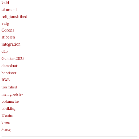
kald
økumeni
religionsfrihed
valg
Corona
Bibelen
integration
dåb
Genstart2025
demokrati
baptister
BWA
trosfrihed
menighedsliv
uddannelse
udvikling
Ukraine
klima
dialog