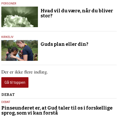
6.
PERSONER
maj
Hvad vil du være, når du bliver
2019
stor?
4.
KIRKELIV
oktober
Guds plan eller din?
2018
Der er ikke flere indlæg.
Gå til toppen
Debat
DEBAT
5.
DEBAT
august
Pinseunderet er, at Gud taler til os i forskellige
sprog, som vi kan forstå
2026