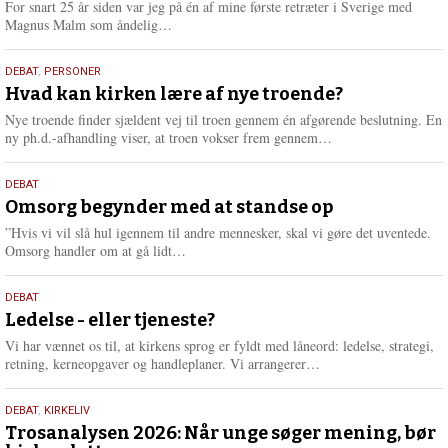
For snart 25 år siden var jeg på én af mine første retræter i Sverige med
L
Magnus Malm som åndelig…
æ
s
25.
DEBAT
,
PERSONER
m
juli
Hvad kan kirken lære af nye troende?
e
2026
r
Nye troende finder sjældent vej til troen gennem én afgørende beslutning. En
e
L
ny ph.d.-afhandling viser, at troen vokser frem gennem…
æ
s
9.
DEBAT
m
juli
Omsorg begynder med at standse op
e
2026
r
”Hvis vi vil slå hul igennem til andre mennesker, skal vi gøre det uventede.
e
L
Omsorg handler om at gå lidt…
æ
s
10.
DEBAT
m
juni
Ledelse - eller tjeneste?
e
2026
r
Vi har vænnet os til, at kirkens sprog er fyldt med låneord: ledelse, strategi,
e
L
retning, kerneopgaver og handleplaner. Vi arrangerer…
æ
s
2.
DEBAT
,
KIRKELIV
m
juni
Trosanalysen 2026: Når unge søger mening, bør
e