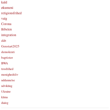
kald
økumeni
religionsfrihed
valg
Corona
Bibelen
integration
dåb
Genstart2025
demokrati
baptister
BWA
trosfrihed
menighedsliv
uddannelse
udvikling
Ukraine
klima
dialog