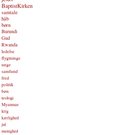
BaptistKirken
samtale
håb
børn
Burundi
Gud
Rwanda
ledelse
flygtninge
unge
samfund
fred
politik
bøn
teologi
Myanmar
krig
kærlighed
jul
menighed