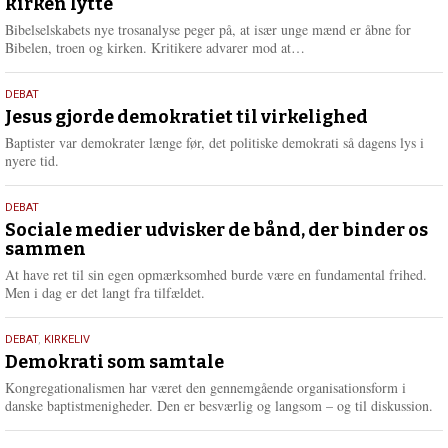
kirken lytte
2026
r
e
Bibelselskabets nye trosanalyse peger på, at især unge mænd er åbne for
L
Bibelen, troen og kirken. Kritikere advarer mod at…
æ
s
18.
DEBAT
m
maj
Jesus gjorde demokratiet til virkelighed
e
2026
r
Baptister var demokrater længe før, det politiske demokrati så dagens lys i
e
nyere tid.
18.
DEBAT
maj
Sociale medier udvisker de bånd, der binder os
sammen
2026
At have ret til sin egen opmærksomhed burde være en fundamental frihed.
Men i dag er det langt fra tilfældet.
18.
DEBAT
,
KIRKELIV
maj
Demokrati som samtale
2026
Kongregationalismen har været den gennemgående organisationsform i
danske baptistmenigheder. Den er besværlig og langsom – og til diskussion.