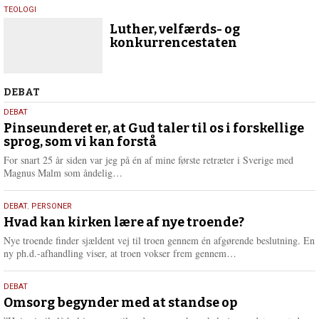
1.
TEOLOGI
februar
Luther, velfærds- og
2017
konkurrencestaten
Debat
DEBAT
5.
DEBAT
august
Pinseunderet er, at Gud taler til os i forskellige
sprog, som vi kan forstå
2026
For snart 25 år siden var jeg på én af mine første retræter i Sverige med
L
Magnus Malm som åndelig…
æ
s
25.
DEBAT
,
PERSONER
m
juli
Hvad kan kirken lære af nye troende?
e
2026
r
Nye troende finder sjældent vej til troen gennem én afgørende beslutning. En
e
L
ny ph.d.-afhandling viser, at troen vokser frem gennem…
æ
s
9.
DEBAT
m
juli
Omsorg begynder med at standse op
e
2026
r