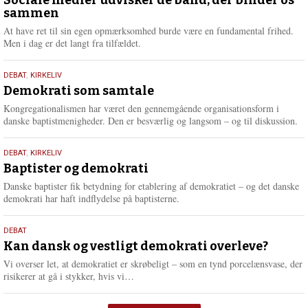
maj
Sociale medier udvisker de bånd, der binder os
sammen
2026
At have ret til sin egen opmærksomhed burde være en fundamental frihed.
Men i dag er det langt fra tilfældet.
18.
DEBAT
,
KIRKELIV
maj
Demokrati som samtale
2026
Kongregationalismen har været den gennemgående organisationsform i
danske baptistmenigheder. Den er besværlig og langsom – og til diskussion.
18.
DEBAT
,
KIRKELIV
maj
Baptister og demokrati
2026
Danske baptister fik betydning for etablering af demokratiet – og det danske
demokrati har haft indflydelse på baptisterne.
18.
DEBAT
maj
Kan dansk og vestligt demokrati overleve?
2026
Vi overser let, at demokratiet er skrøbeligt – som en tynd porcelænsvase, der
L
risikerer at gå i stykker, hvis vi…
æ
s