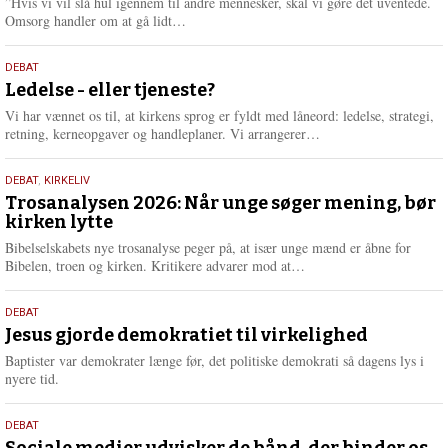
”Hvis vi vil slå hul igennem til andre mennesker, skal vi gøre det uventede.
e
L
Omsorg handler om at gå lidt…
æ
s
10.
DEBAT
m
juni
Ledelse - eller tjeneste?
e
2026
r
Vi har vænnet os til, at kirkens sprog er fyldt med låneord: ledelse, strategi,
e
L
retning, kerneopgaver og handleplaner. Vi arrangerer…
æ
s
2.
DEBAT
,
KIRKELIV
m
juni
Trosanalysen 2026: Når unge søger mening, bør
e
kirken lytte
2026
r
e
Bibelselskabets nye trosanalyse peger på, at især unge mænd er åbne for
L
Bibelen, troen og kirken. Kritikere advarer mod at…
æ
s
18.
DEBAT
m
maj
Jesus gjorde demokratiet til virkelighed
e
2026
r
Baptister var demokrater længe før, det politiske demokrati så dagens lys i
e
nyere tid.
18.
DEBAT