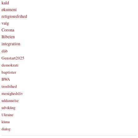
kald
økumeni
religionsfrihed
valg
Corona
Bibelen
integration
dåb
Genstart2025
demokrati
baptister
BWA
trosfrihed
menighedsliv
uddannelse
udvikling
Ukraine
klima
dialog