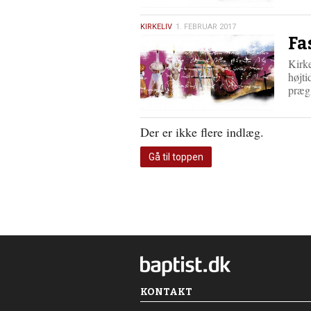
1.
KIRKELIV
1. FEBRUAR 2017
Fa
februar
2017
Kirke
højti
præ
Der er ikke flere indlæg.
Gå til toppen
KONTAKT