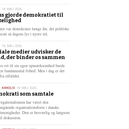
æ
s
T
18. MAJ 2026
m
us gjorde demokratiet til
e
kelighed
6
r
e
ster var demokrater længe før, det politiske
rati så dagens lys i nyere tid.
T
18. MAJ 2026
iale medier udvisker de
d, der binder os sammen
6
ve ret til sin egen opmærksomhed burde
en fundamental frihed. Men i dag er det
fra tilfældet.
,
KIRKELIV
18. MAJ 2026
okrati som samtale
6
egationalismen har været den
mgående organisationsform i danske
stmenigheder. Den er besværlig og langsom
il diskussion.