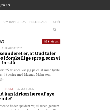
gten her
14.0:
15.0:
16.0:
OM BAPTIST.DK
HELE BLADET
STØT
at
AT
Gå til debat
T
5. AUGUST 2026
seunderet er, at Gud taler
st
os i forskellige sprog, som vi
6
 forstå
nart 25 år siden var jeg på én af mine første
ter i Sverige med Magnus Malm som
L
lig…
æ
s
,
PERSONER
25. JULI 2026
m
d kan kirken lære af nye
e
ende?
6
r
e
roende finder sjældent vej til troen gennem