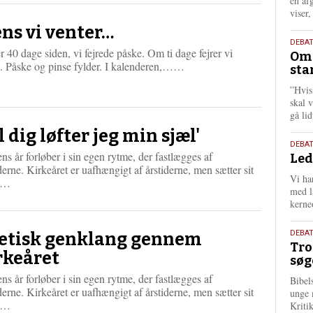
én af
viser
ns vi venter…
9.
DEBA
r 40 dage siden, vi fejrede påske. Om ti dage fejrer vi
Oms
juli
L
e. Påske og pinse fylder. I kalenderen,……
sta
202
æ
”Hvis
s
skal 
m
gå li
e
r
il dig løfter jeg min sjæl'
e
10.
DEBA
ns år forløber i sin egen rytme, der fastlægges af
Led
juni
derne. Kirkeåret er uafhængigt af årstiderne, men sætter sit
202
Vi har
L
g…
med lå
æ
kerne
s
m
2.
e
DEBAT
etisk genklang gennem
Tro
r
juni
rkeåret
søg
e
202
ns år forløber i sin egen rytme, der fastlægges af
Bibel
derne. Kirkeåret er uafhængigt af årstiderne, men sætter sit
unge 
L
g…
Kriti