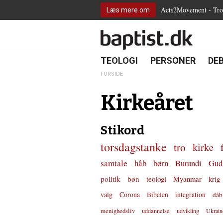
2.0:
Spring
Vend
Gå
Teologi
Acts2Movement - Tro i
Læs mere om
3.0:
menu
tilbage
til
Personer
4.0:
over
til
vores
Debat
5.0:
og
forsiden
guide
Kirkeliv
6.0:
gå
for
Internationalt
til
tilgængelighed
18.0:
19.0:
20.
8.0:
TEOLOGI
PERSONER
DE
Teologi
indhold
9.0:
Personer
FORSIDE
10.0:
Debat
11.0:
Kirkeliv
Kirkeåret
12.0:
Internationalt
Stikord
torsdagstanke
tro
kirke
samtale
håb
børn
Burundi
Gud
politik
bøn
teologi
Myanmar
krig
valg
Corona
Bibelen
integration
dåb
menighedsliv
uddannelse
udvikling
Ukrain