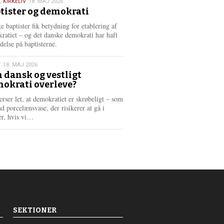
,
KIRKELIV
18. MAJ 2026
tister og demokrati
6
e baptister fik betydning for etablering af
ratiet – og det danske demokrati har haft
delse på baptisterne.
T
18. MAJ 2026
 dansk og vestligt
okrati overleve?
6
erser let, at demokratiet er skrøbeligt – som
d porcelænsvase, der risikerer at gå i
L
er, hvis vi…
æ
s
m
e
r
e
SEKTIONER