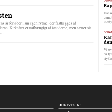
18.
DEBAT
s
Bap
maj
m
202
Dansk
e
sten
demok
r
indfly
ns år forløber i sin egen rytme, der fastlægges af
e
derne. Kirkeåret er uafhængigt af årstiderne, men sætter sit
L
g…
18.
DEBA
æ
Kan
maj
s
dem
202
m
Vi ov
e
en tyn
r
stykk
e
UDGIVES AF