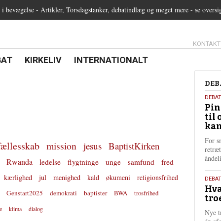
 bevægelse - Artikler, Torsdagstanker, debatindlæg og meget mere - se oversi
13.0:
KONTAKT
0:
21.0:
22.0:
BAT
KIRKELIV
INTERNATIONALT
Deb
DEB
5.
DEBA
Pin
augu
til 
202
kan
For s
fællesskab
mission
jesus
BaptistKirken
retræ
ånde
Rwanda
ledelse
flygtninge
unge
samfund
fred
kærlighed
jul
menighed
kald
økumeni
religionsfrihed
25.
DEBAT
Hva
juli
Genstart2025
demokrati
baptister
BWA
trosfrihed
tro
202
e
klima
dialog
Nye t