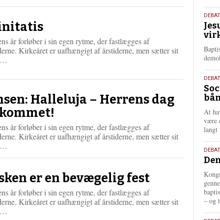
æ
s
18.
DEBA
m
initatis
Jes
maj
e
vir
202
r
ns år forløber i sin egen rytme, der fastlægges af
Bapti
e
derne. Kirkeåret er uafhængigt af årstiderne, men sætter sit
demok
L
g…
æ
s
18.
DEBA
m
Soc
maj
e
nsen: Halleluja – Herrens dag
bån
202
r
 kommet!
At ha
e
være 
ns år forløber i sin egen rytme, der fastlægges af
langt 
derne. Kirkeåret er uafhængigt af årstiderne, men sætter sit
L
g…
18.
DEBAT
æ
Dem
maj
s
202
m
Kongr
sken er en bevægelig fest
e
genne
r
ns år forløber i sin egen rytme, der fastlægges af
bapti
e
– og t
derne. Kirkeåret er uafhængigt af årstiderne, men sætter sit
L
g…
æ