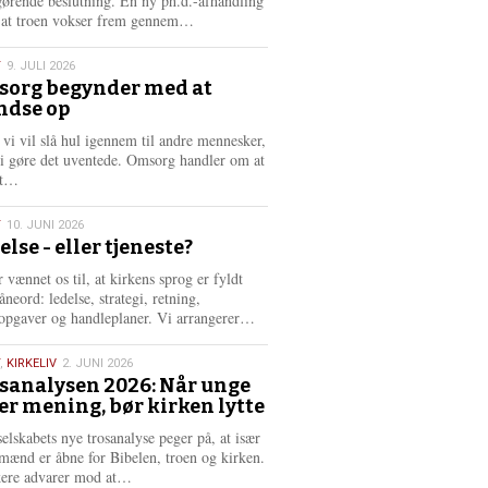
gørende beslutning. En ny ph.d.-afhandling
L
, at troen vokser frem gennem…
æ
s
T
9. JULI 2026
m
org begynder med at
e
ndse op
6
r
e
 vi vil slå hul igennem til andre mennesker,
vi gøre det uventede. Omsorg handler om at
L
dt…
æ
s
T
10. JUNI 2026
m
else - eller tjeneste?
e
6
r
 vænnet os til, at kirkens sprog er fyldt
e
neord: ledelse, strategi, retning,
L
opgaver og handleplaner. Vi arrangerer…
æ
s
,
KIRKELIV
2. JUNI 2026
m
sanalysen 2026: Når unge
e
er mening, bør kirken lytte
6
r
e
selskabets nye trosanalyse peger på, at især
mænd er åbne for Bibelen, troen og kirken.
L
kere advarer mod at…