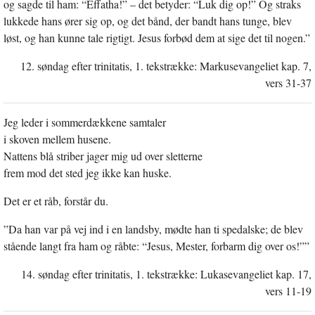
og sagde til ham: “Effatha!” – det betyder: “Luk dig op!” Og straks
lukkede hans ører sig op, og det bånd, der bandt hans tunge, blev
løst, og han kunne tale rigtigt. Jesus forbød dem at sige det til nogen.”
12. søndag efter trinitatis, 1. tekstrække: Markusevangeliet kap. 7,
vers 31-37
Jeg leder i sommerdækkene samtaler
i skoven mellem husene.
Nattens blå striber jager mig ud over sletterne
frem mod det sted jeg ikke kan huske.
Det er et råb, forstår du.
”Da han var på vej ind i en landsby, mødte han ti spedalske; de blev
stående langt fra ham og råbte: “Jesus, Mester, forbarm dig over os!””
14. søndag efter trinitatis, 1. tekstrække: Lukasevangeliet kap. 17,
vers 11-19