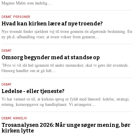
L
Magnus Malm som åndelig…
æ
s
25.
DEBAT
,
PERSONER
m
juli
Hvad kan kirken lære af nye troende?
e
2026
r
Nye troende finder sjældent vej til troen gennem én afgørende beslutning. En
e
L
ny ph.d.-afhandling viser, at troen vokser frem gennem…
æ
s
9.
DEBAT
m
juli
Omsorg begynder med at standse op
e
2026
r
”Hvis vi vil slå hul igennem til andre mennesker, skal vi gøre det uventede.
e
L
Omsorg handler om at gå lidt…
æ
s
10.
DEBAT
m
juni
Ledelse - eller tjeneste?
e
2026
r
Vi har vænnet os til, at kirkens sprog er fyldt med låneord: ledelse, strategi,
e
L
retning, kerneopgaver og handleplaner. Vi arrangerer…
æ
s
2.
DEBAT
,
KIRKELIV
m
juni
Trosanalysen 2026: Når unge søger mening, bør
e
kirken lytte
2026
r