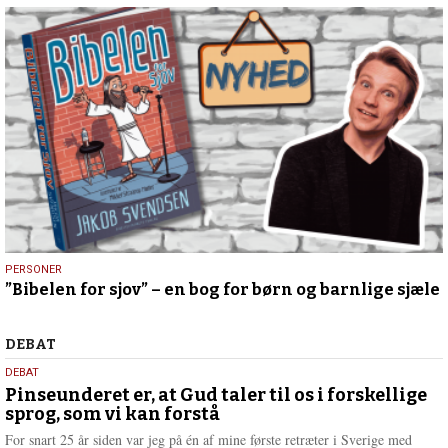
11.
PERSONER
”Bibelen for sjov” – en bog for børn og barnlige sjæle
november
2024
Debat
DEBAT
5.
DEBAT
august
Pinseunderet er, at Gud taler til os i forskellige
sprog, som vi kan forstå
2026
For snart 25 år siden var jeg på én af mine første retræter i Sverige med