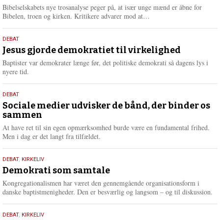
e
Bibelselskabets nye trosanalyse peger på, at især unge mænd er åbne for
L
Bibelen, troen og kirken. Kritikere advarer mod at…
æ
s
18.
DEBAT
m
maj
Jesus gjorde demokratiet til virkelighed
e
2026
r
Baptister var demokrater længe før, det politiske demokrati så dagens lys i
e
nyere tid.
18.
DEBAT
maj
Sociale medier udvisker de bånd, der binder os
sammen
2026
At have ret til sin egen opmærksomhed burde være en fundamental frihed.
Men i dag er det langt fra tilfældet.
18.
DEBAT
,
KIRKELIV
maj
Demokrati som samtale
2026
Kongregationalismen har været den gennemgående organisationsform i
danske baptistmenigheder. Den er besværlig og langsom – og til diskussion.
18.
DEBAT
,
KIRKELIV