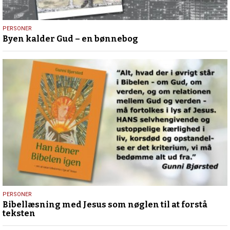
19.
PERSONER
Byen kalder Gud – en bønnebog
september
2025
15.
PERSONER
Bibellæsning med Jesus som nøglen til at forstå
august
teksten
2025