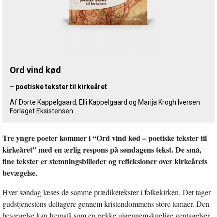
Ord vind kød
– poetiske tekster til kirkeåret
Af Dorte Kappelgaard, Elli Kappelgaard og Marija Krogh Iversen
Forlaget Eksistensen
Tre yngre poeter kommer i “Ord vind kød – poetiske tekster til
kirkeåret” med en ærlig respons på søndagens tekst. De små,
fine tekster er stemningsbilleder og refleksioner over kirkeårets
bevægelse.
Hver søndag læses de samme prædiketekster i folkekirken. Det tager
gudstjenestens deltagere gennem kristendommens store temaer. Den
bevægelse kan fremstå som en række uigennemskuelige gentagelser