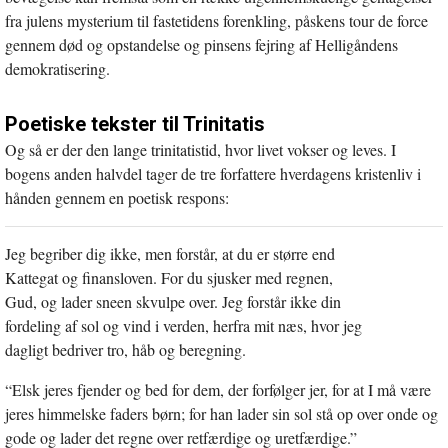
fra julens mysterium til fastetidens forenkling, påskens tour de force
gennem død og opstandelse og pinsens fejring af Helligåndens
demokratisering.
Poetiske tekster til Trinitatis
Og så er der den lange trinitatistid, hvor livet vokser og leves. I
bogens anden halvdel tager de tre forfattere hverdagens kristenliv i
hånden gennem en poetisk respons:
Jeg begriber dig ikke, men forstår, at du er større end
Kattegat og finansloven. For du sjusker med regnen,
Gud, og lader sneen skvulpe over. Jeg forstår ikke din
fordeling af sol og vind i verden, herfra mit næs, hvor jeg
dagligt bedriver tro, håb og beregning.
“Elsk jeres fjender og bed for dem, der forfølger jer, for at I må være
jeres himmelske faders børn; for han lader sin sol stå op over onde og
gode og lader det regne over retfærdige og uretfærdige.”