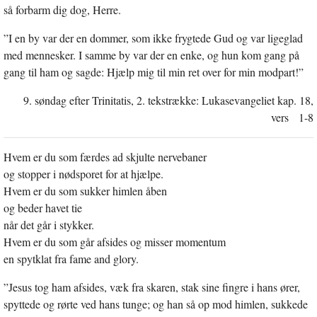
så forbarm dig dog, Herre.
”I en by var der en dommer, som ikke frygtede Gud og var ligeglad
med mennesker. I samme by var der en enke, og hun kom gang på
gang til ham og sagde: Hjælp mig til min ret over for min modpart!”
9. søndag efter Trinitatis, 2. tekstrække: Lukasevangeliet kap. 18,
vers 1-8
Hvem er du som færdes ad skjulte nervebaner
og stopper i nødsporet for at hjælpe.
Hvem er du som sukker himlen åben
og beder havet tie
når det går i stykker.
Hvem er du som går afsides og misser momentum
en spytklat fra fame and glory.
”Jesus tog ham afsides, væk fra skaren, stak sine fingre i hans ører,
spyttede og rørte ved hans tunge; og han så op mod himlen, sukkede