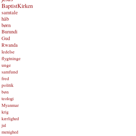
BaptistKirken
samtale
håb
børn
Burundi
Gud
Rwanda
ledelse
flygtninge
unge
samfund
fred
politik
bøn
teologi
Myanmar
krig
kærlighed
jul
menighed