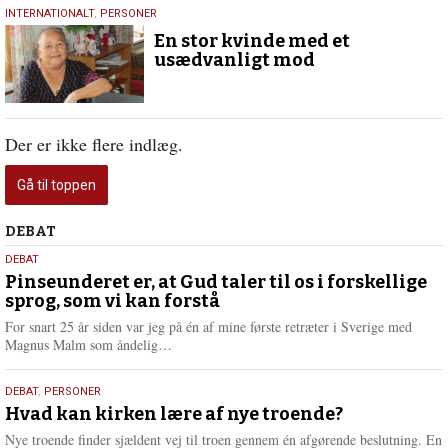
5.
INTERNATIONALT
,
PERSONER
december
En stor kvinde med et
2017
usædvanligt mod
Der er ikke flere indlæg.
Gå til toppen
Debat
DEBAT
5.
DEBAT
august
Pinseunderet er, at Gud taler til os i forskellige
sprog, som vi kan forstå
2026
For snart 25 år siden var jeg på én af mine første retræter i Sverige med
L
Magnus Malm som åndelig…
æ
s
25.
DEBAT
,
PERSONER
m
juli
Hvad kan kirken lære af nye troende?
e
2026
r
Nye troende finder sjældent vej til troen gennem én afgørende beslutning. En