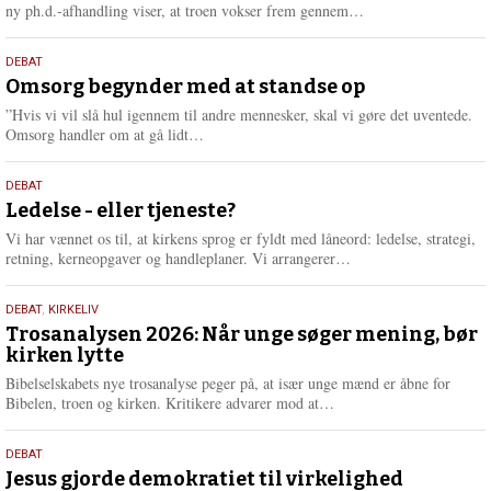
e
L
ny ph.d.-afhandling viser, at troen vokser frem gennem…
æ
s
9.
DEBAT
m
juli
Omsorg begynder med at standse op
e
2026
r
”Hvis vi vil slå hul igennem til andre mennesker, skal vi gøre det uventede.
e
L
Omsorg handler om at gå lidt…
æ
s
10.
DEBAT
m
juni
Ledelse - eller tjeneste?
e
2026
r
Vi har vænnet os til, at kirkens sprog er fyldt med låneord: ledelse, strategi,
e
L
retning, kerneopgaver og handleplaner. Vi arrangerer…
æ
s
2.
DEBAT
,
KIRKELIV
m
juni
Trosanalysen 2026: Når unge søger mening, bør
e
kirken lytte
2026
r
e
Bibelselskabets nye trosanalyse peger på, at især unge mænd er åbne for
L
Bibelen, troen og kirken. Kritikere advarer mod at…
æ
s
18.
DEBAT
m
maj
Jesus gjorde demokratiet til virkelighed
e