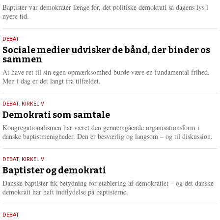
2026
r
Baptister var demokrater længe før, det politiske demokrati så dagens lys i
e
nyere tid.
18.
DEBAT
maj
Sociale medier udvisker de bånd, der binder os
sammen
2026
At have ret til sin egen opmærksomhed burde være en fundamental frihed.
Men i dag er det langt fra tilfældet.
18.
DEBAT
,
KIRKELIV
maj
Demokrati som samtale
2026
Kongregationalismen har været den gennemgående organisationsform i
danske baptistmenigheder. Den er besværlig og langsom – og til diskussion.
18.
DEBAT
,
KIRKELIV
maj
Baptister og demokrati
2026
Danske baptister fik betydning for etablering af demokratiet – og det danske
demokrati har haft indflydelse på baptisterne.
18.
DEBAT