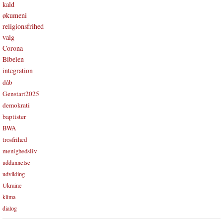
kald
økumeni
religionsfrihed
valg
Corona
Bibelen
integration
dåb
Genstart2025
demokrati
baptister
BWA
trosfrihed
menighedsliv
uddannelse
udvikling
Ukraine
klima
dialog