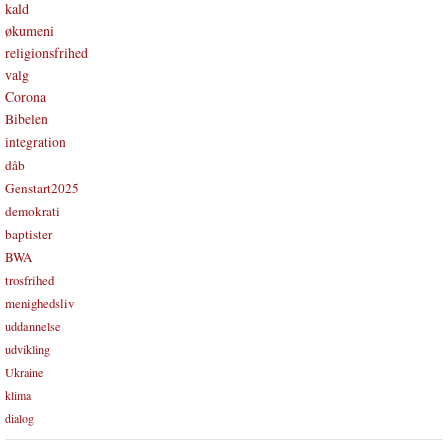
kald
økumeni
religionsfrihed
valg
Corona
Bibelen
integration
dåb
Genstart2025
demokrati
baptister
BWA
trosfrihed
menighedsliv
uddannelse
udvikling
Ukraine
klima
dialog