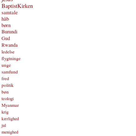
BaptistKirken
samtale
håb
børn
Burundi
Gud
Rwanda
ledelse
flygtninge
unge
samfund
fred
politik
bøn
teologi
Myanmar
krig
kærlighed
jul
menighed