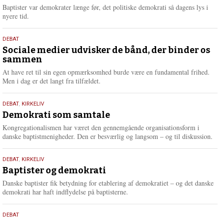
2026
r
Baptister var demokrater længe før, det politiske demokrati så dagens lys i
e
nyere tid.
18.
DEBAT
maj
Sociale medier udvisker de bånd, der binder os
sammen
2026
At have ret til sin egen opmærksomhed burde være en fundamental frihed.
Men i dag er det langt fra tilfældet.
18.
DEBAT
,
KIRKELIV
maj
Demokrati som samtale
2026
Kongregationalismen har været den gennemgående organisationsform i
danske baptistmenigheder. Den er besværlig og langsom – og til diskussion.
18.
DEBAT
,
KIRKELIV
maj
Baptister og demokrati
2026
Danske baptister fik betydning for etablering af demokratiet – og det danske
demokrati har haft indflydelse på baptisterne.
18.
DEBAT