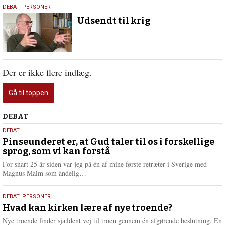
16.
DEBAT
,
PERSONER
februar
Udsendt til krig
2023
Der er ikke flere indlæg.
Gå til toppen
Debat
DEBAT
5.
DEBAT
august
Pinseunderet er, at Gud taler til os i forskellige
sprog, som vi kan forstå
2026
For snart 25 år siden var jeg på én af mine første retræter i Sverige med
L
Magnus Malm som åndelig…
æ
s
25.
DEBAT
,
PERSONER
m
juli
Hvad kan kirken lære af nye troende?
e
2026
r
Nye troende finder sjældent vej til troen gennem én afgørende beslutning. En