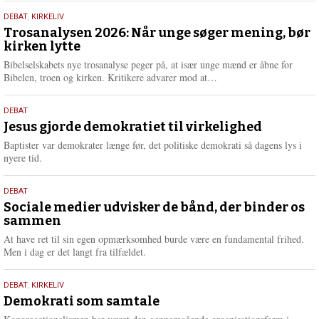
s
2.
DEBAT
,
KIRKELIV
m
juni
Trosanalysen 2026: Når unge søger mening, bør
e
kirken lytte
2026
r
e
Bibelselskabets nye trosanalyse peger på, at især unge mænd er åbne for
L
Bibelen, troen og kirken. Kritikere advarer mod at…
æ
s
18.
DEBAT
m
maj
Jesus gjorde demokratiet til virkelighed
e
2026
r
Baptister var demokrater længe før, det politiske demokrati så dagens lys i
e
nyere tid.
18.
DEBAT
maj
Sociale medier udvisker de bånd, der binder os
sammen
2026
At have ret til sin egen opmærksomhed burde være en fundamental frihed.
Men i dag er det langt fra tilfældet.
18.
DEBAT
,
KIRKELIV
maj
Demokrati som samtale
2026