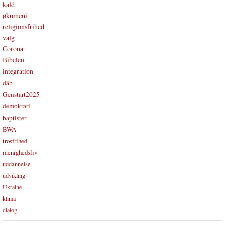
kald
økumeni
religionsfrihed
valg
Corona
Bibelen
integration
dåb
Genstart2025
demokrati
baptister
BWA
trosfrihed
menighedsliv
uddannelse
udvikling
Ukraine
klima
dialog