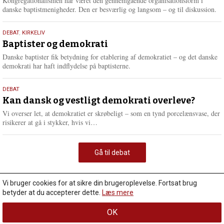
Kongregationalismen har været den gennemgående organisationsform i
danske baptistmenigheder. Den er besværlig og langsom – og til diskussion.
18.
DEBAT
,
KIRKELIV
maj
Baptister og demokrati
2026
Danske baptister fik betydning for etablering af demokratiet – og det danske
demokrati har haft indflydelse på baptisterne.
18.
DEBAT
maj
Kan dansk og vestligt demokrati overleve?
2026
Vi overser let, at demokratiet er skrøbeligt – som en tynd porcelænsvase, der
L
risikerer at gå i stykker, hvis vi…
æ
s
m
Gå til debat
e
r
e
Vi bruger cookies for at sikre din brugeroplevelse. Fortsat brug
betyder at du accepterer dette.
Læs mere
OK