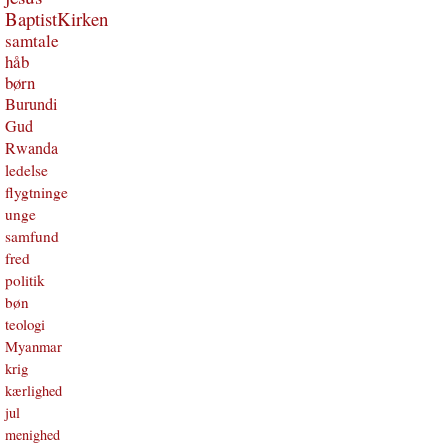
BaptistKirken
samtale
håb
børn
Burundi
Gud
Rwanda
ledelse
flygtninge
unge
samfund
fred
politik
bøn
teologi
Myanmar
krig
kærlighed
jul
menighed