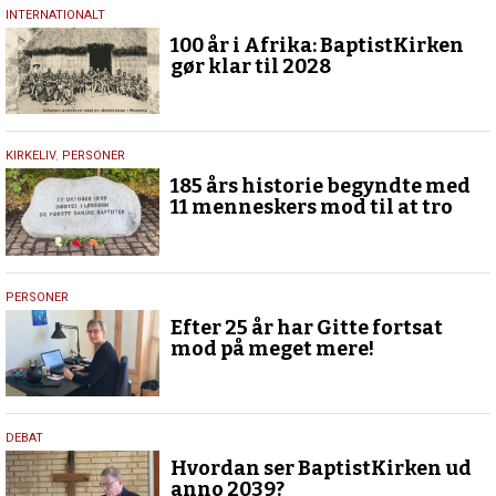
20.
INTERNATIONALT
januar
100 år i Afrika: BaptistKirken
2026
gør klar til 2028
27.
KIRKELIV
,
PERSONER
oktober
185 års historie begyndte med
2024
11 menneskers mod til at tro
28.
PERSONER
marts
Efter 25 år har Gitte fortsat
2023
mod på meget mere!
6.
DEBAT
april
Hvordan ser BaptistKirken ud
2022
anno 2039?