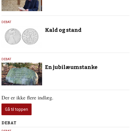
20.
DEBAT
januar
Kald og stand
2022
27.
DEBAT
oktober
En jubilæumstanke
2019
Der er ikke flere indlæg.
Gå til toppen
Debat
DEBAT