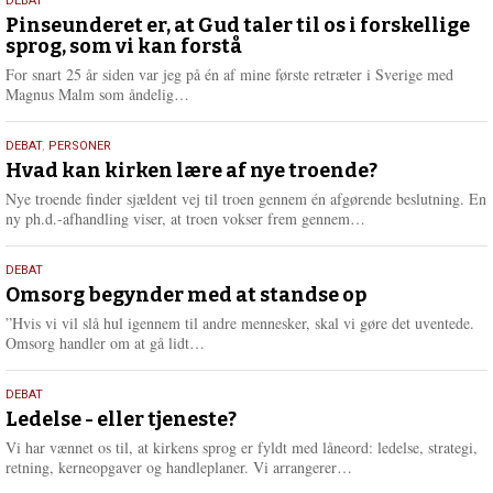
5.
DEBAT
august
Pinseunderet er, at Gud taler til os i forskellige
sprog, som vi kan forstå
2026
For snart 25 år siden var jeg på én af mine første retræter i Sverige med
L
Magnus Malm som åndelig…
æ
s
25.
DEBAT
,
PERSONER
m
juli
Hvad kan kirken lære af nye troende?
e
2026
r
Nye troende finder sjældent vej til troen gennem én afgørende beslutning. En
e
L
ny ph.d.-afhandling viser, at troen vokser frem gennem…
æ
s
9.
DEBAT
m
juli
Omsorg begynder med at standse op
e
2026
r
”Hvis vi vil slå hul igennem til andre mennesker, skal vi gøre det uventede.
e
L
Omsorg handler om at gå lidt…
æ
s
10.
DEBAT
m
juni
Ledelse - eller tjeneste?
e
2026
r
Vi har vænnet os til, at kirkens sprog er fyldt med låneord: ledelse, strategi,
e
L
retning, kerneopgaver og handleplaner. Vi arrangerer…
æ