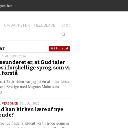
gten her
14.0:
15.0:
16.0:
OM BAPTIST.DK
HELE BLADET
STØT
at
AT
Gå til debat
T
5. AUGUST 2026
seunderet er, at Gud taler
st
os i forskellige sprog, som vi
6
 forstå
nart 25 år siden var jeg på én af mine første
ter i Sverige med Magnus Malm som
L
lig…
æ
s
,
PERSONER
25. JULI 2026
m
d kan kirken lære af nye
e
ende?
6
r
e
roende finder sjældent vej til troen gennem