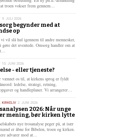
gørende beslutning. En ny ph.d.-afhandling
L
, at troen vokser frem gennem…
æ
s
T
9. JULI 2026
m
org begynder med at
e
ndse op
6
r
e
 vi vil slå hul igennem til andre mennesker,
vi gøre det uventede. Omsorg handler om at
L
dt…
æ
s
T
10. JUNI 2026
m
else - eller tjeneste?
e
6
r
 vænnet os til, at kirkens sprog er fyldt
e
neord: ledelse, strategi, retning,
L
opgaver og handleplaner. Vi arrangerer…
æ
s
,
KIRKELIV
2. JUNI 2026
m
sanalysen 2026: Når unge
e
er mening, bør kirken lytte
6
r
e
selskabets nye trosanalyse peger på, at især
mænd er åbne for Bibelen, troen og kirken.
L
kere advarer mod at…