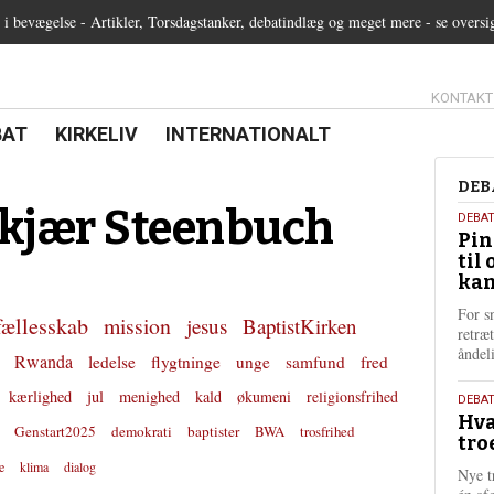
 bevægelse - Artikler, Torsdagstanker, debatindlæg og meget mere - se oversi
13.0:
KONTAKT
0:
21.0:
22.0:
BAT
KIRKELIV
INTERNATIONALT
Deb
DEB
kjær Steenbuch
5.
DEBA
Pin
augu
til 
202
kan
For s
fællesskab
mission
jesus
BaptistKirken
retræ
ånde
Rwanda
ledelse
flygtninge
unge
samfund
fred
kærlighed
jul
menighed
kald
økumeni
religionsfrihed
25.
DEBAT
Hva
juli
Genstart2025
demokrati
baptister
BWA
trosfrihed
tro
202
e
klima
dialog
Nye t