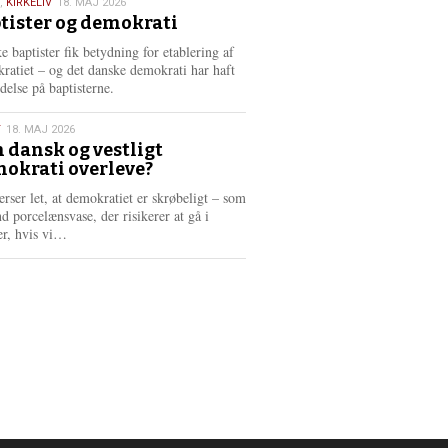
,
KIRKELIV
18. MAJ 2026
tister og demokrati
6
e baptister fik betydning for etablering af
ratiet – og det danske demokrati har haft
delse på baptisterne.
T
18. MAJ 2026
 dansk og vestligt
okrati overleve?
6
erser let, at demokratiet er skrøbeligt – som
d porcelænsvase, der risikerer at gå i
L
er, hvis vi…
æ
s
m
e
r
e