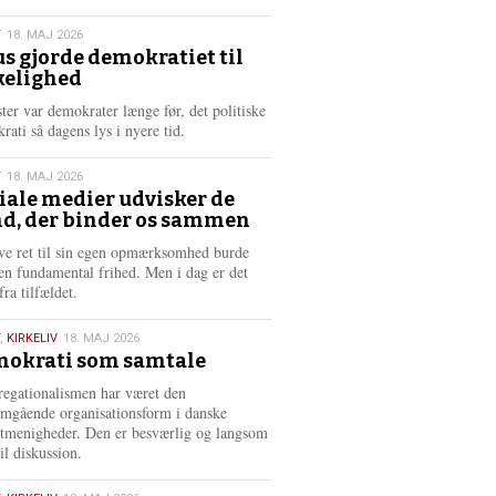
æ
s
T
18. MAJ 2026
m
us gjorde demokratiet til
e
kelighed
6
r
e
ster var demokrater længe før, det politiske
rati så dagens lys i nyere tid.
T
18. MAJ 2026
iale medier udvisker de
d, der binder os sammen
6
ve ret til sin egen opmærksomhed burde
en fundamental frihed. Men i dag er det
fra tilfældet.
,
KIRKELIV
18. MAJ 2026
okrati som samtale
6
egationalismen har været den
mgående organisationsform i danske
stmenigheder. Den er besværlig og langsom
il diskussion.