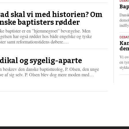
18.
s
DEBAT
Bap
maj
m
e
202
ad skal vi med historien? Om
Dansk
r
demok
nske baptisters rødder
e
indfly
ke baptister er en ”hjemmegroet” bevægelse. Men
gelsen har også rødder hos både engelske og tyske
18.
DEBA
L
ster samt reformationstidens døbere.…
Kan
maj
æ
dem
202
s
Vi ov
m
dikal og sygelig-aparte
en tyn
e
stykk
r
 beskrev den danske baptistteolog, P. Olsen, den unge
e
L
ve af sig selv. P. Olsen blev dog mere moden med…
æ
s
m
e
r
e