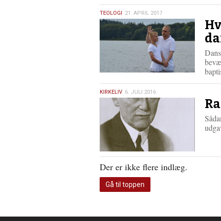
21.
TEOLOGI
21. APRIL 2017
Hv
april
2017
da
Dans
bevæ
bapti
6.
KIRKELIV
6. JULI 2016
Ra
juli
2016
Sådan
udga
Der er ikke flere indlæg.
Gå til toppen