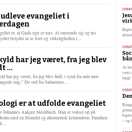
æ
s
18.
DEBA
m
 udleve evangeliet i
Jes
maj
e
vir
202
erdagen
r
Bapti
e
eliet er, at Guds rige er nær. At omvende sig og tro
demok
L
eliet betyder at se livet og virkeligheden i…
æ
18.
DEBA
s
Soc
maj
m
skyld har jeg været, fra jeg blev
bån
202
e
r
dt …
At ha
e
være 
yld har jeg været, fra jeg blev født, i synd fra min mor
langt 
L
angede mig.” De ord fra Salmernes…
æ
18.
DEBAT
s
Dem
maj
m
ologi er at udfolde evangeliet
202
e
Kongr
r
genne
ger Johannes Aakjær Steenbuch. Han er vokset op på
e
bapti
holm med en frisindet og økumenisk kristendom. Familien
– og t
L
på…
æ