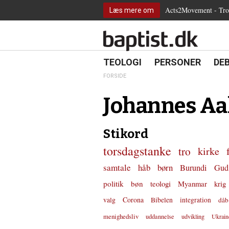
2.0:
Spring
Vend
Gå
Teologi
Acts2Movement - Tro i
Læs mere om
3.0:
menu
tilbage
til
Personer
4.0:
over
til
vores
Debat
5.0:
og
forsiden
guide
Kirkeliv
6.0:
gå
for
Internationalt
til
tilgængelighed
18.0:
19.0:
20.
8.0:
TEOLOGI
PERSONER
DE
Teologi
indhold
9.0:
Personer
FORSIDE
10.0:
Debat
11.0:
Kirkeliv
Johannes Aa
12.0:
Internationalt
Stikord
torsdagstanke
tro
kirke
samtale
håb
børn
Burundi
Gud
politik
bøn
teologi
Myanmar
krig
valg
Corona
Bibelen
integration
dåb
menighedsliv
uddannelse
udvikling
Ukrain