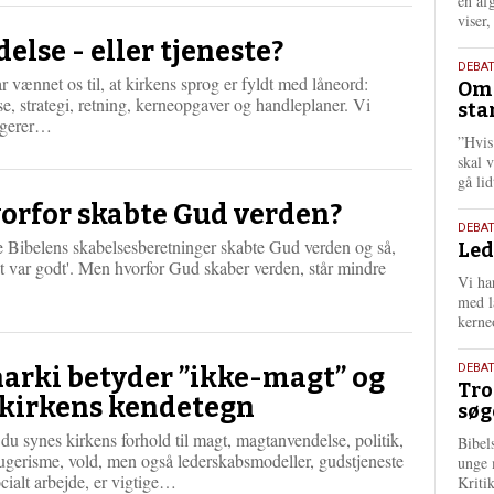
én af
viser
delse - eller tjeneste?
9.
DEBA
r vænnet os til, at kirkens sprog er fyldt med låneord:
Oms
juli
se, strategi, retning, kerneopgaver og handleplaner. Vi
sta
202
L
ngerer…
”Hvis
æ
skal 
s
gå li
m
e
orfor skabte Gud verden?
r
10.
DEBA
e Bibelens skabelsesberetninger skabte Gud verden og så,
e
Led
juni
et var godt'. Men hvorfor Gud skaber verden, står mindre
202
Vi har
med lå
kerne
2.
DEBAT
arki betyder ”ikke-magt” og
Tro
juni
 kirkens kendetegn
søg
202
du synes kirkens forhold til magt, magtanvendelse, politik,
Bibel
ugerisme, vold, men også lederskabsmodeller, gudstjeneste
unge 
L
cialt arbejde, er vigtige…
Kriti