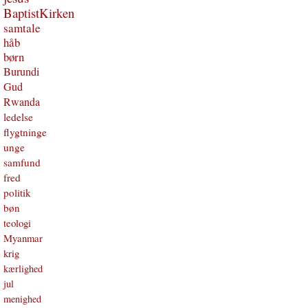
BaptistKirken
samtale
håb
børn
Burundi
Gud
Rwanda
ledelse
flygtninge
unge
samfund
fred
politik
bøn
teologi
Myanmar
krig
kærlighed
jul
menighed