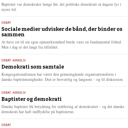
2026
r
Baptister var demokrater længe før, det politiske demokrati så dagens lys i
e
nyere tid.
18.
DEBAT
maj
Sociale medier udvisker de bånd, der binder os
sammen
2026
At have ret til sin egen opmærksomhed burde være en fundamental frihed.
Men i dag er det langt fra tilfældet.
18.
DEBAT
,
KIRKELIV
maj
Demokrati som samtale
2026
Kongregationalismen har været den gennemgående organisationsform i
danske baptistmenigheder. Den er besværlig og langsom – og til diskussion.
18.
DEBAT
,
KIRKELIV
maj
Baptister og demokrati
2026
Danske baptister fik betydning for etablering af demokratiet – og det danske
demokrati har haft indflydelse på baptisterne.
18.
DEBAT