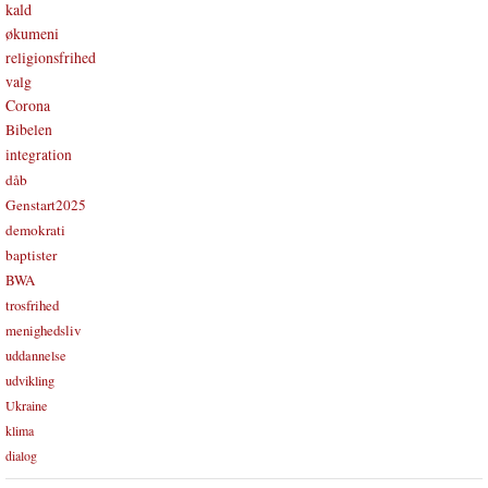
kald
økumeni
religionsfrihed
valg
Corona
Bibelen
integration
dåb
Genstart2025
demokrati
baptister
BWA
trosfrihed
menighedsliv
uddannelse
udvikling
Ukraine
klima
dialog