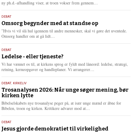
e
L
ny ph.d.-afhandling viser, at troen vokser frem gennem…
æ
s
9.
DEBAT
m
juli
Omsorg begynder med at standse op
e
2026
r
”Hvis vi vil slå hul igennem til andre mennesker, skal vi gøre det uventede.
e
L
Omsorg handler om at gå lidt…
æ
s
10.
DEBAT
m
juni
Ledelse - eller tjeneste?
e
2026
r
Vi har vænnet os til, at kirkens sprog er fyldt med låneord: ledelse, strategi,
e
L
retning, kerneopgaver og handleplaner. Vi arrangerer…
æ
s
2.
DEBAT
,
KIRKELIV
m
juni
Trosanalysen 2026: Når unge søger mening, bør
e
kirken lytte
2026
r
e
Bibelselskabets nye trosanalyse peger på, at især unge mænd er åbne for
L
Bibelen, troen og kirken. Kritikere advarer mod at…
æ
s
18.
DEBAT
m
maj
Jesus gjorde demokratiet til virkelighed
e