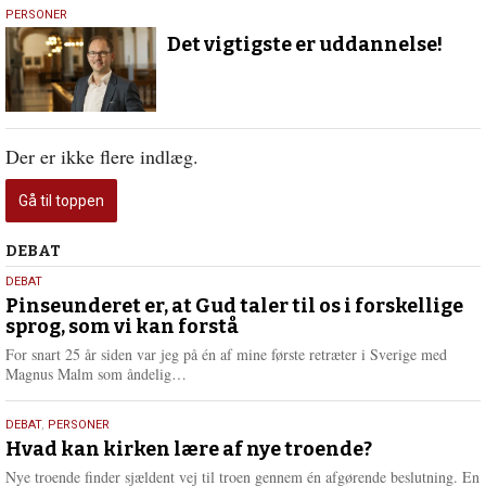
17.
PERSONER
marts
Det vigtigste er uddannelse!
2016
Der er ikke flere indlæg.
Gå til toppen
Debat
DEBAT
5.
DEBAT
august
Pinseunderet er, at Gud taler til os i forskellige
sprog, som vi kan forstå
2026
For snart 25 år siden var jeg på én af mine første retræter i Sverige med
L
Magnus Malm som åndelig…
æ
s
25.
DEBAT
,
PERSONER
m
juli
Hvad kan kirken lære af nye troende?
e
2026
r
Nye troende finder sjældent vej til troen gennem én afgørende beslutning. En