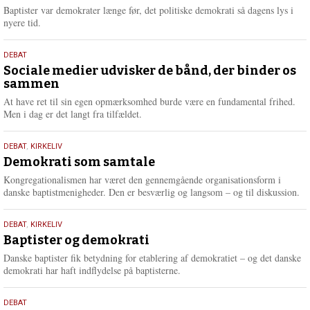
2026
r
Baptister var demokrater længe før, det politiske demokrati så dagens lys i
e
nyere tid.
18.
DEBAT
maj
Sociale medier udvisker de bånd, der binder os
sammen
2026
At have ret til sin egen opmærksomhed burde være en fundamental frihed.
Men i dag er det langt fra tilfældet.
18.
DEBAT
,
KIRKELIV
maj
Demokrati som samtale
2026
Kongregationalismen har været den gennemgående organisationsform i
danske baptistmenigheder. Den er besværlig og langsom – og til diskussion.
18.
DEBAT
,
KIRKELIV
maj
Baptister og demokrati
2026
Danske baptister fik betydning for etablering af demokratiet – og det danske
demokrati har haft indflydelse på baptisterne.
18.
DEBAT