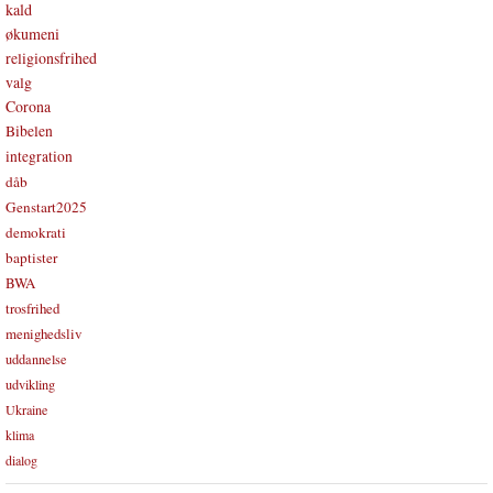
kald
økumeni
religionsfrihed
valg
Corona
Bibelen
integration
dåb
Genstart2025
demokrati
baptister
BWA
trosfrihed
menighedsliv
uddannelse
udvikling
Ukraine
klima
dialog