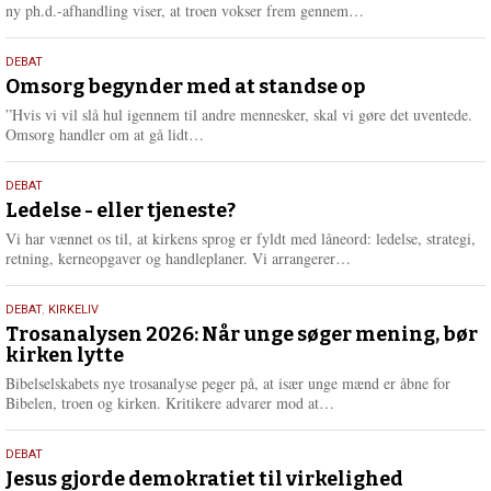
e
L
ny ph.d.-afhandling viser, at troen vokser frem gennem…
æ
s
9.
DEBAT
m
juli
Omsorg begynder med at standse op
e
2026
r
”Hvis vi vil slå hul igennem til andre mennesker, skal vi gøre det uventede.
e
L
Omsorg handler om at gå lidt…
æ
s
10.
DEBAT
m
juni
Ledelse - eller tjeneste?
e
2026
r
Vi har vænnet os til, at kirkens sprog er fyldt med låneord: ledelse, strategi,
e
L
retning, kerneopgaver og handleplaner. Vi arrangerer…
æ
s
2.
DEBAT
,
KIRKELIV
m
juni
Trosanalysen 2026: Når unge søger mening, bør
e
kirken lytte
2026
r
e
Bibelselskabets nye trosanalyse peger på, at især unge mænd er åbne for
L
Bibelen, troen og kirken. Kritikere advarer mod at…
æ
s
18.
DEBAT
m
maj
Jesus gjorde demokratiet til virkelighed
e