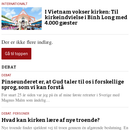
9.
INTERNATIONALT
juli
I Vietnam vokser kirken: Til
2024
kirkeindvielse i Binh Long med
4.000 gæster
Der er ikke flere indlæg.
Gå til toppen
Debat
DEBAT
5.
DEBAT
august
Pinseunderet er, at Gud taler til os i forskellige
sprog, som vi kan forstå
2026
For snart 25 år siden var jeg på én af mine første retræter i Sverige med
L
Magnus Malm som åndelig…
æ
s
25.
DEBAT
,
PERSONER
m
juli
Hvad kan kirken lære af nye troende?
e
2026
r
Nye troende finder sjældent vej til troen gennem én afgørende beslutning. En