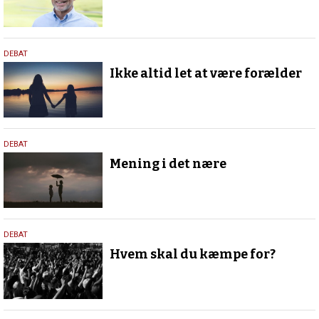
15.
DEBAT
maj
Ikke altid let at være forælder
2025
6.
DEBAT
marts
Mening i det nære
2025
27.
DEBAT
februar
Hvem skal du kæmpe for?
2025