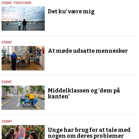
11.
DEBAT
,
PERSONER
juli
Det ku’ være mig
2024
11.
DEBAT
juli
At møde udsatte mennesker
2024
1.
DEBAT
juli
Middelklassen og ’dem på
2024
kanten’
30.
DEBAT
december
Unge har brug for at tale med
2023
nogen om deres problemer