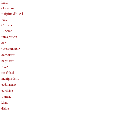
kald
økumeni
religionsfrihed
valg
Corona
Bibelen
integration
dåb
Genstart2025
demokrati
baptister
BWA
trosfrihed
menighedsliv
uddannelse
udvikling
Ukraine
klima
dialog