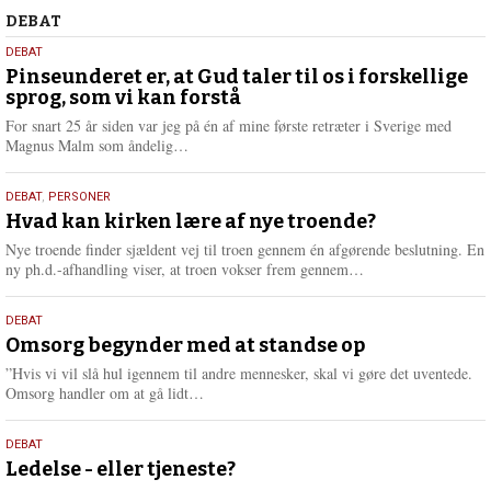
Debat
DEBAT
5.
DEBAT
august
Pinseunderet er, at Gud taler til os i forskellige
sprog, som vi kan forstå
2026
For snart 25 år siden var jeg på én af mine første retræter i Sverige med
L
Magnus Malm som åndelig…
æ
s
25.
DEBAT
,
PERSONER
m
juli
Hvad kan kirken lære af nye troende?
e
2026
r
Nye troende finder sjældent vej til troen gennem én afgørende beslutning. En
e
L
ny ph.d.-afhandling viser, at troen vokser frem gennem…
æ
s
9.
DEBAT
m
juli
Omsorg begynder med at standse op
e
2026
r
”Hvis vi vil slå hul igennem til andre mennesker, skal vi gøre det uventede.
e
L
Omsorg handler om at gå lidt…
æ
s
10.
DEBAT
m
juni
Ledelse - eller tjeneste?
e
r