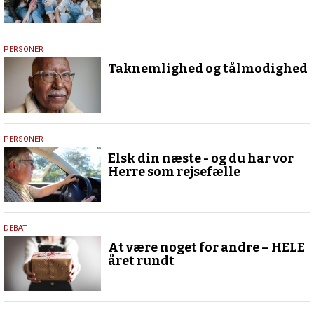
26.
PERSONER
december
Taknemlighed og tålmodighed
2023
16.
PERSONER
oktober
Elsk din næste - og du har vor
2023
Herre som rejsefælle
15.
DEBAT
december
At være noget for andre – HELE
2022
året rundt