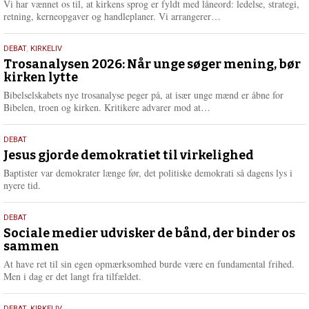
2026
Vi har vænnet os til, at kirkens sprog er fyldt med låneord: ledelse, strategi,
e
L
retning, kerneopgaver og handleplaner. Vi arrangerer…
æ
s
2.
DEBAT
,
KIRKELIV
m
juni
Trosanalysen 2026: Når unge søger mening, bør
e
kirken lytte
2026
r
e
Bibelselskabets nye trosanalyse peger på, at især unge mænd er åbne for
L
Bibelen, troen og kirken. Kritikere advarer mod at…
æ
s
18.
DEBAT
m
maj
Jesus gjorde demokratiet til virkelighed
e
2026
r
Baptister var demokrater længe før, det politiske demokrati så dagens lys i
e
nyere tid.
18.
DEBAT
maj
Sociale medier udvisker de bånd, der binder os
sammen
2026
At have ret til sin egen opmærksomhed burde være en fundamental frihed.
Men i dag er det langt fra tilfældet.
DEBAT
,
KIRKELIV