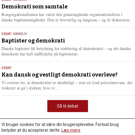
18.
maj
Demokrati som samtale
2026
Kongregationalismen har været den gennemgående organisationsform i
danske baptistmenigheder. Den er besværlig og langsom – og til diskussion.
18.
DEBAT
,
KIRKELIV
maj
Baptister og demokrati
2026
Danske baptister fik betydning for etablering af demokratiet – og det danske
demokrati har haft indflydelse på baptisterne.
18.
DEBAT
maj
Kan dansk og vestligt demokrati overleve?
2026
Vi overser let, at demokratiet er skrøbeligt – som en tynd porcelænsvase, der
L
risikerer at gå i stykker, hvis vi…
æ
s
m
Gå til debat
e
r
e
Vi bruger cookies for at sikre din brugeroplevelse. Fortsat brug
betyder at du accepterer dette.
Læs mere