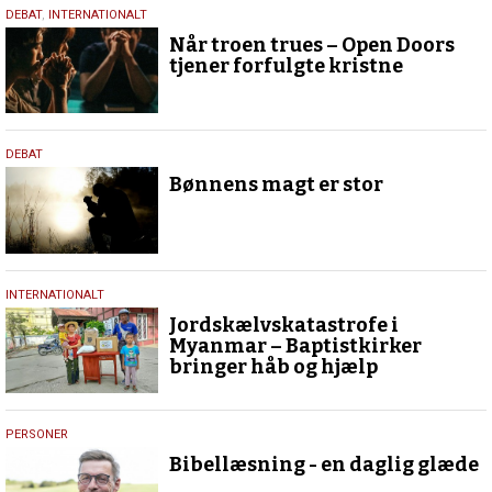
11.
DEBAT
,
INTERNATIONALT
februar
Når troen trues – Open Doors
2026
tjener forfulgte kristne
15.
DEBAT
oktober
Bønnens magt er stor
2025
15.
INTERNATIONALT
oktober
Jordskælvskatastrofe i
2025
Myanmar – Baptistkirker
bringer håb og hjælp
21.
PERSONER
juli
Bibellæsning - en daglig glæde
2025