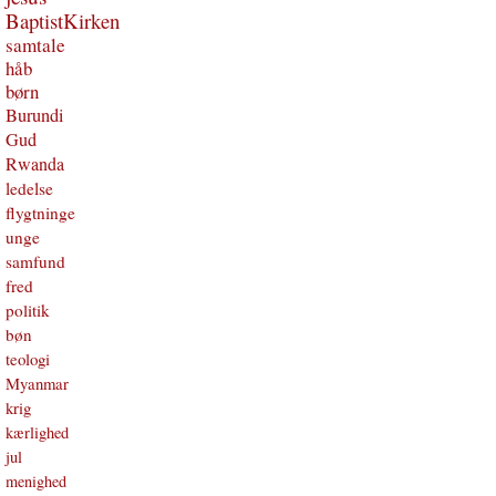
BaptistKirken
samtale
håb
børn
Burundi
Gud
Rwanda
ledelse
flygtninge
unge
samfund
fred
politik
bøn
teologi
Myanmar
krig
kærlighed
jul
menighed