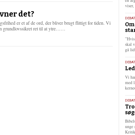
én af
viser
vner det?
9.
DEBA
gsfrihed er et af de ord, der bliver brugt flittigt for tiden. Vi
Oms
juli
L
n grundlovssikret ret til at ytre……
sta
202
æ
”Hvis
s
skal 
m
gå li
e
r
e
10.
DEBA
Led
juni
202
Vi har
med lå
kerne
2.
DEBAT
Tro
juni
søg
202
Bibel
unge 
Kriti