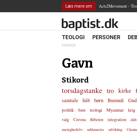
2.0:
Spring
Vend
Gå
Teologi
Acts2Movement - Tro i
Læs mere om
3.0:
menu
tilbage
til
Personer
4.0:
over
til
vores
Debat
5.0:
og
forsiden
guide
Kirkeliv
6.0:
gå
for
Internationalt
til
tilgængelighed
18.0:
19.0:
20.
8.0:
TEOLOGI
PERSONER
DE
Teologi
indhold
9.0:
Personer
FORSIDE
10.0:
Debat
11.0:
Kirkeliv
Gavn
12.0:
Internationalt
Stikord
torsdagstanke
tro
kirke
samtale
håb
børn
Burundi
Gud
politik
bøn
teologi
Myanmar
krig
valg
Corona
Bibelen
integration
dåb
menighedsliv
uddannelse
udvikling
Ukrain