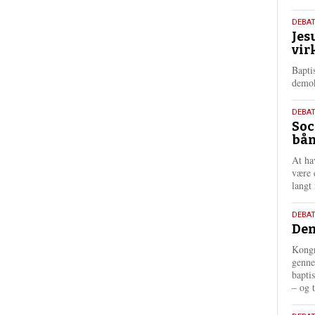
18.
DEBA
Jes
maj
vir
202
Bapti
demok
18.
DEBA
Soc
maj
bån
202
At ha
være 
langt 
18.
DEBAT
Dem
maj
202
Kongr
genne
bapti
– og t