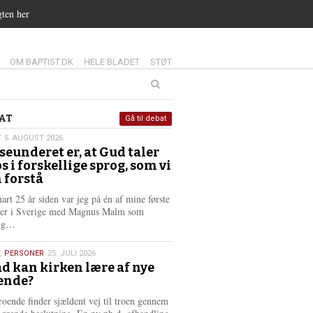
gten her
14.0:
15.0:
16.0:
OM BAPTIST.DK
HELE BLADET
STØT
at
AT
Gå til debat
T
5. AUGUST 2026
seunderet er, at Gud taler
st
os i forskellige sprog, som vi
6
 forstå
nart 25 år siden var jeg på én af mine første
ter i Sverige med Magnus Malm som
L
lig…
æ
s
,
PERSONER
25. JULI 2026
m
d kan kirken lære af nye
e
ende?
6
r
e
roende finder sjældent vej til troen gennem