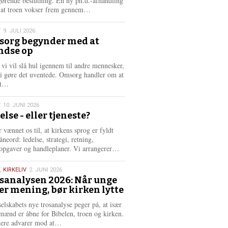
gørende beslutning. En ny ph.d.-afhandling
L
, at troen vokser frem gennem…
æ
s
T
9. JULI 2026
m
org begynder med at
e
ndse op
6
r
e
 vi vil slå hul igennem til andre mennesker,
vi gøre det uventede. Omsorg handler om at
L
dt…
æ
s
T
10. JUNI 2026
m
else - eller tjeneste?
e
6
r
 vænnet os til, at kirkens sprog er fyldt
e
neord: ledelse, strategi, retning,
L
opgaver og handleplaner. Vi arrangerer…
æ
s
,
KIRKELIV
2. JUNI 2026
m
sanalysen 2026: Når unge
e
er mening, bør kirken lytte
6
r
e
selskabets nye trosanalyse peger på, at især
mænd er åbne for Bibelen, troen og kirken.
L
kere advarer mod at…