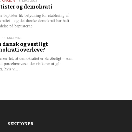
,
KIRKELIV
18. MAJ 2026
tister og demokrati
6
e baptister fik betydning for etablering af
ratiet – og det danske demokrati har haft
delse på baptisterne.
T
18. MAJ 2026
 dansk og vestligt
okrati overleve?
6
erser let, at demokratiet er skrøbeligt – som
d porcelænsvase, der risikerer at gå i
L
er, hvis vi…
æ
s
m
e
r
e
SEKTIONER