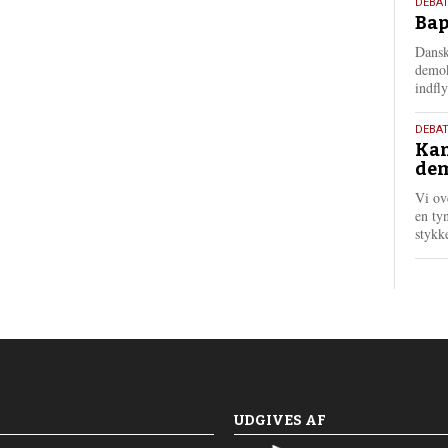
18.
DEBAT
Bap
maj
202
Dansk
demok
indfly
18.
DEBA
Kan
maj
dem
202
Vi ov
en tyn
stykk
UDGIVES AF