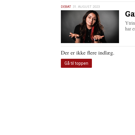
31.
DEBAT
31. AUGUST 2023
Ga
august
2023
Ytrin
har e
Der er ikke flere indlæg.
Gå til toppen