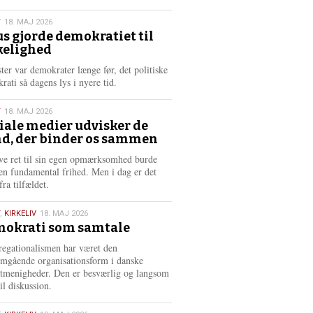
æ
s
T
18. MAJ 2026
m
us gjorde demokratiet til
e
kelighed
6
r
e
ster var demokrater længe før, det politiske
rati så dagens lys i nyere tid.
T
18. MAJ 2026
iale medier udvisker de
d, der binder os sammen
6
ve ret til sin egen opmærksomhed burde
en fundamental frihed. Men i dag er det
fra tilfældet.
,
KIRKELIV
18. MAJ 2026
okrati som samtale
6
egationalismen har været den
mgående organisationsform i danske
stmenigheder. Den er besværlig og langsom
il diskussion.