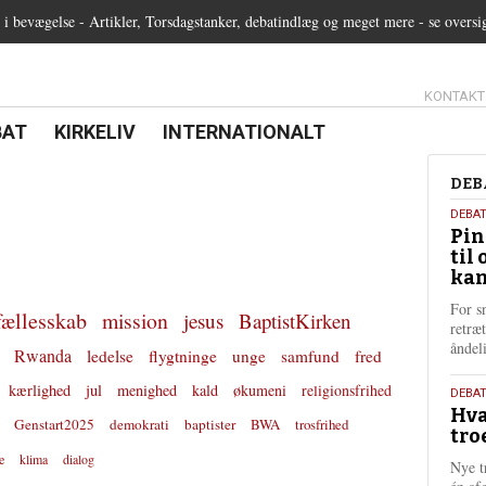
 bevægelse - Artikler, Torsdagstanker, debatindlæg og meget mere - se oversi
13.0:
KONTAKT
0:
21.0:
22.0:
BAT
KIRKELIV
INTERNATIONALT
Deb
DEB
5.
DEBA
Pin
augu
til 
202
kan
For s
fællesskab
mission
jesus
BaptistKirken
retræ
ånde
Rwanda
ledelse
flygtninge
unge
samfund
fred
kærlighed
jul
menighed
kald
økumeni
religionsfrihed
25.
DEBAT
Hva
juli
Genstart2025
demokrati
baptister
BWA
trosfrihed
tro
202
e
klima
dialog
Nye t