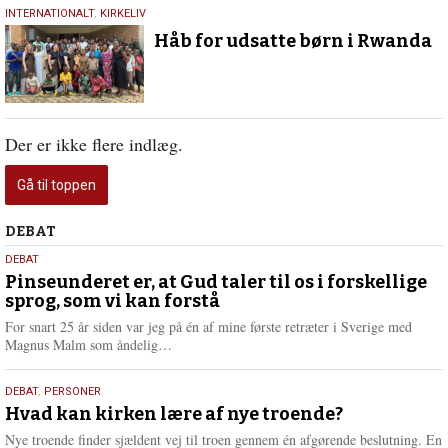
16.
INTERNATIONALT
,
KIRKELIV
juni
Håb for udsatte børn i Rwanda
2024
Der er ikke flere indlæg.
Gå til toppen
Debat
DEBAT
5.
DEBAT
august
Pinseunderet er, at Gud taler til os i forskellige
sprog, som vi kan forstå
2026
For snart 25 år siden var jeg på én af mine første retræter i Sverige med
L
Magnus Malm som åndelig…
æ
s
25.
DEBAT
,
PERSONER
m
juli
Hvad kan kirken lære af nye troende?
e
2026
r
Nye troende finder sjældent vej til troen gennem én afgørende beslutning. En