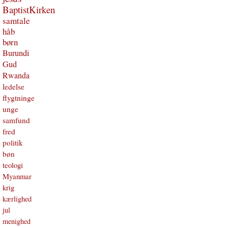
BaptistKirken
samtale
håb
børn
Burundi
Gud
Rwanda
ledelse
flygtninge
unge
samfund
fred
politik
bøn
teologi
Myanmar
krig
kærlighed
jul
menighed