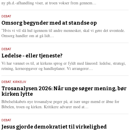
e
L
ny ph.d.-afhandling viser, at troen vokser frem gennem…
æ
s
9.
DEBAT
m
juli
Omsorg begynder med at standse op
e
2026
r
”Hvis vi vil slå hul igennem til andre mennesker, skal vi gøre det uventede.
e
L
Omsorg handler om at gå lidt…
æ
s
10.
DEBAT
m
juni
Ledelse - eller tjeneste?
e
2026
r
Vi har vænnet os til, at kirkens sprog er fyldt med låneord: ledelse, strategi,
e
L
retning, kerneopgaver og handleplaner. Vi arrangerer…
æ
s
2.
DEBAT
,
KIRKELIV
m
juni
Trosanalysen 2026: Når unge søger mening, bør
e
kirken lytte
2026
r
e
Bibelselskabets nye trosanalyse peger på, at især unge mænd er åbne for
L
Bibelen, troen og kirken. Kritikere advarer mod at…
æ
s
18.
DEBAT
m
maj
Jesus gjorde demokratiet til virkelighed
e