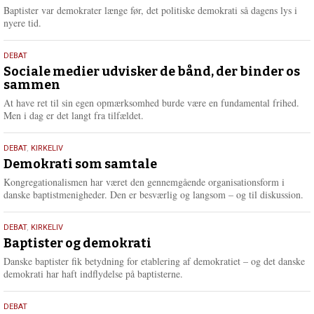
2026
r
Baptister var demokrater længe før, det politiske demokrati så dagens lys i
e
nyere tid.
18.
DEBAT
maj
Sociale medier udvisker de bånd, der binder os
sammen
2026
At have ret til sin egen opmærksomhed burde være en fundamental frihed.
Men i dag er det langt fra tilfældet.
18.
DEBAT
,
KIRKELIV
maj
Demokrati som samtale
2026
Kongregationalismen har været den gennemgående organisationsform i
danske baptistmenigheder. Den er besværlig og langsom – og til diskussion.
18.
DEBAT
,
KIRKELIV
maj
Baptister og demokrati
2026
Danske baptister fik betydning for etablering af demokratiet – og det danske
demokrati har haft indflydelse på baptisterne.
18.
DEBAT