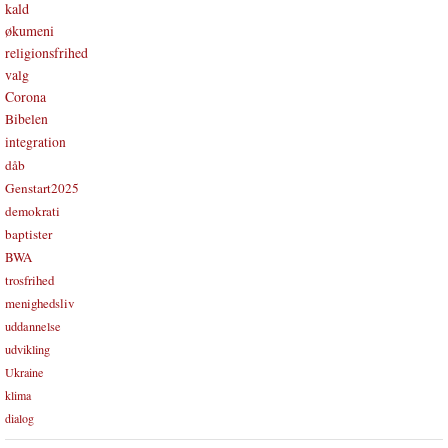
kald
økumeni
religionsfrihed
valg
Corona
Bibelen
integration
dåb
Genstart2025
demokrati
baptister
BWA
trosfrihed
menighedsliv
uddannelse
udvikling
Ukraine
klima
dialog