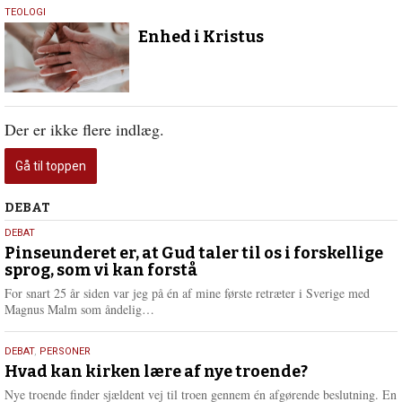
29.
TEOLOGI
juli
Enhed i Kristus
2022
Der er ikke flere indlæg.
Gå til toppen
Debat
DEBAT
5.
DEBAT
august
Pinseunderet er, at Gud taler til os i forskellige
sprog, som vi kan forstå
2026
For snart 25 år siden var jeg på én af mine første retræter i Sverige med
L
Magnus Malm som åndelig…
æ
s
25.
DEBAT
,
PERSONER
m
juli
Hvad kan kirken lære af nye troende?
e
2026
r
Nye troende finder sjældent vej til troen gennem én afgørende beslutning. En