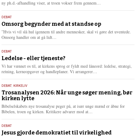
e
L
ny ph.d.-afhandling viser, at troen vokser frem gennem…
æ
s
9.
DEBAT
m
juli
Omsorg begynder med at standse op
e
2026
r
”Hvis vi vil slå hul igennem til andre mennesker, skal vi gøre det uventede.
e
L
Omsorg handler om at gå lidt…
æ
s
10.
DEBAT
m
juni
Ledelse - eller tjeneste?
e
2026
r
Vi har vænnet os til, at kirkens sprog er fyldt med låneord: ledelse, strategi,
e
L
retning, kerneopgaver og handleplaner. Vi arrangerer…
æ
s
2.
DEBAT
,
KIRKELIV
m
juni
Trosanalysen 2026: Når unge søger mening, bør
e
kirken lytte
2026
r
e
Bibelselskabets nye trosanalyse peger på, at især unge mænd er åbne for
L
Bibelen, troen og kirken. Kritikere advarer mod at…
æ
s
18.
DEBAT
m
maj
Jesus gjorde demokratiet til virkelighed
e