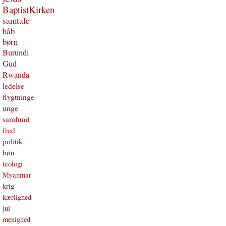
BaptistKirken
samtale
håb
børn
Burundi
Gud
Rwanda
ledelse
flygtninge
unge
samfund
fred
politik
bøn
teologi
Myanmar
krig
kærlighed
jul
menighed