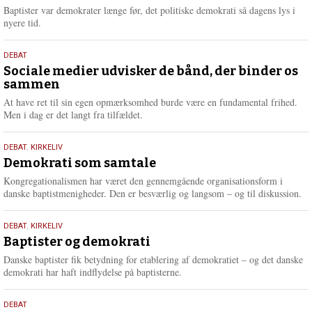
2026
r
Baptister var demokrater længe før, det politiske demokrati så dagens lys i
e
nyere tid.
18.
DEBAT
maj
Sociale medier udvisker de bånd, der binder os
sammen
2026
At have ret til sin egen opmærksomhed burde være en fundamental frihed.
Men i dag er det langt fra tilfældet.
18.
DEBAT
,
KIRKELIV
maj
Demokrati som samtale
2026
Kongregationalismen har været den gennemgående organisationsform i
danske baptistmenigheder. Den er besværlig og langsom – og til diskussion.
18.
DEBAT
,
KIRKELIV
maj
Baptister og demokrati
2026
Danske baptister fik betydning for etablering af demokratiet – og det danske
demokrati har haft indflydelse på baptisterne.
18.
DEBAT