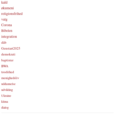
kald
økumeni
religionsfrihed
valg
Corona
Bibelen
integration
dåb
Genstart2025
demokrati
baptister
BWA
trosfrihed
menighedsliv
uddannelse
udvikling
Ukraine
klima
dialog