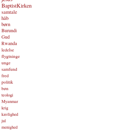
BaptistKirken
samtale
håb
børn
Burundi
Gud
Rwanda
ledelse
flygtninge
unge
samfund
fred
politik
bøn
teologi
Myanmar
krig
kærlighed
jul
menighed