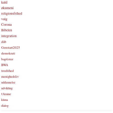
kald
økumeni
religionsfrihed
valg
Corona
Bibelen
integration
dåb
Genstart2025
demokrati
baptister
BWA
trosfrihed
menighedsliv
uddannelse
udvikling
Ukraine
klima
dialog