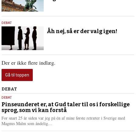
6.
DEBAT
oktober
Åh nej, så er der valg igen!
2022
Der er ikke flere indlæg.
Gå til toppen
Debat
DEBAT
5.
DEBAT
august
Pinseunderet er, at Gud taler til os i forskellige
sprog, som vi kan forstå
2026
For snart 25 år siden var jeg på én af mine første retræter i Sverige med
L
Magnus Malm som åndelig…
æ
s