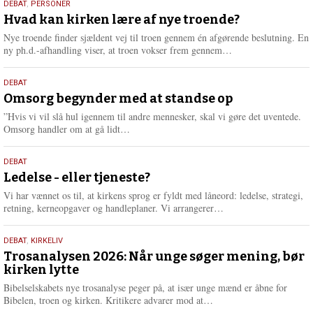
25.
DEBAT
,
PERSONER
m
juli
Hvad kan kirken lære af nye troende?
e
2026
r
Nye troende finder sjældent vej til troen gennem én afgørende beslutning. En
e
L
ny ph.d.-afhandling viser, at troen vokser frem gennem…
æ
s
9.
DEBAT
m
juli
Omsorg begynder med at standse op
e
2026
r
”Hvis vi vil slå hul igennem til andre mennesker, skal vi gøre det uventede.
e
L
Omsorg handler om at gå lidt…
æ
s
10.
DEBAT
m
juni
Ledelse - eller tjeneste?
e
2026
r
Vi har vænnet os til, at kirkens sprog er fyldt med låneord: ledelse, strategi,
e
L
retning, kerneopgaver og handleplaner. Vi arrangerer…
æ
s
2.
DEBAT
,
KIRKELIV
m
juni
Trosanalysen 2026: Når unge søger mening, bør
e
kirken lytte
2026
r
e
Bibelselskabets nye trosanalyse peger på, at især unge mænd er åbne for
L
Bibelen, troen og kirken. Kritikere advarer mod at…
æ