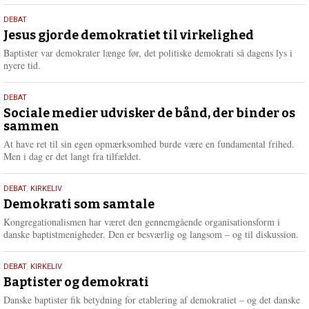
s
18.
DEBAT
m
maj
Jesus gjorde demokratiet til virkelighed
e
2026
r
Baptister var demokrater længe før, det politiske demokrati så dagens lys i
e
nyere tid.
18.
DEBAT
maj
Sociale medier udvisker de bånd, der binder os
sammen
2026
At have ret til sin egen opmærksomhed burde være en fundamental frihed.
Men i dag er det langt fra tilfældet.
18.
DEBAT
,
KIRKELIV
maj
Demokrati som samtale
2026
Kongregationalismen har været den gennemgående organisationsform i
danske baptistmenigheder. Den er besværlig og langsom – og til diskussion.
18.
DEBAT
,
KIRKELIV
maj
Baptister og demokrati
2026
Danske baptister fik betydning for etablering af demokratiet – og det danske