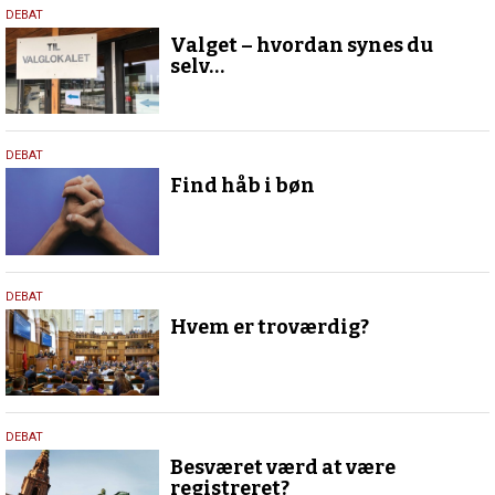
26.
DEBAT
marts
Valget – hvordan synes du
2026
selv…
5.
DEBAT
marts
Find håb i bøn
2026
20.
DEBAT
oktober
Hvem er troværdig?
2022
12.
DEBAT
oktober
Besværet værd at være
2022
registreret?