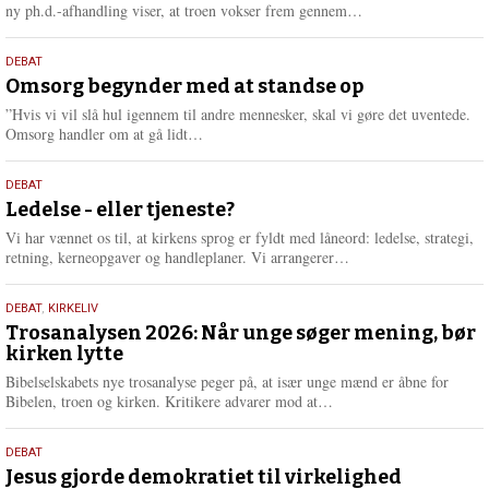
e
L
ny ph.d.-afhandling viser, at troen vokser frem gennem…
æ
s
9.
DEBAT
m
juli
Omsorg begynder med at standse op
e
2026
r
”Hvis vi vil slå hul igennem til andre mennesker, skal vi gøre det uventede.
e
L
Omsorg handler om at gå lidt…
æ
s
10.
DEBAT
m
juni
Ledelse - eller tjeneste?
e
2026
r
Vi har vænnet os til, at kirkens sprog er fyldt med låneord: ledelse, strategi,
e
L
retning, kerneopgaver og handleplaner. Vi arrangerer…
æ
s
2.
DEBAT
,
KIRKELIV
m
juni
Trosanalysen 2026: Når unge søger mening, bør
e
kirken lytte
2026
r
e
Bibelselskabets nye trosanalyse peger på, at især unge mænd er åbne for
L
Bibelen, troen og kirken. Kritikere advarer mod at…
æ
s
18.
DEBAT
m
maj
Jesus gjorde demokratiet til virkelighed
e