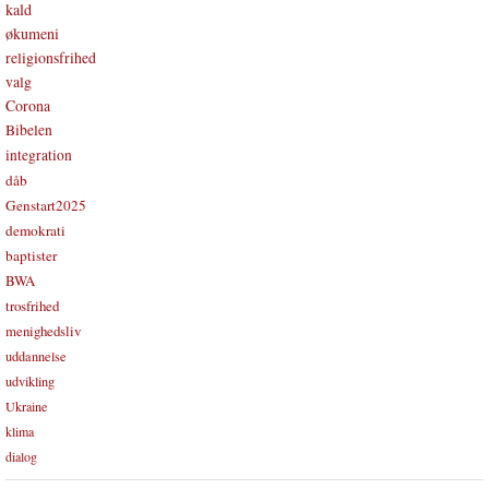
kald
økumeni
religionsfrihed
valg
Corona
Bibelen
integration
dåb
Genstart2025
demokrati
baptister
BWA
trosfrihed
menighedsliv
uddannelse
udvikling
Ukraine
klima
dialog