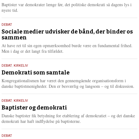
2026
r
Baptister var demokrater længe før, det politiske demokrati så dagens lys i
e
nyere tid.
18.
DEBAT
maj
Sociale medier udvisker de bånd, der binder os
sammen
2026
At have ret til sin egen opmærksomhed burde være en fundamental frihed.
Men i dag er det langt fra tilfældet.
18.
DEBAT
,
KIRKELIV
maj
Demokrati som samtale
2026
Kongregationalismen har været den gennemgående organisationsform i
danske baptistmenigheder. Den er besværlig og langsom – og til diskussion.
18.
DEBAT
,
KIRKELIV
maj
Baptister og demokrati
2026
Danske baptister fik betydning for etablering af demokratiet – og det danske
demokrati har haft indflydelse på baptisterne.
18.
DEBAT