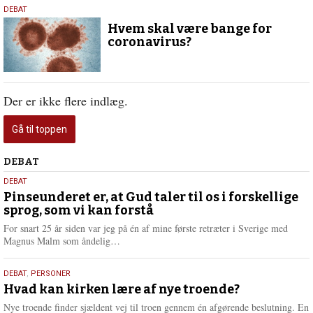
13.
DEBAT
februar
Hvem skal være bange for
2020
coronavirus?
Der er ikke flere indlæg.
Gå til toppen
Debat
DEBAT
5.
DEBAT
august
Pinseunderet er, at Gud taler til os i forskellige
sprog, som vi kan forstå
2026
For snart 25 år siden var jeg på én af mine første retræter i Sverige med
L
Magnus Malm som åndelig…
æ
s
25.
DEBAT
,
PERSONER
m
juli
Hvad kan kirken lære af nye troende?
e
2026
r
Nye troende finder sjældent vej til troen gennem én afgørende beslutning. En