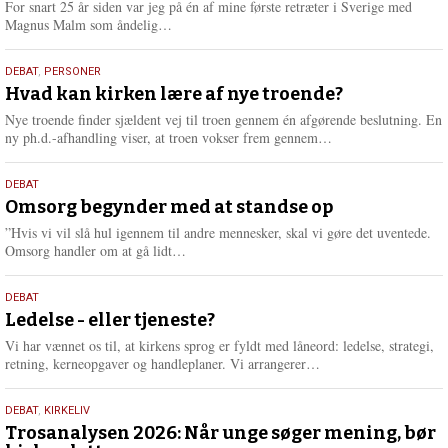
For snart 25 år siden var jeg på én af mine første retræter i Sverige med
L
Magnus Malm som åndelig…
æ
s
25.
DEBAT
,
PERSONER
m
juli
Hvad kan kirken lære af nye troende?
e
2026
r
Nye troende finder sjældent vej til troen gennem én afgørende beslutning. En
e
L
ny ph.d.-afhandling viser, at troen vokser frem gennem…
æ
s
9.
DEBAT
m
juli
Omsorg begynder med at standse op
e
2026
r
”Hvis vi vil slå hul igennem til andre mennesker, skal vi gøre det uventede.
e
L
Omsorg handler om at gå lidt…
æ
s
10.
DEBAT
m
juni
Ledelse - eller tjeneste?
e
2026
r
Vi har vænnet os til, at kirkens sprog er fyldt med låneord: ledelse, strategi,
e
L
retning, kerneopgaver og handleplaner. Vi arrangerer…
æ
s
2.
DEBAT
,
KIRKELIV
m
juni
Trosanalysen 2026: Når unge søger mening, bør
e