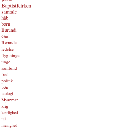
BaptistKirken
samtale
håb
børn
Burundi
Gud
Rwanda
ledelse
flygtninge
unge
samfund
fred
politik
bøn
teologi
Myanmar
krig
kærlighed
jul
menighed