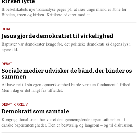
kirken lytte
2026
r
e
Bibelselskabets nye trosanalyse peger på, at især unge mænd er åbne for
L
Bibelen, troen og kirken. Kritikere advarer mod at…
æ
s
18.
DEBAT
m
maj
Jesus gjorde demokratiet til virkelighed
e
2026
r
Baptister var demokrater længe før, det politiske demokrati så dagens lys i
e
nyere tid.
18.
DEBAT
maj
Sociale medier udvisker de bånd, der binder os
sammen
2026
At have ret til sin egen opmærksomhed burde være en fundamental frihed.
Men i dag er det langt fra tilfældet.
18.
DEBAT
,
KIRKELIV
maj
Demokrati som samtale
2026
Kongregationalismen har været den gennemgående organisationsform i
danske baptistmenigheder. Den er besværlig og langsom – og til diskussion.