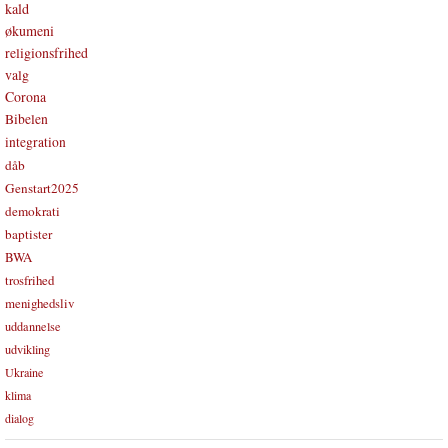
kald
økumeni
religionsfrihed
valg
Corona
Bibelen
integration
dåb
Genstart2025
demokrati
baptister
BWA
trosfrihed
menighedsliv
uddannelse
udvikling
Ukraine
klima
dialog