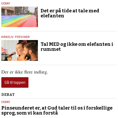
3.
DEBAT
august
Det er på tide at tale med
2019
elefanten
3.
KIRKELIV
,
PERSONER
august
Tal MED og ikke om elefanten i
2019
rummet
Der er ikke flere indlæg.
Gå til toppen
Debat
DEBAT
5.
DEBAT
august
Pinseunderet er, at Gud taler til os i forskellige
sprog, som vi kan forstå
2026