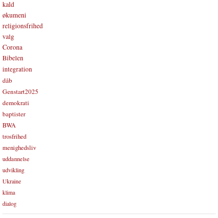
kald
økumeni
religionsfrihed
valg
Corona
Bibelen
integration
dåb
Genstart2025
demokrati
baptister
BWA
trosfrihed
menighedsliv
uddannelse
udvikling
Ukraine
klima
dialog