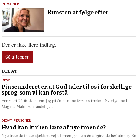
30.
PERSONER
januar
Kunsten at følge efter
2015
Der er ikke flere indlæg.
Gå til toppen
Debat
DEBAT
5.
DEBAT
august
Pinseunderet er, at Gud taler til os i forskellige
sprog, som vi kan forstå
2026
For snart 25 år siden var jeg på én af mine første retræter i Sverige med
L
Magnus Malm som åndelig…
æ
s
25.
DEBAT
,
PERSONER
m
juli
Hvad kan kirken lære af nye troende?
e
2026
r
Nye troende finder sjældent vej til troen gennem én afgørende beslutning. En