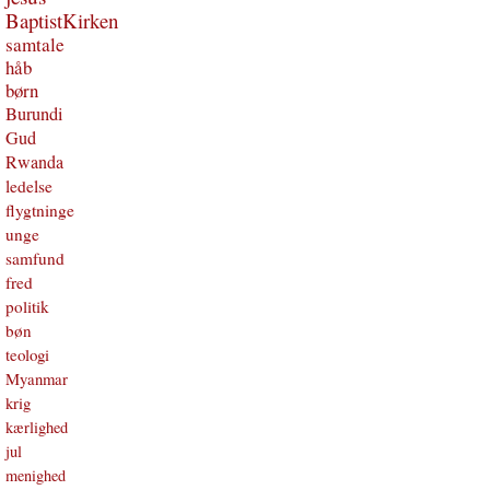
BaptistKirken
samtale
håb
børn
Burundi
Gud
Rwanda
ledelse
flygtninge
unge
samfund
fred
politik
bøn
teologi
Myanmar
krig
kærlighed
jul
menighed