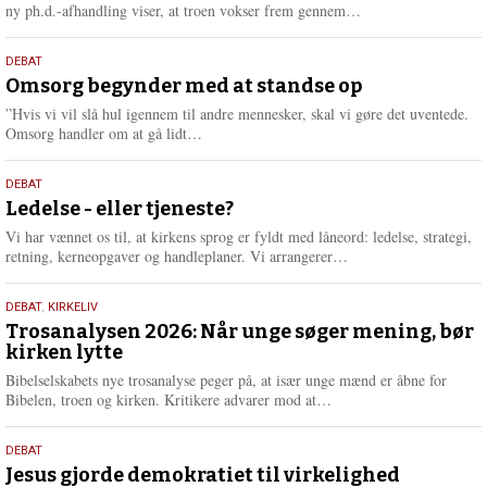
e
L
ny ph.d.-afhandling viser, at troen vokser frem gennem…
æ
s
9.
DEBAT
m
juli
Omsorg begynder med at standse op
e
2026
r
”Hvis vi vil slå hul igennem til andre mennesker, skal vi gøre det uventede.
e
L
Omsorg handler om at gå lidt…
æ
s
10.
DEBAT
m
juni
Ledelse - eller tjeneste?
e
2026
r
Vi har vænnet os til, at kirkens sprog er fyldt med låneord: ledelse, strategi,
e
L
retning, kerneopgaver og handleplaner. Vi arrangerer…
æ
s
2.
DEBAT
,
KIRKELIV
m
juni
Trosanalysen 2026: Når unge søger mening, bør
e
kirken lytte
2026
r
e
Bibelselskabets nye trosanalyse peger på, at især unge mænd er åbne for
L
Bibelen, troen og kirken. Kritikere advarer mod at…
æ
s
18.
DEBAT
m
maj
Jesus gjorde demokratiet til virkelighed
e