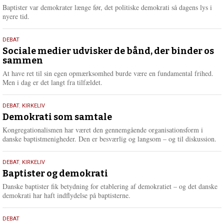
2026
r
Baptister var demokrater længe før, det politiske demokrati så dagens lys i
e
nyere tid.
18.
DEBAT
maj
Sociale medier udvisker de bånd, der binder os
sammen
2026
At have ret til sin egen opmærksomhed burde være en fundamental frihed.
Men i dag er det langt fra tilfældet.
18.
DEBAT
,
KIRKELIV
maj
Demokrati som samtale
2026
Kongregationalismen har været den gennemgående organisationsform i
danske baptistmenigheder. Den er besværlig og langsom – og til diskussion.
18.
DEBAT
,
KIRKELIV
maj
Baptister og demokrati
2026
Danske baptister fik betydning for etablering af demokratiet – og det danske
demokrati har haft indflydelse på baptisterne.
18.
DEBAT