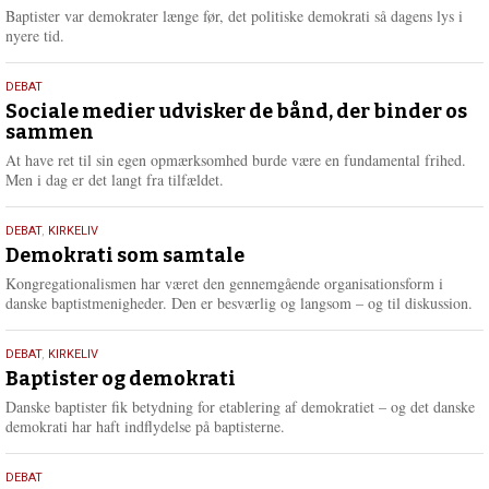
2026
r
Baptister var demokrater længe før, det politiske demokrati så dagens lys i
e
nyere tid.
18.
DEBAT
maj
Sociale medier udvisker de bånd, der binder os
sammen
2026
At have ret til sin egen opmærksomhed burde være en fundamental frihed.
Men i dag er det langt fra tilfældet.
18.
DEBAT
,
KIRKELIV
maj
Demokrati som samtale
2026
Kongregationalismen har været den gennemgående organisationsform i
danske baptistmenigheder. Den er besværlig og langsom – og til diskussion.
18.
DEBAT
,
KIRKELIV
maj
Baptister og demokrati
2026
Danske baptister fik betydning for etablering af demokratiet – og det danske
demokrati har haft indflydelse på baptisterne.
18.
DEBAT