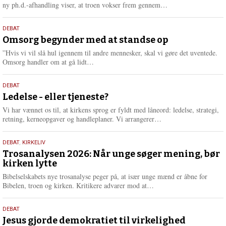
e
L
ny ph.d.-afhandling viser, at troen vokser frem gennem…
æ
s
9.
DEBAT
m
juli
Omsorg begynder med at standse op
e
2026
r
”Hvis vi vil slå hul igennem til andre mennesker, skal vi gøre det uventede.
e
L
Omsorg handler om at gå lidt…
æ
s
10.
DEBAT
m
juni
Ledelse - eller tjeneste?
e
2026
r
Vi har vænnet os til, at kirkens sprog er fyldt med låneord: ledelse, strategi,
e
L
retning, kerneopgaver og handleplaner. Vi arrangerer…
æ
s
2.
DEBAT
,
KIRKELIV
m
juni
Trosanalysen 2026: Når unge søger mening, bør
e
kirken lytte
2026
r
e
Bibelselskabets nye trosanalyse peger på, at især unge mænd er åbne for
L
Bibelen, troen og kirken. Kritikere advarer mod at…
æ
s
18.
DEBAT
m
maj
Jesus gjorde demokratiet til virkelighed
e