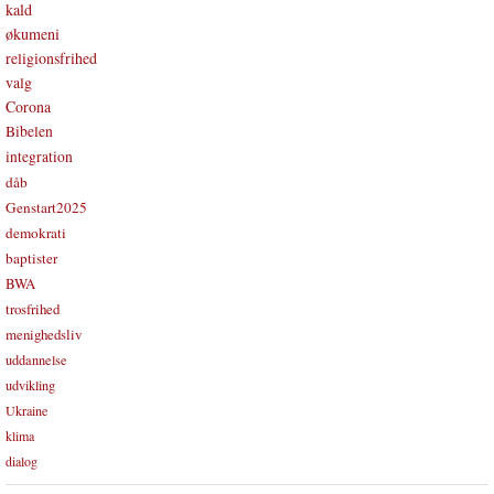
kald
økumeni
religionsfrihed
valg
Corona
Bibelen
integration
dåb
Genstart2025
demokrati
baptister
BWA
trosfrihed
menighedsliv
uddannelse
udvikling
Ukraine
klima
dialog