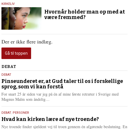
30.
KIRKELIV
november
Hvornår holder man op med at
2017
være fremmed?
Der er ikke flere indlæg.
Gå til toppen
Debat
DEBAT
5.
DEBAT
august
Pinseunderet er, at Gud taler til os i forskellige
sprog, som vi kan forstå
2026
For snart 25 år siden var jeg på én af mine første retræter i Sverige med
L
Magnus Malm som åndelig…
æ
s
25.
DEBAT
,
PERSONER
m
juli
Hvad kan kirken lære af nye troende?
e
2026
r
Nye troende finder sjældent vej til troen gennem én afgørende beslutning. En