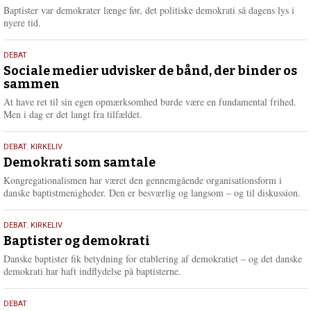
2026
r
Baptister var demokrater længe før, det politiske demokrati så dagens lys i
e
nyere tid.
18.
DEBAT
maj
Sociale medier udvisker de bånd, der binder os
sammen
2026
At have ret til sin egen opmærksomhed burde være en fundamental frihed.
Men i dag er det langt fra tilfældet.
18.
DEBAT
,
KIRKELIV
maj
Demokrati som samtale
2026
Kongregationalismen har været den gennemgående organisationsform i
danske baptistmenigheder. Den er besværlig og langsom – og til diskussion.
18.
DEBAT
,
KIRKELIV
maj
Baptister og demokrati
2026
Danske baptister fik betydning for etablering af demokratiet – og det danske
demokrati har haft indflydelse på baptisterne.
18.
DEBAT