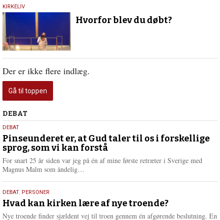
17.
KIRKELIV
juni
Hvorfor blev du døbt?
2020
Der er ikke flere indlæg.
Gå til toppen
Debat
DEBAT
5.
DEBAT
august
Pinseunderet er, at Gud taler til os i forskellige
sprog, som vi kan forstå
2026
For snart 25 år siden var jeg på én af mine første retræter i Sverige med
L
Magnus Malm som åndelig…
æ
s
25.
DEBAT
,
PERSONER
m
juli
Hvad kan kirken lære af nye troende?
e
2026
r
Nye troende finder sjældent vej til troen gennem én afgørende beslutning. En