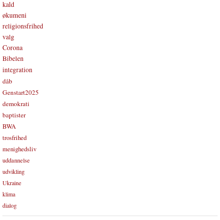
kald
økumeni
religionsfrihed
valg
Corona
Bibelen
integration
dåb
Genstart2025
demokrati
baptister
BWA
trosfrihed
menighedsliv
uddannelse
udvikling
Ukraine
klima
dialog