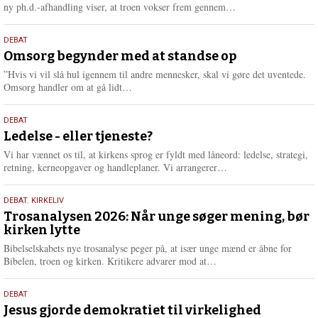
e
L
ny ph.d.-afhandling viser, at troen vokser frem gennem…
æ
s
9.
DEBAT
m
juli
Omsorg begynder med at standse op
e
2026
r
”Hvis vi vil slå hul igennem til andre mennesker, skal vi gøre det uventede.
e
L
Omsorg handler om at gå lidt…
æ
s
10.
DEBAT
m
juni
Ledelse - eller tjeneste?
e
2026
r
Vi har vænnet os til, at kirkens sprog er fyldt med låneord: ledelse, strategi,
e
L
retning, kerneopgaver og handleplaner. Vi arrangerer…
æ
s
2.
DEBAT
,
KIRKELIV
m
juni
Trosanalysen 2026: Når unge søger mening, bør
e
kirken lytte
2026
r
e
Bibelselskabets nye trosanalyse peger på, at især unge mænd er åbne for
L
Bibelen, troen og kirken. Kritikere advarer mod at…
æ
s
18.
DEBAT
m
maj
Jesus gjorde demokratiet til virkelighed
e