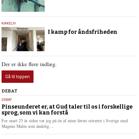
6.
KIRKELIV
juli
I kamp for åndsfriheden
2017
Der er ikke flere indlæg.
Gå til toppen
Debat
DEBAT
5.
DEBAT
august
Pinseunderet er, at Gud taler til os i forskellige
sprog, som vi kan forstå
2026
For snart 25 år siden var jeg på én af mine første retræter i Sverige med
L
Magnus Malm som åndelig…
æ
s