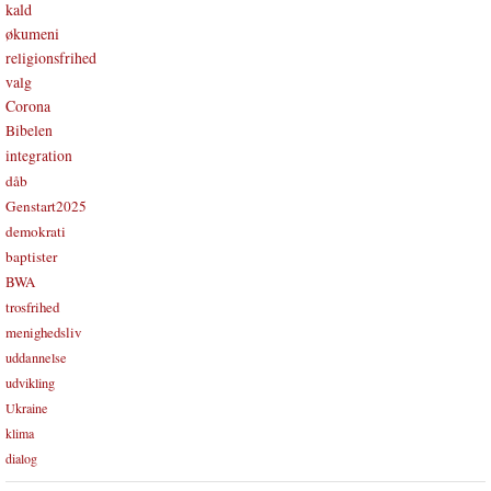
kald
økumeni
religionsfrihed
valg
Corona
Bibelen
integration
dåb
Genstart2025
demokrati
baptister
BWA
trosfrihed
menighedsliv
uddannelse
udvikling
Ukraine
klima
dialog