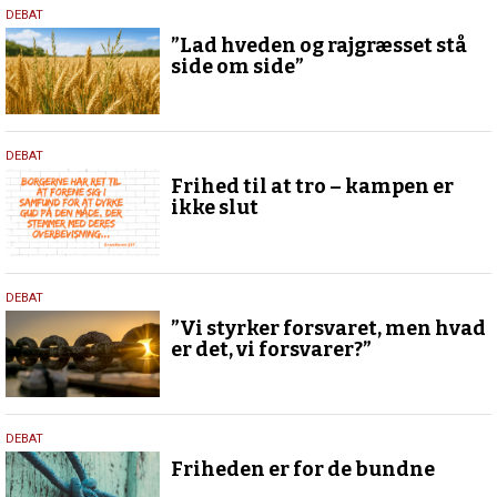
12.
DEBAT
marts
”Lad hveden og rajgræsset stå
2026
side om side”
23.
DEBAT
november
Frihed til at tro – kampen er
2024
ikke slut
24.
DEBAT
januar
”Vi styrker forsvaret, men hvad
2024
er det, vi forsvarer?”
21.
DEBAT
november
Friheden er for de bundne
2018