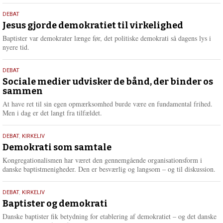
s
18.
DEBAT
m
maj
Jesus gjorde demokratiet til virkelighed
e
2026
r
Baptister var demokrater længe før, det politiske demokrati så dagens lys i
e
nyere tid.
18.
DEBAT
maj
Sociale medier udvisker de bånd, der binder os
sammen
2026
At have ret til sin egen opmærksomhed burde være en fundamental frihed.
Men i dag er det langt fra tilfældet.
18.
DEBAT
,
KIRKELIV
maj
Demokrati som samtale
2026
Kongregationalismen har været den gennemgående organisationsform i
danske baptistmenigheder. Den er besværlig og langsom – og til diskussion.
18.
DEBAT
,
KIRKELIV
maj
Baptister og demokrati
2026
Danske baptister fik betydning for etablering af demokratiet – og det danske