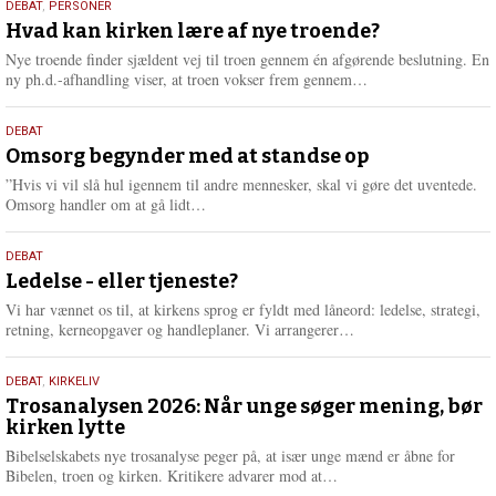
25.
DEBAT
,
PERSONER
m
juli
Hvad kan kirken lære af nye troende?
e
2026
r
Nye troende finder sjældent vej til troen gennem én afgørende beslutning. En
e
L
ny ph.d.-afhandling viser, at troen vokser frem gennem…
æ
s
9.
DEBAT
m
juli
Omsorg begynder med at standse op
e
2026
r
”Hvis vi vil slå hul igennem til andre mennesker, skal vi gøre det uventede.
e
L
Omsorg handler om at gå lidt…
æ
s
10.
DEBAT
m
juni
Ledelse - eller tjeneste?
e
2026
r
Vi har vænnet os til, at kirkens sprog er fyldt med låneord: ledelse, strategi,
e
L
retning, kerneopgaver og handleplaner. Vi arrangerer…
æ
s
2.
DEBAT
,
KIRKELIV
m
juni
Trosanalysen 2026: Når unge søger mening, bør
e
kirken lytte
2026
r
e
Bibelselskabets nye trosanalyse peger på, at især unge mænd er åbne for
L
Bibelen, troen og kirken. Kritikere advarer mod at…
æ