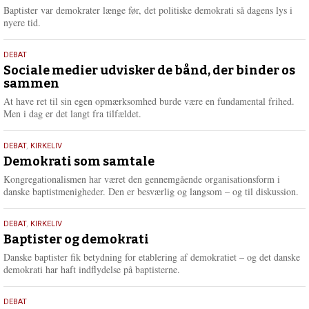
2026
r
Baptister var demokrater længe før, det politiske demokrati så dagens lys i
e
nyere tid.
18.
DEBAT
maj
Sociale medier udvisker de bånd, der binder os
sammen
2026
At have ret til sin egen opmærksomhed burde være en fundamental frihed.
Men i dag er det langt fra tilfældet.
18.
DEBAT
,
KIRKELIV
maj
Demokrati som samtale
2026
Kongregationalismen har været den gennemgående organisationsform i
danske baptistmenigheder. Den er besværlig og langsom – og til diskussion.
18.
DEBAT
,
KIRKELIV
maj
Baptister og demokrati
2026
Danske baptister fik betydning for etablering af demokratiet – og det danske
demokrati har haft indflydelse på baptisterne.
18.
DEBAT