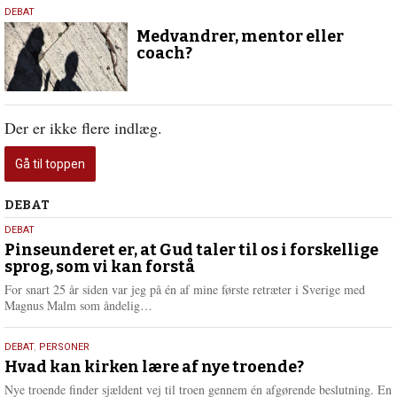
16.
DEBAT
maj
Medvandrer, mentor eller
2022
coach?
Der er ikke flere indlæg.
Gå til toppen
Debat
DEBAT
5.
DEBAT
august
Pinseunderet er, at Gud taler til os i forskellige
sprog, som vi kan forstå
2026
For snart 25 år siden var jeg på én af mine første retræter i Sverige med
L
Magnus Malm som åndelig…
æ
s
25.
DEBAT
,
PERSONER
m
juli
Hvad kan kirken lære af nye troende?
e
2026
r
Nye troende finder sjældent vej til troen gennem én afgørende beslutning. En