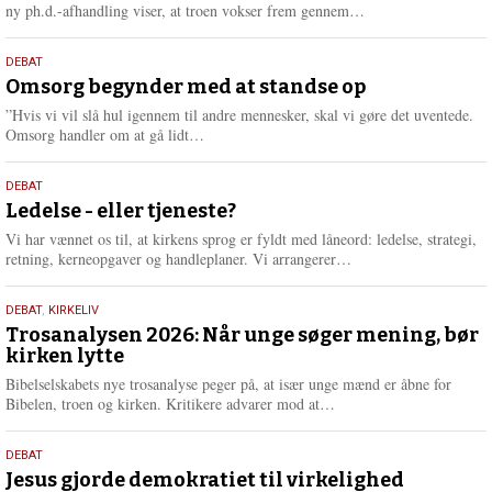
e
L
ny ph.d.-afhandling viser, at troen vokser frem gennem…
æ
s
9.
DEBAT
m
juli
Omsorg begynder med at standse op
e
2026
r
”Hvis vi vil slå hul igennem til andre mennesker, skal vi gøre det uventede.
e
L
Omsorg handler om at gå lidt…
æ
s
10.
DEBAT
m
juni
Ledelse - eller tjeneste?
e
2026
r
Vi har vænnet os til, at kirkens sprog er fyldt med låneord: ledelse, strategi,
e
L
retning, kerneopgaver og handleplaner. Vi arrangerer…
æ
s
2.
DEBAT
,
KIRKELIV
m
juni
Trosanalysen 2026: Når unge søger mening, bør
e
kirken lytte
2026
r
e
Bibelselskabets nye trosanalyse peger på, at især unge mænd er åbne for
L
Bibelen, troen og kirken. Kritikere advarer mod at…
æ
s
18.
DEBAT
m
maj
Jesus gjorde demokratiet til virkelighed
e