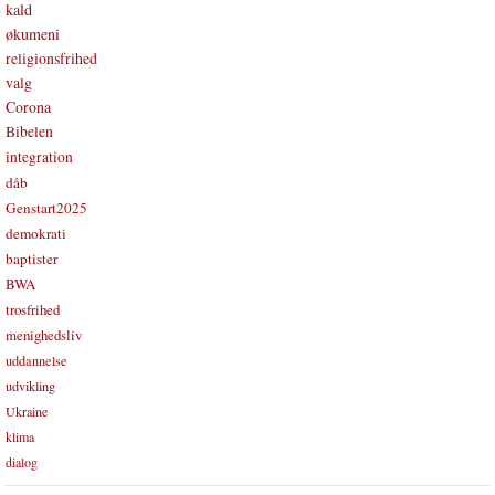
kald
økumeni
religionsfrihed
valg
Corona
Bibelen
integration
dåb
Genstart2025
demokrati
baptister
BWA
trosfrihed
menighedsliv
uddannelse
udvikling
Ukraine
klima
dialog