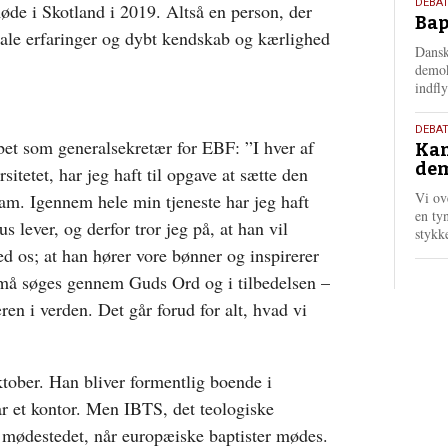
18.
DEBAT
øde i Skotland i 2019. Altså en person, der
Bap
maj
onale erfaringer og dybt kendskab og kærlighed
202
Dansk
demok
indfly
18.
DEBA
bbet som generalsekretær for EBF: ”I hver af
Kan
maj
dem
rsitetet, har jeg haft til opgave at sætte den
202
Vi ov
team. Igennem hele min tjeneste har jeg haft
en tyn
s lever, og derfor tror jeg på, at han vil
stykk
d os; at han hører vore bønner og inspirerer
å søges gennem Guds Ord og i tilbedelsen –
æren i verden. Det går forud for alt, hvad vi
tober. Han bliver formentlig boende i
r et kontor. Men IBTS, det teologiske
 mødestedet, når europæiske baptister mødes.