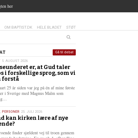
gten her
14.0:
15.0:
16.0:
OM BAPTIST.DK
HELE BLADET
STØT
at
AT
Gå til debat
T
5. AUGUST 2026
seunderet er, at Gud taler
st
os i forskellige sprog, som vi
6
 forstå
nart 25 år siden var jeg på én af mine første
ter i Sverige med Magnus Malm som
L
lig…
æ
s
,
PERSONER
25. JULI 2026
m
d kan kirken lære af nye
e
ende?
6
r
e
roende finder sjældent vej til troen gennem