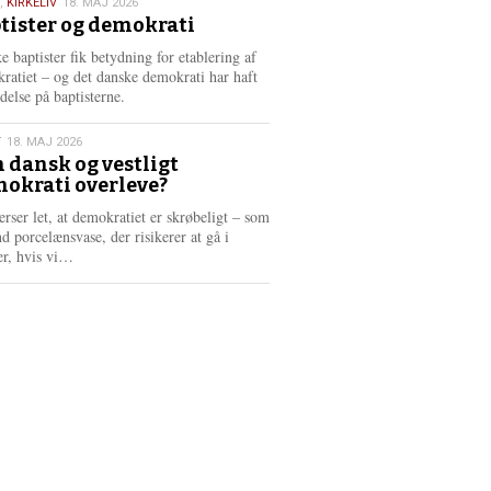
,
KIRKELIV
18. MAJ 2026
tister og demokrati
6
e baptister fik betydning for etablering af
ratiet – og det danske demokrati har haft
delse på baptisterne.
T
18. MAJ 2026
 dansk og vestligt
okrati overleve?
6
erser let, at demokratiet er skrøbeligt – som
d porcelænsvase, der risikerer at gå i
L
er, hvis vi…
æ
s
m
e
r
e