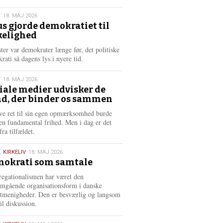
æ
s
T
18. MAJ 2026
m
us gjorde demokratiet til
e
kelighed
6
r
e
ster var demokrater længe før, det politiske
rati så dagens lys i nyere tid.
T
18. MAJ 2026
iale medier udvisker de
d, der binder os sammen
6
ve ret til sin egen opmærksomhed burde
en fundamental frihed. Men i dag er det
fra tilfældet.
,
KIRKELIV
18. MAJ 2026
okrati som samtale
6
egationalismen har været den
mgående organisationsform i danske
stmenigheder. Den er besværlig og langsom
il diskussion.