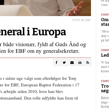
én af
viser
9.
DEBA
Oms
juli
EBF
sta
202
neral i Europa
”Hvis
skal 
gå li
 både visionær, fyldt af Guds Ånd og
den for EBF om ny generalsekretær.
10.
DEBA
Led
juni
202
Vi har
med lå
kerne
i sidste uge valgt som efterfølger for Tony
2.
DEBAT
ær for EBF, European Baptist Federation i 17
Tro
juni
søg
s arbejde siden 2010, hvor han blev
202
ptistsamfund. Den rolle udfyldte han frem til
Bibel
unge 
Kriti