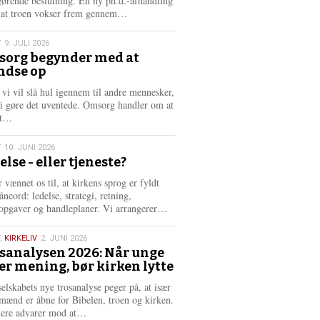
gørende beslutning. En ny ph.d.-afhandling
L
, at troen vokser frem gennem…
æ
s
T
9. JULI 2026
m
org begynder med at
e
ndse op
6
r
e
 vi vil slå hul igennem til andre mennesker,
vi gøre det uventede. Omsorg handler om at
L
dt…
æ
s
T
10. JUNI 2026
m
else - eller tjeneste?
e
6
r
 vænnet os til, at kirkens sprog er fyldt
e
neord: ledelse, strategi, retning,
L
opgaver og handleplaner. Vi arrangerer…
æ
s
,
KIRKELIV
2. JUNI 2026
m
sanalysen 2026: Når unge
e
er mening, bør kirken lytte
6
r
e
selskabets nye trosanalyse peger på, at især
mænd er åbne for Bibelen, troen og kirken.
L
kere advarer mod at…