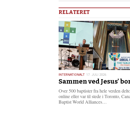
RELATERET
17.
INTERNATIONALT
17. JULI 2026
Sammen ved Jesus’ bo
juli
2026
Over 500 baptister fra hele verden delt
online eller var til stede i Toronto, Cana
L
Baptist World Alliances…
æ
s
m
e
r