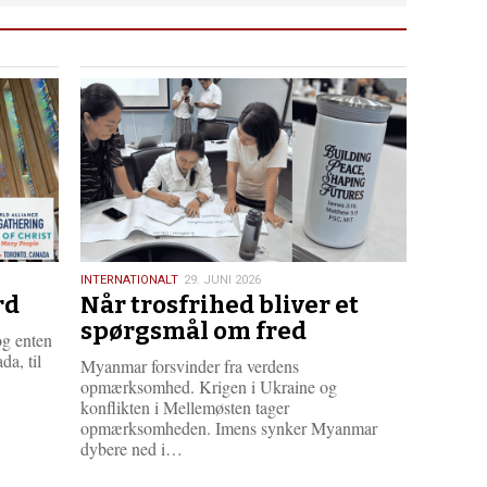
29.
INTERNATIONALT
29. JUNI 2026
rd
Når trosfrihed bliver et
juni
2026
spørgsmål om fred
og enten
da, til
Myanmar forsvinder fra verdens
opmærksomhed. Krigen i Ukraine og
konflikten i Mellemøsten tager
opmærksomheden. Imens synker Myanmar
L
dybere ned i…
æ