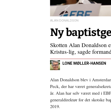
ukendt
Gud
ALAN DONALDSON
Ny baptistge
Skotten Alan Donaldson er
Kristus-lig, sagde forman
LONE MØLLER-HANSEN
Alan Donaldson blev i Amsterdam 
Peck, der har været generalsekret
år. Alan har selv været med i EBF
generaldirektør for det skotske ba
2019.