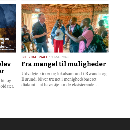
s
m
e
r
e
13.
INTERNATIONALT
13. MAJ 2026
blev
Fra mangel til muligheder
maj
2026
er
Udvalgte kirker og lokalsamfund i Rwanda og
Burundi bliver trænet i menighedsbaseret
rhii og
L
diakoni – at have øje for de eksisterende…
oldater.
æ
s
m
e
r
e