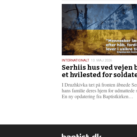
e
13.
INTERNATIONALT
13. MAJ 2026
Serhiis hus ved vejen 
maj
2026
et hvilested for soldat
I Druzhkivka tæt på fronten åbnede Se
hans familie deres hjem for udmattede s
L
En ny opdatering fra Baptistkirken…
æ
s
m
e
r
e