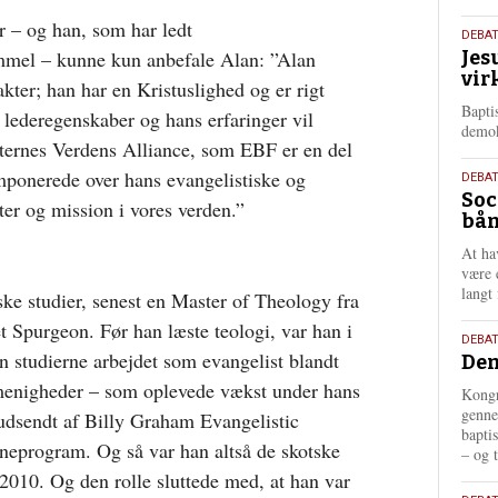
r – og han, som har ledt
18.
DEBA
mel – kunne kun anbefale Alan: ”Alan
Jes
maj
vir
202
ter; han har en Kristuslighed og er rigt
Bapti
lederegenskaber og hans erfaringer vil
demok
ernes Verdens Alliance, som EBF er en del
imponerede over hans evangelistiske og
18.
DEBA
Soc
maj
ter og mission i vores verden.”
bån
202
At ha
være 
langt 
ske studier, senest en Master of Theology fra
t Spurgeon. Før han læste teologi, var han i
18.
DEBAT
n studierne arbejdet som evangelist blandt
Dem
maj
202
lmenigheder – som oplevede vækst under hans
Kongr
genne
 udsendt af Billy Graham Evangelistic
bapti
rneprogram. Og så var han altså de skotske
– og t
 2010. Og den rolle sluttede med, at han var