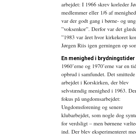
arbejdet: I 1966 skrev korleder Jø
medlemmer eller 1/6 af menighed
var der godt gang i børne- og u
”voksenkor”. Derfor var det glæde
”1983 var året hvor kirkekoret ko
Jørgen Riis igen gerningen op s
En menighed i brydningstider
1960’erne og 1970’erne var en ti
opbrud i samfundet. Det smittede
arbejdet i Korskirken, der blev
selvstændig menighed i 1963. De
fokus på ungdomsarbejdet:
Ungdomsforening og senere
klubarbejdet, som nogle dog synt
for verdsligt – men børnene vælt
ind. Der blev eksperimenteret me