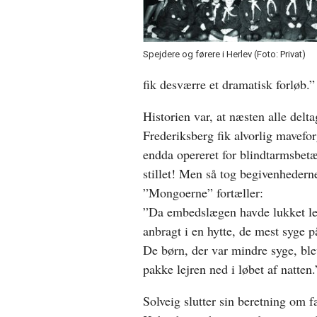
Spejdere og førere i Herlev (Foto: Privat)
fik desværre et dramatisk forløb.”
Historien var, at næsten alle delt
Frederiksberg fik alvorlig mavefor
endda opereret for blindtarmsbet
stillet! Men så tog begivenhederne
”Mongoerne” fortæller:
”Da embedslægen havde lukket lejr
anbragt i en hytte, de mest syge p
De børn, der var mindre syge, blev 
pakke lejren ned i løbet af natten.
Solveig slutter sin beretning om 