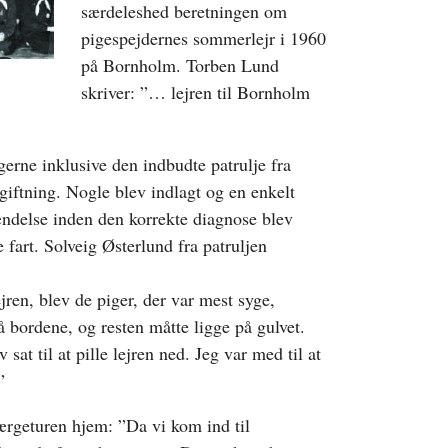
særdeleshed beretningen om
pigespejdernes sommerlejr i 1960
på Bornholm. Torben Lund
skriver: ”… lejren til Bornholm
agerne inklusive den indbudte patrulje fra
giftning. Nogle blev indlagt og en enkelt
ændelse inden den korrekte diagnose blev
 fart. Solveig Østerlund fra patruljen
en, blev de piger, der var mest syge,
å bordene, og resten måtte ligge på gulvet.
sat til at pille lejren ned. Jeg var med til at
”
færgeturen hjem: ”Da vi kom ind til