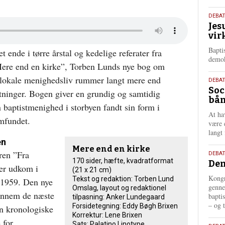
18.
DEBA
Jes
maj
vir
202
Bapti
 ende i tørre årstal og kedelige referater fra
demok
ere end en kirke”, Torben Lunds nye bog om
et lokale menighedsliv rummer langt mere end
18.
DEBA
Soc
maj
etninger. Bogen giver en grundig og samtidig
bån
202
 baptistmenighed i storbyen fandt sin form i
At ha
amfundet.
være 
langt 
en
Mere end en kirke
ren ”Fra
18.
DEBAT
170 sider, hæfte, kvadratformat
Dem
maj
der udkom i
(21 x 21 cm)
202
Kongr
Tekst og redaktion: Torben Lund
1959. Den nye
genne
Omslag, layout og redaktionel
gennem de næste
bapti
tilpasning: Anker Lundegaard
– og t
Forsidetegning: Eddy Bøgh Brixen
en kronologiske
Korrektur: Lene Brixen
 for
Sats: Palatino Linotype