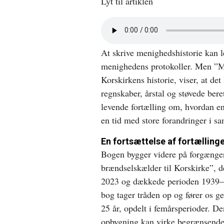
Lyt til artiklen
Åbn
lyd
i
At skrive menighedshistorie kan let
nyt
vindue
menighedens protokoller. Men ”M
Korskirkens historie, viser, at d
regnskaber, årstal og støvede ber
levende fortælling om, hvordan en
en tid med store forandringer i s
En fortsættelse af fortælling
Bogen bygger videre på forgænge
brændselskælder til Korskirke”, 
2023 og dækkede perioden 1939–
bog tager tråden op og fører os 
25 år, opdelt i femårsperioder. D
opbygning kan virke begrænsende