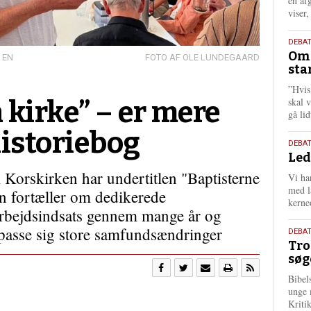
én af
viser
9.
DEBA
Oms
juli
 EN
OLE LUNDEGAARD
sta
202
”Hvis
 kirke” – er mere
skal 
gå li
historiebog
10.
DEBA
Led
juni
202
Korskirken har undertitlen "Baptisterne
Vi har
med lå
n fortæller om dedikerede
kerne
arbejdsindsats gennem mange år og
lpasse sig store samfundsændringer
2.
DEBAT
Tro
juni
søg
202
Bibel
unge 
Kriti