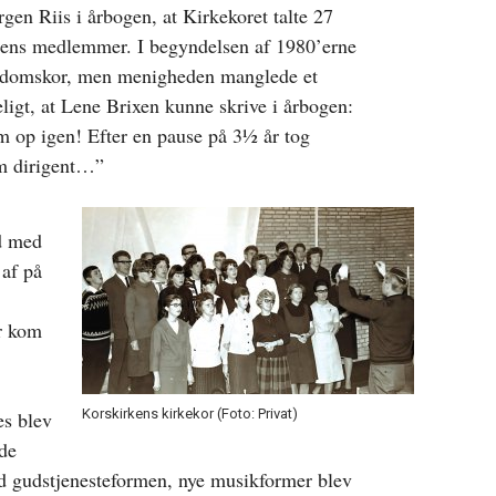
rgen Riis i årbogen, at Kirkekoret talte 27
ens medlemmer. I begyndelsen af 1980’erne
ngdomskor, men menigheden manglede et
ligt, at Lene Brixen kunne skrive i årbogen:
m op igen! Efter en pause på 3½ år tog
om dirigent…”
d med
 af på
r kom
Korskirkens kirkekor (Foto: Privat)
es blev
ede
d gudstjenesteformen, nye musikformer blev