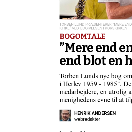
TORBEN LUND PRÆSENTERER "MERE END
KIRKE" VED UDGIVELSEN I KORSKIRKEN
BOGOMTALE
”Mere end en
end blot en 
Torben Lunds nye bog om 
i Herlev 1959 - 1985". De
medarbejdere, en utrolig 
menighedens evne til at ti
HENRIK ANDERSEN
webredaktør