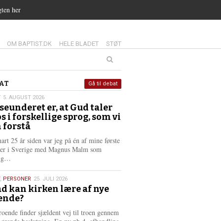
gten her
14.0:
15.0:
16.0:
OM BAPTIST.DK
HELE BLADET
STØT
at
AT
Gå til debat
T
5. AUGUST 2026
seunderet er, at Gud taler
st
os i forskellige sprog, som vi
6
 forstå
nart 25 år siden var jeg på én af mine første
ter i Sverige med Magnus Malm som
L
lig…
æ
s
,
PERSONER
25. JULI 2026
m
d kan kirken lære af nye
e
ende?
6
r
e
roende finder sjældent vej til troen gennem