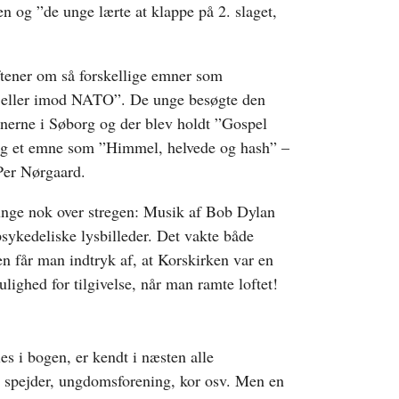
n og ”de unge lærte at klappe på 2. slaget,
tener om så forskellige emner som
or eller imod NATO”. De unge besøgte den
nerne i Søborg og der blev holdt ”Gospel
og et emne som ”Himmel, helvede og hash” –
Per Nørgaard.
 unge nok over stregen: Musik af Bob Dylan
sykedeliske lysbilleder. Det vakte både
en får man indtryk af, at Korskirken var en
lighed for tilgivelse, når man ramte loftet!
es i bogen, er kendt i næsten alle
 spejder, ungdomsforening, kor osv. Men en