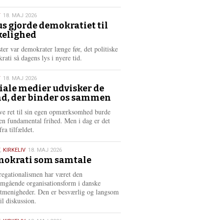
æ
s
T
18. MAJ 2026
m
us gjorde demokratiet til
e
kelighed
6
r
e
ster var demokrater længe før, det politiske
rati så dagens lys i nyere tid.
T
18. MAJ 2026
iale medier udvisker de
d, der binder os sammen
6
ve ret til sin egen opmærksomhed burde
en fundamental frihed. Men i dag er det
fra tilfældet.
,
KIRKELIV
18. MAJ 2026
okrati som samtale
6
egationalismen har været den
mgående organisationsform i danske
stmenigheder. Den er besværlig og langsom
il diskussion.