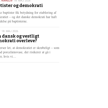
,
KIRKELIV
18. MAJ 2026
tister og demokrati
6
e baptister fik betydning for etablering af
ratiet – og det danske demokrati har haft
delse på baptisterne.
T
18. MAJ 2026
 dansk og vestligt
okrati overleve?
6
erser let, at demokratiet er skrøbeligt – som
d porcelænsvase, der risikerer at gå i
L
er, hvis vi…
æ
s
m
e
r
e