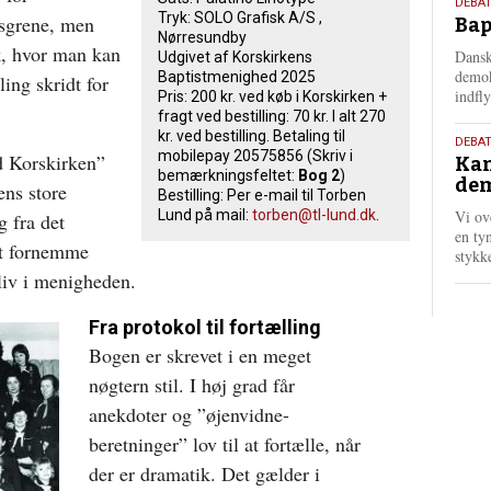
18.
DEBAT
Tryk: SOLO Grafisk A/S ,
dsgrene, men
Bap
maj
Nørresundby
202
k, hvor man kan
Dansk
Udgivet af Korskirkens
demok
Baptistmenighed 2025
ing skridt for
indfly
Pris: 200 kr. ved køb i Korskirken +
fragt ved bestilling: 70 kr. I alt 270
kr. ved bestilling. Betaling til
18.
DEBA
mobilepay 20575856 (Skriv i
d Korskirken”
Kan
maj
bemærkningsfeltet:
Bog 2
)
dem
202
ens store
Bestilling: Per e-mail til Torben
Lund på mail:
torben@tl-lund.dk
.
Vi ov
g fra det
en tyn
 at fornemme
stykk
liv i menigheden.
Fra protokol til fortælling
Bogen er skrevet i en meget
nøgtern stil. I høj grad får
anekdoter og ”øjenvidne-
beretninger” lov til at fortælle, når
der er dramatik. Det gælder i