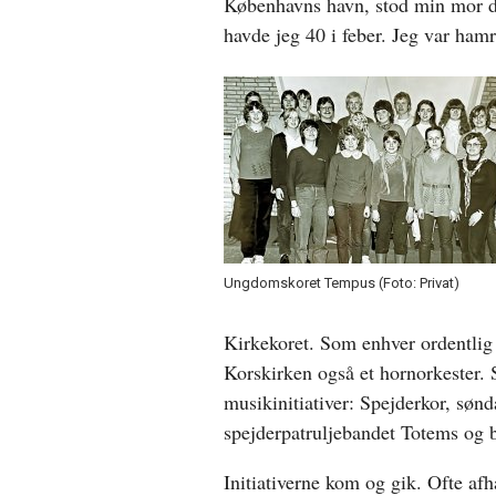
Københavns havn, stod min mor d
havde jeg 40 i feber. Jeg var ha
Ungdomskoret Tempus (Foto: Privat)
Kirkekoret. Som enhver ordentlig 
Korskirken også et hornorkester. 
musikinitiativer: Spejderkor, søn
spejderpatruljebandet Totems og 
Initiativerne kom og gik. Ofte afh