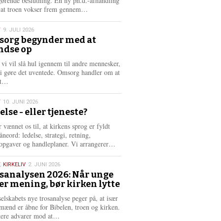
gørende beslutning. En ny ph.d.-afhandling
L
, at troen vokser frem gennem…
æ
s
T
9. JULI 2026
m
org begynder med at
e
ndse op
6
r
e
 vi vil slå hul igennem til andre mennesker,
vi gøre det uventede. Omsorg handler om at
L
dt…
æ
s
T
10. JUNI 2026
m
else - eller tjeneste?
e
6
r
 vænnet os til, at kirkens sprog er fyldt
e
neord: ledelse, strategi, retning,
L
opgaver og handleplaner. Vi arrangerer…
æ
s
,
KIRKELIV
2. JUNI 2026
m
sanalysen 2026: Når unge
e
er mening, bør kirken lytte
6
r
e
selskabets nye trosanalyse peger på, at især
mænd er åbne for Bibelen, troen og kirken.
L
kere advarer mod at…