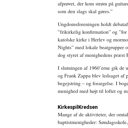
afprøvet, der kom strøm på guitare
som den slags skal gøres.”
Ungdomsforeningen holdt debataf
”frikirkelig konfirmation” og ”f
katolske kirke i Herlev og mormo
Nights” med lokale beatgrupper 
dog styret af menighedens præst 
I slutningen af 1960’erne gik de
og Frank Zappa blev ledsaget af p
begejstring – og forargelse. I bog
menighed med højt til loftet og mu
KirkespilKredsen
Mange af de aktiviteter, der omtal
baptistmenigheder: Søndagsskole,