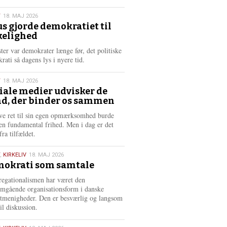
æ
s
T
18. MAJ 2026
m
us gjorde demokratiet til
e
kelighed
6
r
e
ster var demokrater længe før, det politiske
rati så dagens lys i nyere tid.
T
18. MAJ 2026
iale medier udvisker de
d, der binder os sammen
6
ve ret til sin egen opmærksomhed burde
en fundamental frihed. Men i dag er det
fra tilfældet.
,
KIRKELIV
18. MAJ 2026
okrati som samtale
6
egationalismen har været den
mgående organisationsform i danske
stmenigheder. Den er besværlig og langsom
il diskussion.