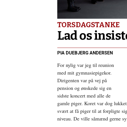
anno
2039?
TORSDAGSTANKE
Lad os insist
PIA DUEBJERG ANDERSEN
For nylig var jeg til reunion
med mit gymnasiepigekor.
Dirigenten var på vej på
pension og ønskede sig en
sidste koncert med alle de
gamle piger. Koret var dog lukket 
svært at få piger til at forpligte si
niveau. De ville såmænd gerne syn