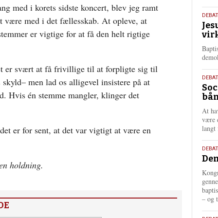
ng med i korets sidste koncert, blev jeg ramt
18.
DEBA
t være med i det fællesskab. At opleve, at
Jes
maj
stemmer er vigtige for at få den helt rigtige
vir
202
Bapti
demok
r svært at få frivillige til at forpligte sig til
18.
DEBA
s skyld– men lad os alligevel insistere på at
Soc
maj
old. Hvis én stemme mangler, klinger det
bån
202
At ha
være 
langt 
t er for sent, at det var vigtigt at være en
18.
DEBAT
Dem
maj
gen holdning.
202
Kongr
genne
bapti
– og t
DE