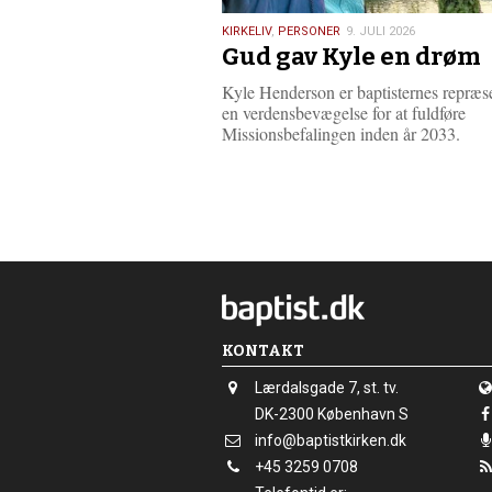
9.
KIRKELIV
,
PERSONER
9. JULI 2026
Gud gav Kyle en drøm
juli
2026
Kyle Henderson er baptisternes repræse
en verdensbevægelse for at fuldføre
Missionsbefalingen inden år 2033.
KONTAKT
Adresse:
Lærdalsgade 7, st. tv.
Adresse:
DK-2300
København S
Send
info@baptistkirken.dk
email:
Tlf.:
+45 3259 0708