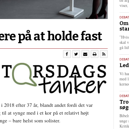
én af
viser
9.
DEBA
Oms
juli
sta
202
ere på at holde fast
”Hvis
skal 
gå li
10.
DEBA
Led
juni
202
Vi har
med lå
kerne
2.
DEBAT
Tro
juni
i 2018 efter 37 år, blandt andet fordi det var
søg
202
g til at synge med i et kor på et relativt højt
Bibel
ge – bare helst som solister.
unge 
Kriti