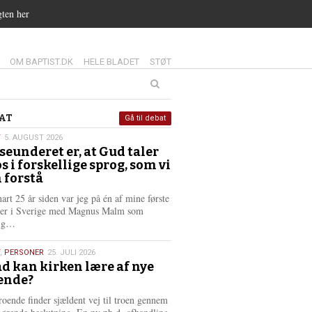
gten her
14.0:
15.0:
16.0:
OM BAPTIST.DK
HELE BLADET
STØT
at
AT
Gå til debat
T
5. AUGUST 2026
seunderet er, at Gud taler
st
os i forskellige sprog, som vi
6
 forstå
nart 25 år siden var jeg på én af mine første
ter i Sverige med Magnus Malm som
L
lig…
æ
s
,
PERSONER
25. JULI 2026
m
d kan kirken lære af nye
e
ende?
6
r
e
roende finder sjældent vej til troen gennem