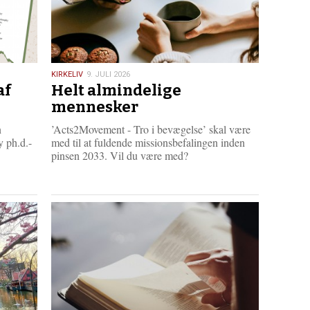
9.
KIRKELIV
9. JULI 2026
af
Helt almindelige
juli
2026
mennesker
n
’Acts2Movement - Tro i bevægelse’ skal være
 ph.d.-
med til at fuldende missionsbefalingen inden
pinsen 2033. Vil du være med?