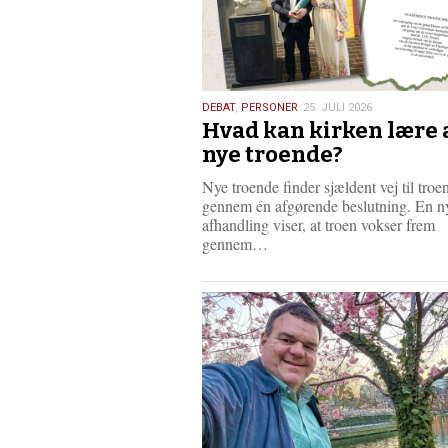
25.
DEBAT
,
PERSONER
25. JULI 2026
Hvad kan kirken lære 
juli
2026
nye troende?
Nye troende finder sjældent vej til troe
gennem én afgørende beslutning. En ny
afhandling viser, at troen vokser frem
L
gennem…
æ
s
m
e
r
e