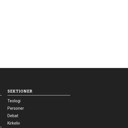
SEKTIONER
24.0:
Teologi
25.0:
Personer
26.0:
Debat
27.0:
Kirkeliv