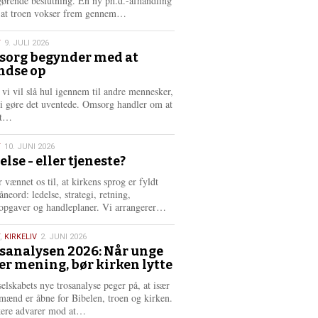
gørende beslutning. En ny ph.d.-afhandling
L
, at troen vokser frem gennem…
æ
s
T
9. JULI 2026
m
org begynder med at
e
ndse op
6
r
e
 vi vil slå hul igennem til andre mennesker,
vi gøre det uventede. Omsorg handler om at
L
dt…
æ
s
T
10. JUNI 2026
m
else - eller tjeneste?
e
6
r
 vænnet os til, at kirkens sprog er fyldt
e
neord: ledelse, strategi, retning,
L
opgaver og handleplaner. Vi arrangerer…
æ
s
,
KIRKELIV
2. JUNI 2026
m
sanalysen 2026: Når unge
e
er mening, bør kirken lytte
6
r
e
selskabets nye trosanalyse peger på, at især
mænd er åbne for Bibelen, troen og kirken.
L
kere advarer mod at…