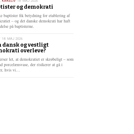
,
KIRKELIV
18. MAJ 2026
tister og demokrati
6
e baptister fik betydning for etablering af
ratiet – og det danske demokrati har haft
delse på baptisterne.
T
18. MAJ 2026
 dansk og vestligt
okrati overleve?
6
erser let, at demokratiet er skrøbeligt – som
d porcelænsvase, der risikerer at gå i
L
er, hvis vi…
æ
s
m
e
r
e