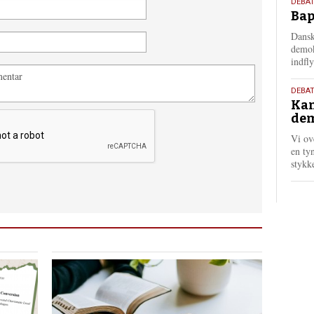
18.
DEBAT
Bap
maj
202
Dansk
demok
indfly
18.
DEBA
Kan
maj
dem
202
Vi ov
en tyn
stykk