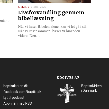
9.
KIRKELIV
9. JULI 2026
Livsforvandling gennem
juli
2026
bibellæsning
ntant i
Når vi læser Bibelen alene, kan vi let gå i stå.
Når vi læser sammen, bærer vi hinanden
L
videre. Den…
æ
s
m
e
r
e
UDGIVES AF
baptistkirken.dk
BaptistKirken
i Danmark
Facebook:
facebook.com/baptistdk
Lyt til podcast
Abonnér med RSS