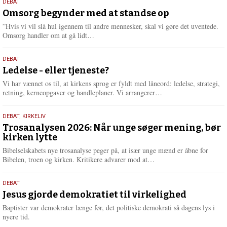
9.
DEBAT
m
juli
Omsorg begynder med at standse op
e
2026
r
”Hvis vi vil slå hul igennem til andre mennesker, skal vi gøre det uventede.
e
L
Omsorg handler om at gå lidt…
æ
s
10.
DEBAT
m
juni
Ledelse - eller tjeneste?
e
2026
r
Vi har vænnet os til, at kirkens sprog er fyldt med låneord: ledelse, strategi,
e
L
retning, kerneopgaver og handleplaner. Vi arrangerer…
æ
s
2.
DEBAT
,
KIRKELIV
m
juni
Trosanalysen 2026: Når unge søger mening, bør
e
kirken lytte
2026
r
e
Bibelselskabets nye trosanalyse peger på, at især unge mænd er åbne for
L
Bibelen, troen og kirken. Kritikere advarer mod at…
æ
s
18.
DEBAT
m
maj
Jesus gjorde demokratiet til virkelighed
e
2026
r
Baptister var demokrater længe før, det politiske demokrati så dagens lys i
e
nyere tid.