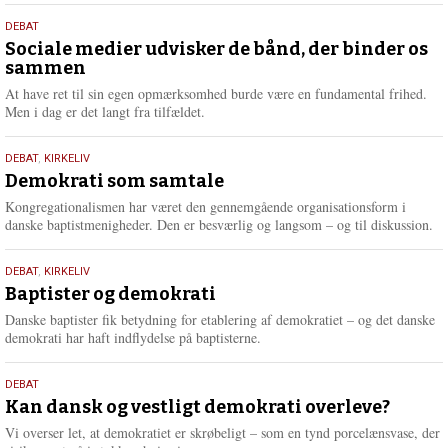
18.
DEBAT
maj
Sociale medier udvisker de bånd, der binder os
sammen
2026
At have ret til sin egen opmærksomhed burde være en fundamental frihed.
Men i dag er det langt fra tilfældet.
18.
DEBAT
,
KIRKELIV
maj
Demokrati som samtale
2026
Kongregationalismen har været den gennemgående organisationsform i
danske baptistmenigheder. Den er besværlig og langsom – og til diskussion.
18.
DEBAT
,
KIRKELIV
maj
Baptister og demokrati
2026
Danske baptister fik betydning for etablering af demokratiet – og det danske
demokrati har haft indflydelse på baptisterne.
18.
DEBAT
maj
Kan dansk og vestligt demokrati overleve?
2026
Vi overser let, at demokratiet er skrøbeligt – som en tynd porcelænsvase, der