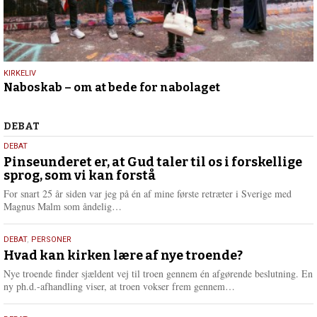
9.
KIRKELIV
Naboskab – om at bede for nabolaget
juli
2026
Debat
DEBAT
5.
DEBAT
august
Pinseunderet er, at Gud taler til os i forskellige
sprog, som vi kan forstå
2026
For snart 25 år siden var jeg på én af mine første retræter i Sverige med
L
Magnus Malm som åndelig…
æ
s
25.
DEBAT
,
PERSONER
m
juli
Hvad kan kirken lære af nye troende?
e
2026
r
Nye troende finder sjældent vej til troen gennem én afgørende beslutning. En
e
L
ny ph.d.-afhandling viser, at troen vokser frem gennem…
æ
s