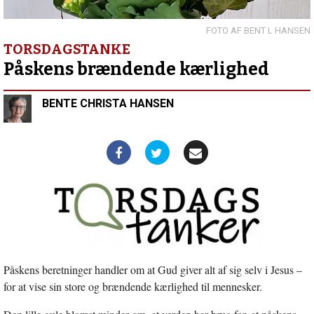
anklagebænken
i
Rwanda
Forrige
BENT L HANSEN
indlæg:
TORSDAGSTANKE
Lad
Påskens brændende kærlighed
os
insistere
på
BENTE CHRISTA HANSEN
at
holde
fast
Påskens beretninger handler om at Gud giver alt af sig selv i Jesus –
for at vise sin store og brændende kærlighed til mennesker.