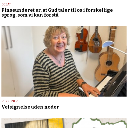
5.
DEBAT
Pinseunderet er, at Gud taler til os i forskellige
august
sprog, som vi kan forstå
2026
31.
PERSONER
Velsignelse uden noder
juli
2026