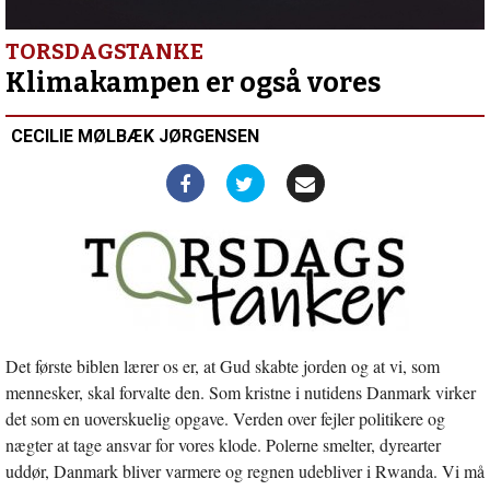
indlæg:
Religiøse
ledere
TORSDAGSTANKE
fælles
Klimakampen er også vores
om
klima-
CECILIE MØLBÆK JØRGENSEN
udtalelse
Det første biblen lærer os er, at Gud skabte jorden og at vi, som
mennesker, skal forvalte den. Som kristne i nutidens Danmark virker
det som en uoverskuelig opgave. Verden over fejler politikere og
nægter at tage ansvar for vores klode. Polerne smelter, dyrearter
uddør, Danmark bliver varmere og regnen udebliver i Rwanda. Vi må