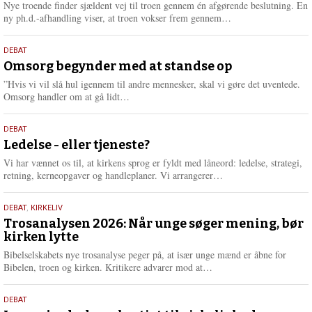
2026
r
Nye troende finder sjældent vej til troen gennem én afgørende beslutning. En
e
L
ny ph.d.-afhandling viser, at troen vokser frem gennem…
æ
s
9.
DEBAT
m
juli
Omsorg begynder med at standse op
e
2026
r
”Hvis vi vil slå hul igennem til andre mennesker, skal vi gøre det uventede.
e
L
Omsorg handler om at gå lidt…
æ
s
10.
DEBAT
m
juni
Ledelse - eller tjeneste?
e
2026
r
Vi har vænnet os til, at kirkens sprog er fyldt med låneord: ledelse, strategi,
e
L
retning, kerneopgaver og handleplaner. Vi arrangerer…
æ
s
2.
DEBAT
,
KIRKELIV
m
juni
Trosanalysen 2026: Når unge søger mening, bør
e
kirken lytte
2026
r
e
Bibelselskabets nye trosanalyse peger på, at især unge mænd er åbne for
L
Bibelen, troen og kirken. Kritikere advarer mod at…
æ
s
18.
DEBAT
m