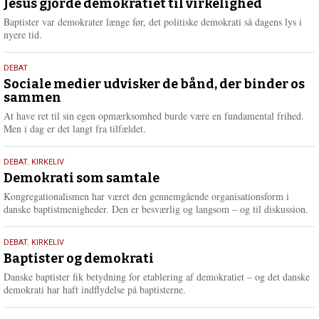
maj
Jesus gjorde demokratiet til virkelighed
e
2026
r
Baptister var demokrater længe før, det politiske demokrati så dagens lys i
e
nyere tid.
18.
DEBAT
maj
Sociale medier udvisker de bånd, der binder os
sammen
2026
At have ret til sin egen opmærksomhed burde være en fundamental frihed.
Men i dag er det langt fra tilfældet.
18.
DEBAT
,
KIRKELIV
maj
Demokrati som samtale
2026
Kongregationalismen har været den gennemgående organisationsform i
danske baptistmenigheder. Den er besværlig og langsom – og til diskussion.
18.
DEBAT
,
KIRKELIV
maj
Baptister og demokrati
2026
Danske baptister fik betydning for etablering af demokratiet – og det danske
demokrati har haft indflydelse på baptisterne.