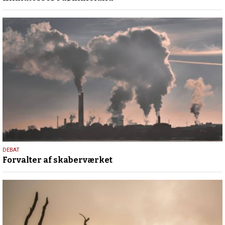
2023
9.
DEBAT
Forvalter af skaberværket
februar
2023