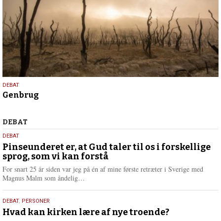
12.
DEBAT
Genbrug
august
2021
Debat
DEBAT
5.
DEBAT
august
Pinseunderet er, at Gud taler til os i forskellige
sprog, som vi kan forstå
2026
For snart 25 år siden var jeg på én af mine første retræter i Sverige med
L
Magnus Malm som åndelig…
æ
s
25.
DEBAT
,
PERSONER
m
juli
Hvad kan kirken lære af nye troende?
e