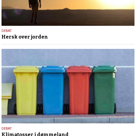
12.
DEBAT
Hersk over jorden
september
2024
28.
DEBAT
Klimatosser i dømmeland
september