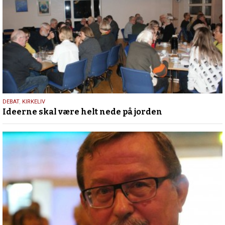
3.
DEBAT
,
KIRKELIV
Ideerne skal være helt nede på jorden
marts
2020