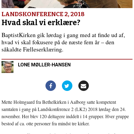
indlæg:
Hvor
går
LANDSKONFERENCE 2, 2018
vores
Hvad skal vi erklære?
grænser?
BaptistKirken gik lørdag i gang med at finde ud af,
hvad vi skal fokusere på de næste fem år – den
såkaldte Fælleserklæring.
LONE MØLLER-HANSEN
Mette Holmgaard fra Bethelkirken i Aalborg satte kompetent
samtalen i gang på Landskonference 2 (LK2) 2018 lørdag den 24.
november. Her blev 120 deltagere inddelt i 14 grupper. Hver gruppe
bestod af ca. otte personer fra mindst tre kirker.