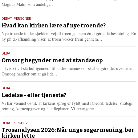
L
Magnus Malm som åndelig…
æ
s
25.
DEBAT
,
PERSONER
m
juli
Hvad kan kirken lære af nye troende?
e
2026
r
Nye troende finder sjældent vej til troen gennem én afgørende beslutning. En
e
L
ny ph.d.-afhandling viser, at troen vokser frem gennem…
æ
s
9.
DEBAT
m
juli
Omsorg begynder med at standse op
e
2026
r
”Hvis vi vil slå hul igennem til andre mennesker, skal vi gøre det uventede.
e
L
Omsorg handler om at gå lidt…
æ
s
10.
DEBAT
m
juni
Ledelse - eller tjeneste?
e
2026
r
Vi har vænnet os til, at kirkens sprog er fyldt med låneord: ledelse, strategi,
e
L
retning, kerneopgaver og handleplaner. Vi arrangerer…
æ
s
2.
DEBAT
,
KIRKELIV
m
juni
Trosanalysen 2026: Når unge søger mening, bør
e
kirken lytte
2026
r