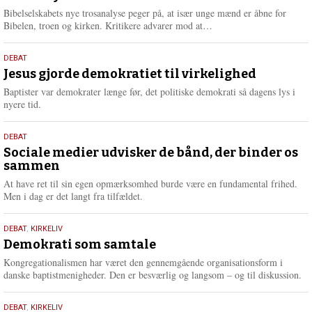
e
Bibelselskabets nye trosanalyse peger på, at især unge mænd er åbne for
L
Bibelen, troen og kirken. Kritikere advarer mod at…
æ
s
18.
DEBAT
m
maj
Jesus gjorde demokratiet til virkelighed
e
2026
r
Baptister var demokrater længe før, det politiske demokrati så dagens lys i
e
nyere tid.
18.
DEBAT
maj
Sociale medier udvisker de bånd, der binder os
sammen
2026
At have ret til sin egen opmærksomhed burde være en fundamental frihed.
Men i dag er det langt fra tilfældet.
18.
DEBAT
,
KIRKELIV
maj
Demokrati som samtale
2026
Kongregationalismen har været den gennemgående organisationsform i
danske baptistmenigheder. Den er besværlig og langsom – og til diskussion.
18.
DEBAT
,
KIRKELIV