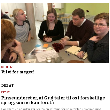
27.
KIRKELIV
Vil vi for meget?
februar
2019
Debat
DEBAT
5.
DEBAT
august
Pinseunderet er, at Gud taler til os i forskellige
sprog, som vi kan forstå
2026
For snart 25 år siden var jeg på én af mine første retræter i Sverige med