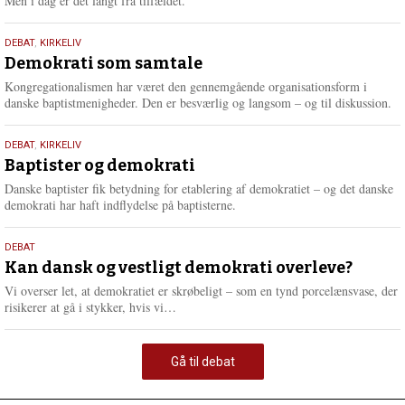
Men i dag er det langt fra tilfældet.
18.
DEBAT
,
KIRKELIV
maj
Demokrati som samtale
2026
Kongregationalismen har været den gennemgående organisationsform i
danske baptistmenigheder. Den er besværlig og langsom – og til diskussion.
18.
DEBAT
,
KIRKELIV
maj
Baptister og demokrati
2026
Danske baptister fik betydning for etablering af demokratiet – og det danske
demokrati har haft indflydelse på baptisterne.
18.
DEBAT
maj
Kan dansk og vestligt demokrati overleve?
2026
Vi overser let, at demokratiet er skrøbeligt – som en tynd porcelænsvase, der
L
risikerer at gå i stykker, hvis vi…
æ
s
m
Gå til debat
e
r
e