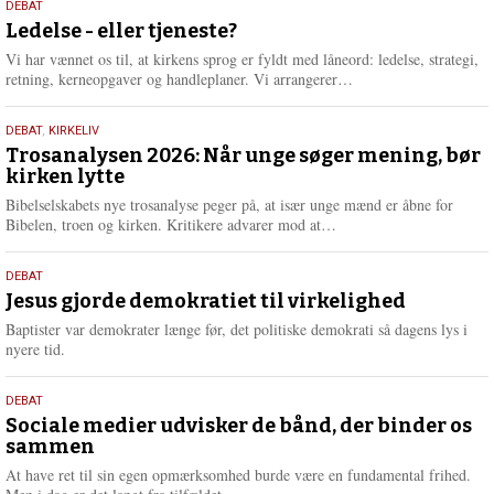
10.
DEBAT
m
juni
Ledelse - eller tjeneste?
e
2026
r
Vi har vænnet os til, at kirkens sprog er fyldt med låneord: ledelse, strategi,
e
L
retning, kerneopgaver og handleplaner. Vi arrangerer…
æ
s
2.
DEBAT
,
KIRKELIV
m
juni
Trosanalysen 2026: Når unge søger mening, bør
e
kirken lytte
2026
r
e
Bibelselskabets nye trosanalyse peger på, at især unge mænd er åbne for
L
Bibelen, troen og kirken. Kritikere advarer mod at…
æ
s
18.
DEBAT
m
maj
Jesus gjorde demokratiet til virkelighed
e
2026
r
Baptister var demokrater længe før, det politiske demokrati så dagens lys i
e
nyere tid.
18.
DEBAT
maj
Sociale medier udvisker de bånd, der binder os
sammen
2026
At have ret til sin egen opmærksomhed burde være en fundamental frihed.