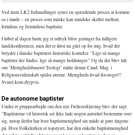
Ved årets LK2 forhandlinger synes en spændende proces at komme
os i møde – en proces som måske kan mindske skellet mellem
fortidens og fremtidens baptister.
I løbet af dagen hørte jeg et udtryk blive gentaget fra tidligere
landskonferencer, men det er først nu gået op for mig, hvad det
betyder i danske baptisters historiske kontekst: ”Lige så mange
baptister der findes, lige så mange holdninger.” Og da der blev talt
om ’Menighedsbaseret Teologi’ måtte denne Cand. Mag. i
Religionsvidenskab spidse ørerne. Menigheds-hvad-for-noget?!
Svaret kom drypvis.
De autonome baptister
Under et gruppearbejde om den nye Fælleserklæring blev der sagt:
”Baptisterne vil historisk set ikke lade nogen autoritet bestemme over
sig, netop derfor har hver baptistmenighed sin måde at gøre tingene
på. Hvor Folkekirken er topstyret, har den enkelte baptistmenighed