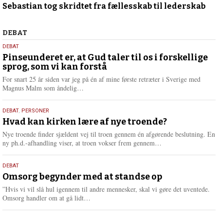
Sebastian tog skridtet fra fællesskab til lederskab
februar
2026
Debat
DEBAT
5.
DEBAT
august
Pinseunderet er, at Gud taler til os i forskellige
sprog, som vi kan forstå
2026
For snart 25 år siden var jeg på én af mine første retræter i Sverige med
L
Magnus Malm som åndelig…
æ
s
25.
DEBAT
,
PERSONER
m
juli
Hvad kan kirken lære af nye troende?
e
2026
r
Nye troende finder sjældent vej til troen gennem én afgørende beslutning. En
e
L
ny ph.d.-afhandling viser, at troen vokser frem gennem…
æ
s
9.
DEBAT
m
juli
Omsorg begynder med at standse op
e
2026
r
”Hvis vi vil slå hul igennem til andre mennesker, skal vi gøre det uventede.
e
L
Omsorg handler om at gå lidt…
æ
s