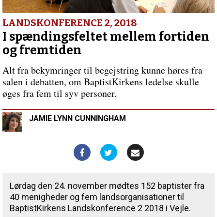
skal
vi
erklære?
LANDSKONFERENCE 2, 2018
I spændingsfeltet mellem fortiden
og fremtiden
Alt fra bekymringer til begejstring kunne høres fra
salen i debatten, om BaptistKirkens ledelse skulle
øges fra fem til syv personer.
JAMIE LYNN CUNNINGHAM
Lørdag den 24. november mødtes 152 baptister fra
40 menigheder og fem landsorganisationer til
BaptistKirkens Landskonference 2 2018 i Vejle.