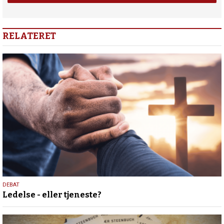
RELATERET
10.
DEBAT
Ledelse - eller tjeneste?
juni
2026