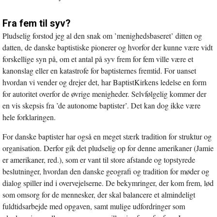
Fra fem til syv?
Pludselig forstod jeg al den snak om ’menighedsbaseret’ ditten og
datten, de danske baptistiske pionerer og hvorfor der kunne være vidt
forskellige syn på, om et antal på syv frem for fem ville være et
kanonslag eller en katastrofe for baptisternes fremtid. For uanset
hvordan vi vender og drejer det, har BaptistKirkens ledelse en form
for autoritet overfor de øvrige menigheder. Selvfølgelig kommer der
en vis skepsis fra ’de autonome baptister’. Det kan dog ikke være
hele forklaringen.
For danske baptister har også en meget stærk tradition for struktur og
organisation. Derfor gik det pludselig op for denne amerikaner (Jamie
er amerikaner, red.), som er vant til store afstande og topstyrede
beslutninger, hvordan den danske geografi og tradition for møder og
dialog spiller ind i overvejelserne. De bekymringer, der kom frem, lød
som omsorg for de mennesker, der skal balancere et almindeligt
fuldtidsarbejde med opgaven, samt mulige udfordringer som