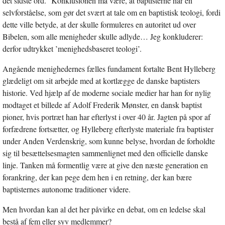
det sidste ord.” Konklusionen må være, at baptisterne har en
selvforståelse, som gør det svært at tale om en baptistisk teologi, fordi
dette ville betyde, at der skulle formuleres en autoritet ud over
Bibelen, som alle menigheder skulle adlyde… Jeg konkluderer:
derfor udtrykket ’menighedsbaseret teologi’.
Angående menighedernes fælles fundament fortalte Bent Hylleberg
glædeligt om sit arbejde med at kortlægge de danske baptisters
historie. Ved hjælp af de moderne sociale medier har han for nylig
modtaget et billede af Adolf Frederik Mønster, en dansk baptist
pioner, hvis portræt han har efterlyst i over 40 år. Jagten på spor af
forfædrene fortsætter, og Hylleberg efterlyste materiale fra baptister
under Anden Verdenskrig, som kunne belyse, hvordan de forholdte
sig til besættelsesmagten sammenlignet med den officielle danske
linje. Tanken må formentlig være at give den næste generation en
forankring, der kan pege dem hen i en retning, der kan bære
baptisternes autonome traditioner videre.
Men hvordan kan al det her påvirke en debat, om en ledelse skal
bestå af fem eller syv medlemmer?