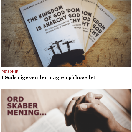
27.
PERSONER
I Guds rige vender magten på hovedet
april
2026