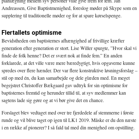
planlægning mellem syv personer ville give frem for fem. Jan
Andreassen, Give Baptistmenighed, foreslog møder på Skype som en
supplering til traditionelle møder og for at spare kørselspenge.
Flertallets optimisme
Bevidstheden om baptisternes afhængighed af frivillige kræfter
generation efter generation er stort. Lise Willer spurgte, ”Hvor skal vi
finde de folk henne? Det er svært nok at finde fem.” En anden
forklarede, at det ville være mere bæredygtigt, hvis opgaverne kunne
spredes over flere hænder. Der var flere konstruktive løsningsforslag –
stil op med én, du kan samarbejde og dele glæden med. En meget
begejstret Christoffer Bækgaard gav udtryk for sin optimisme for
baptisternes fremtid og herunder tillid til, at syv medlemmer kan
sagtens lade sig gøre og at vi bør give det en chance.
Forslaget blev vedtaget med over tre fjerdedele af stemmerne i første
runde og vil blive taget op igen til LK1 2019. Måske er du den næste
i en række af pionerer? I så fald tal med din menighed om opstilling.